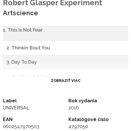
Robert Glasper Experiment
Artscience
1. This Is Not Fear
2. Thinkin Bout You
3. Day To Day
4. No One Like You
ZOBRAZIŤ VIAC
5. You And Me
Label
Rok vydania
6. Tell Me A Bedtime Story
UNIVERSAL
2016
EAN
7. Find You
Katalógové číslo
0602547970503
4797050