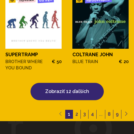
nedostupné
novinka
do 24h
lp
lp
SUPERTRAMP
COLTRANE JOHN
BROTHER WHERE
€ 50
BLUE TRAIN
€ 20
YOU BOUND
Zobraziť 12 ďaľších
1
2
3
4
...
8
9