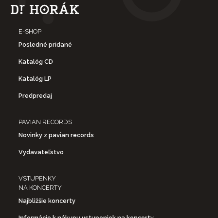
E-SHOP
Posledné pridané
Katalóg CD
Katalóg LP
Predpredaj
PAVIAN RECORDS
Novinky z pavian records
Vydavateľstvo
VSTUPENKY
NA KONCERTY
Najbližšie koncerty
Informácie k nákupu vstupeniek na koncerty