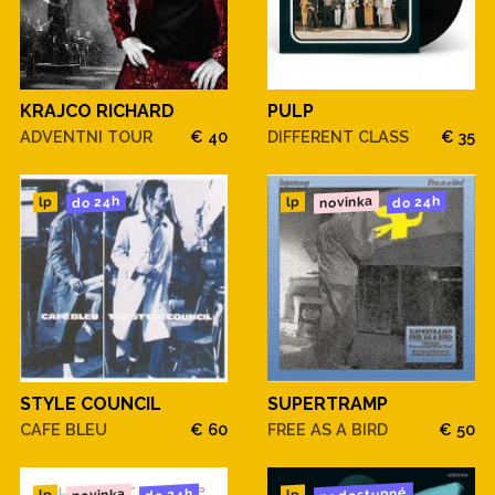
KRAJCO RICHARD
PULP
ADVENTNI TOUR
€ 40
DIFFERENT CLASS
€ 35
novinka
do 24h
do 24h
lp
lp
STYLE COUNCIL
SUPERTRAMP
CAFE BLEU
€ 60
FREE AS A BIRD
€ 50