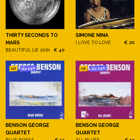
THIRTY SECONDS TO
SIMONE NINA
MARS
I LOVE TO LOVE
€ 20
BEAUTIFUL LIE 20th
€ 40
do 24h
do 24h
cd
cd
BENSON GEORGE
BENSON GEORGE
QUARTET
QUARTET
BLUE BOSSA
€ 13
ALL BLUES
€ 13