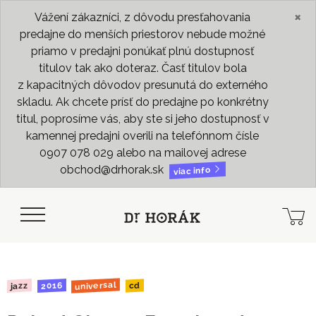
×
Vážení zákazníci, z dôvodu presťahovania
predajne do menších priestorov nebude možné
priamo v predajni ponúkať plnú dostupnosť
titulov tak ako doteraz. Časť titulov bola
z kapacitných dôvodov presunutá do externého
skladu. Ak chcete prísť do predajne po konkrétny
titul, poprosíme vás, aby ste si jeho dostupnosť v
kamennej predajni overili na telefónnom čísle
0907 078 029 alebo na mailovej adrese
obchod@drhorak.sk
viac info
universal
2016
jazz
cd