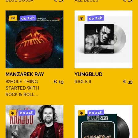
do 24h
do 24h
cd
lp
MANZAREK RAY
YUNGBLUD
WHOLE THING
€ 15
IDOLS II
€ 35
STARTED WITH
ROCK & ROLL...
do 24h
do 24h
lp
lp