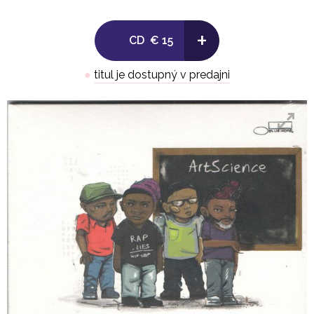
8. In My Mind
+
CD
€ 15
9. Hurry Slowly
●
titul je dostupný v predajni
10. Written In Stone
11. Let's Fall In Love
12. Human