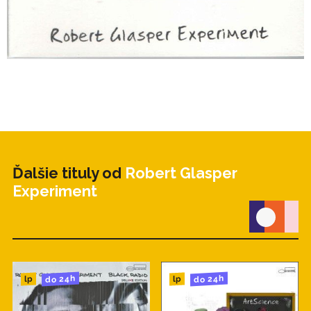
Ďalšie tituly od
Robert Glasper
Experiment
do 24h
do 24h
lp
lp