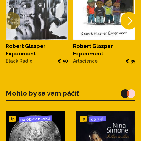
Robert Glasper
Robert Glasper
Experiment
Experiment
Black Radio
€ 50
Artscience
€ 35
Mohlo by sa vam páčiť
na objednávku
do 24h
lp
lp