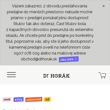
×
Vážení zákazníci, z dôvodu presťahovania
predajne do menších priestorov nebude možné
priamo v predajni ponúkať plnú dostupnosť
titulov tak ako doteraz. Časť titulov bola
z kapacitných dôvodov presunutá do externého
skladu. Ak chcete prísť do predajne po konkrétny
titul, poprosíme vás, aby ste si jeho dostupnosť v
kamennej predajni overili na telefónnom čísle
0907 078 029 alebo na mailovej adrese
obchod@drhorak.sk
viac info
universal
2019
rock
cd