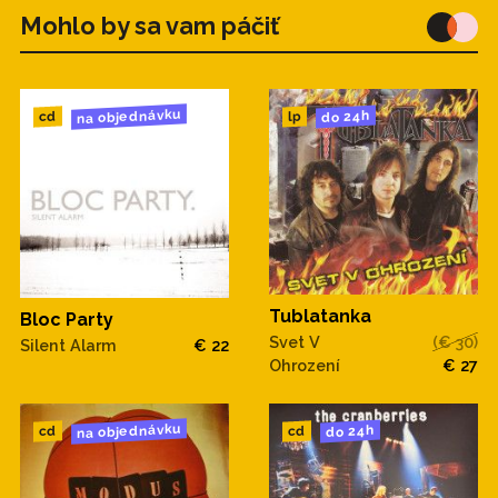
Mohlo by sa vam páčiť
na objednávku
do 24h
cd
lp
Tublatanka
Bloc Party
Svet V
(€ 30)
Silent Alarm
€ 22
Ohrození
€ 27
na objednávku
do 24h
cd
cd