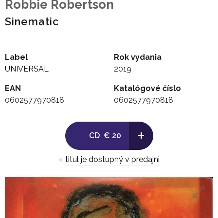
Robbie Robertson
Sinematic
Label
Rok vydania
UNIVERSAL
2019
EAN
Katalógové číslo
0602577970818
0602577970818
+
CD
€ 20
●
titul je dostupný v predajni