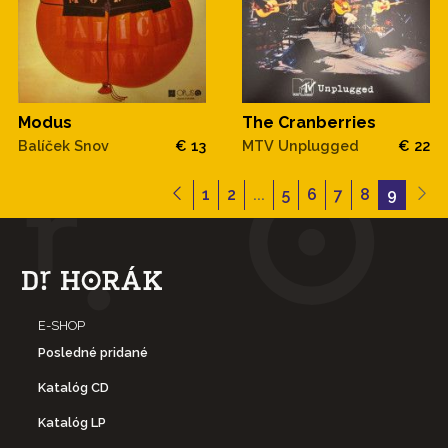
Modus
The Cranberries
Balíček Snov
€ 13
MTV Unplugged
€ 22
1
2
...
5
6
7
8
9
E-SHOP
Posledné pridané
Katalóg CD
Katalóg LP