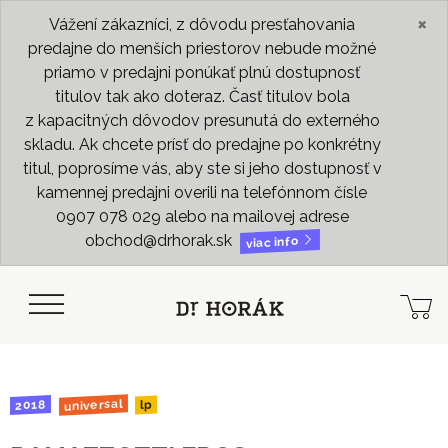
×
Vážení zákazníci, z dôvodu presťahovania
predajne do menších priestorov nebude možné
priamo v predajni ponúkať plnú dostupnosť
titulov tak ako doteraz. Časť titulov bola
z kapacitných dôvodov presunutá do externého
skladu. Ak chcete prísť do predajne po konkrétny
titul, poprosíme vás, aby ste si jeho dostupnosť v
kamennej predajni overili na telefónnom čísle
0907 078 029 alebo na mailovej adrese
obchod@drhorak.sk
viac info
universal
2018
lp