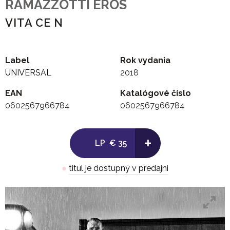
RAMAZZOTTI EROS
VITA CE N
Label
Rok vydania
UNIVERSAL
2018
EAN
Katalógové číslo
0602567966784
0602567966784
+
LP
€ 35
●
titul je dostupný v predajni