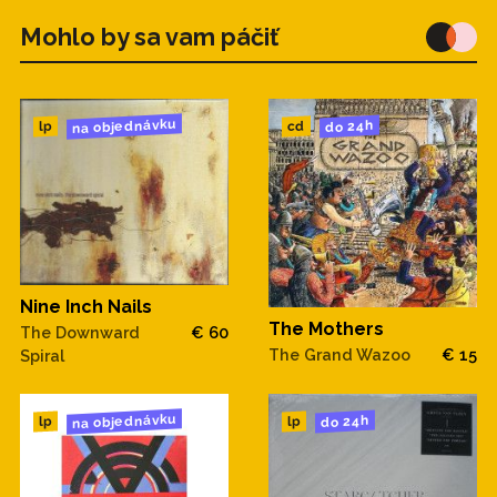
Mohlo by sa vam páčiť
na objednávku
do 24h
cd
lp
Nine Inch Nails
The Mothers
The Downward
€ 60
The Grand Wazoo
€ 15
Spiral
na objednávku
do 24h
lp
lp