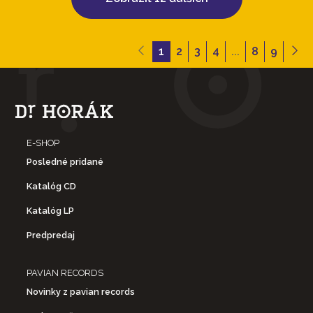
1
2
3
4
...
8
9
E-SHOP
Posledné pridané
Katalóg CD
Katalóg LP
Predpredaj
PAVIAN RECORDS
Novinky z pavian records