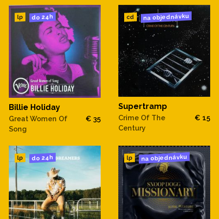
na objednávku
do 24h
cd
lp
Supertramp
Billie Holiday
Crime Of The
€ 15
Great Women Of
€ 35
Century
Song
na objednávku
do 24h
lp
lp