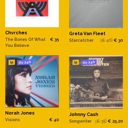
Chvrches
Greta Van Fleet
The Bones Of What
€ 35
Starcatcher
(€ 40)
€ 30
You Believe
do 24h
do 24h
lp
lp
Norah Jones
Johnny Cash
Visions
€ 40
Songwriter
(€ 35)
€ 25,20