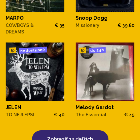
MARPO
Snoop Dogg
COWBOYS &
€ 35
Missionary
€ 39,80
DREAMS
nedostupné
do 24h
lp
lp
JELEN
Melody Gardot
TO NEJLEPSI
€ 40
The Essential
€ 45
Zobraziť 12 ďaľších