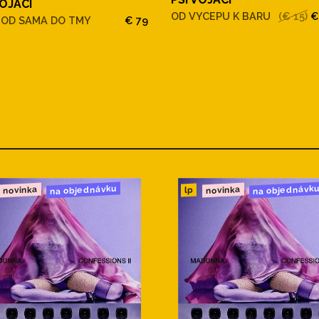
VOJACI
OD VYCEPU K BARU
(€ 15)
€
OD SAMA DO TMY
€ 79
na objednávku
na objednávk
novinka
novinka
lp