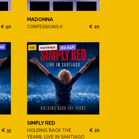
MADONNA
€ 50
CONFESSIONS II
€ 20
ku
novinka
do 24h
cd
SIMPLY RED
€ 33
HOLDING BACK THE
€ 22
YEARS: LIVE IN SANTIAGO