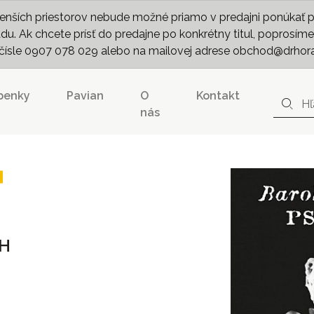
nších priestorov nebude možné priamo v predajni ponúkať pln
. Ak chcete prísť do predajne po konkrétny titul, poprosíme 
m čísle 0907 078 029 alebo na mailovej adrese obchod@drhor
penky
Pavian
O
Kontakt
nás
H