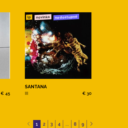
nedostupné
novinka
lp
SANTANA
€ 45
III
€ 30
1
2
3
4
...
8
9