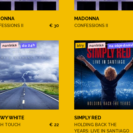
DONNA
MADONNA
ESSIONS II
€ 30
CONFESSIONS II
na objednáv
novinka
novinka
do 24h
blry
WY WHITE
SIMPLY RED
SH TOUCH
€ 22
HOLDING BACK THE
YEARS: LIVE IN SANTIAGO