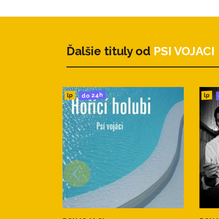
Ďalšie tituly od
PSI VOJACI
do 24h
lp
lp