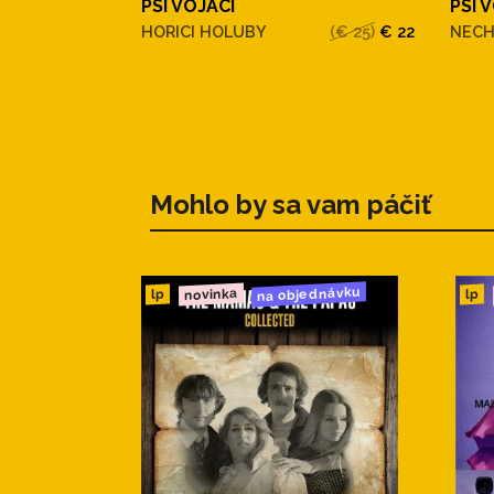
PSI VOJACI
PSI 
HORICI HOLUBY
(€ 25)
€ 22
NECH
Mohlo by sa vam páčiť
na objednávku
novinka
lp
lp