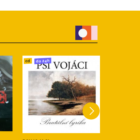
do 24h
do 24h
cd
lp