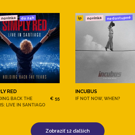
nedostupné
novinka
novinka
do 24h
lp
PLY RED
INCUBUS
DING BACK THE
€ 55
IF NOT NOW, WHEN?
S: LIVE IN SANTIAGO
Zobraziť 12 ďaľších