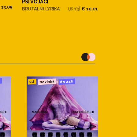
PSI VOJACI
Psí Vojáci
 13,05
BRUTALNI LYRIKA
(€ 13)
€ 10,01
Brutální Lyrik
u
novinka
do 24h
cd