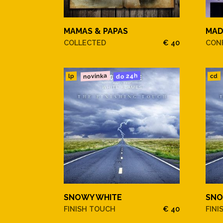
MAMAS & PAPAS
MA
COLLECTED
€ 40
CONF
novinka
do 24h
cd
lp
SNOWY WHITE
SNO
FINISH TOUCH
€ 40
FINI