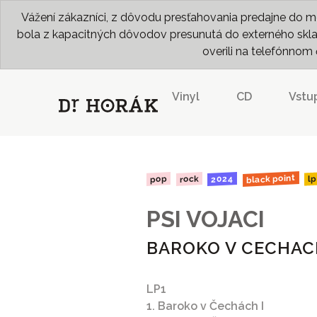
Vážení zákazníci, z dôvodu presťahovania predajne do me
bola z kapacitných dôvodov presunutá do externého skladu
overili na telefónno
Vinyl
CD
Vstu
black point
2024
rock
pop
lp
PSI VOJACI
BAROKO V CECHAC
LP1
1. Baroko v Čechách I