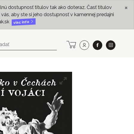
×
ú dostupnosť titulov tak ako doteraz. Časť titulov
vás, aby ste si jeho dostupnosť v kamennej predajni
ak.sk
viac info