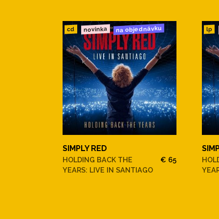
na objednávku
novinka
cd
lp
SIMPLY RED
SIM
HOLDING BACK THE
€ 65
HOL
YEARS: LIVE IN SANTIAGO
YEAR