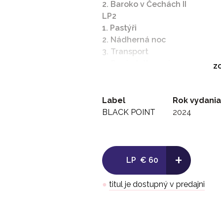
2. Baroko v Čechách II
LP2
1. Pastýři
2. Nádherná noc
3. Transport
4. Dopis Arthurovi
ZO
5. Vzestup
6. P. S.
Label
Rok vydania
BLACK POINT
2024
+
LP
€ 60
●
titul je dostupný v predajni