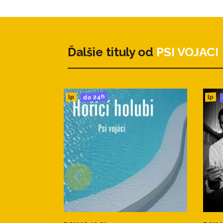
Ďalšie tituly od
PSI VOJACI
do 24h
lp
lp