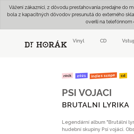
Vážení zákazníci, z dôvodu presťahovania predajne do me
bola z kapacitných dôvodov presunutá do externého skladu
overili na telefónno
Vinyl
CD
Vstu
indies scope
2021
rock
cd
PSI VOJACI
BRUTALNI LYRIKA
Legendární album "Brutální ly
hudební skupiny Psí vojáci. Ob