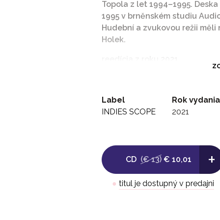
Topola z let 1994–1995. Deska
1995 v brněnském studiu Audio
Hudební a zvukovou režii měli 
Holek.
reedícia z roku 2021
ZO
zdroj:indiesscope
Label
Rok vydania
INDIES SCOPE
2021
+
CD
(€ 13)
€ 10,01
●
titul je dostupný v predajni