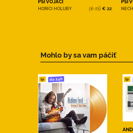
PSI VOJACI
PSI 
HORICI HOLUBY
(€ 25)
€ 22
NECH
Mohlo by sa vam páčiť
do 24h
lp
lp
AND