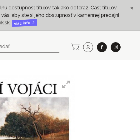
×
ú dostupnosť titulov tak ako doteraz. Časť titulov
vás, aby ste si jeho dostupnosť v kamennej predajni
ak.sk
viac info