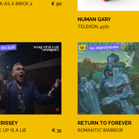
K AS A BRICK 2
€ 50
NUMAN GARY
TELEKON 45th
na objednávku
do 24h
lp
RISSEY
RETURN TO FOREVER
 UP IS A LIE
€ 35
ROMANTIC WARRIOR