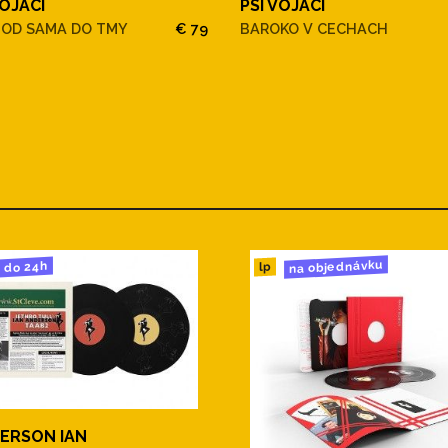
VOJACI
PSI VOJACI
OD SAMA DO TMY
€ 79
BAROKO V CECHACH
na objednávku
do 24h
lp
ERSON IAN