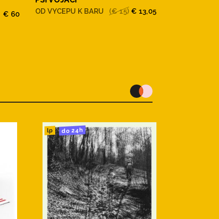
Psí Vojáci
OD VYCEPU K BARU
(€ 15)
€ 13,05
€ 60
Brutální Lyrik
do 24h
lp