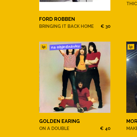
THIC
FORD ROBBEN
BRINGING IT BACK HOME
€ 30
na objednávku
lp
lp
GOLDEN EARING
MOR
ON A DOUBLE
€ 40
MAKE