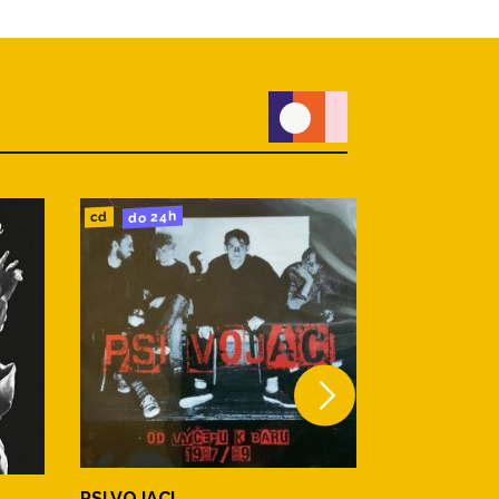
do 24h
do 24h
cd
lp
PSI VOJACI