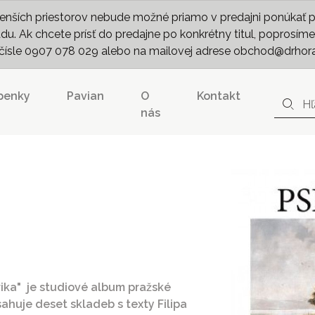
nších priestorov nebude možné priamo v predajni ponúkať pln
. Ak chcete prísť do predajne po konkrétny titul, poprosíme 
m čísle 0907 078 029 alebo na mailovej adrese obchod@drhor
penky
Pavian
O
Kontakt
nás
rika" je studiové album pražské
sahuje deset skladeb s texty Filipa