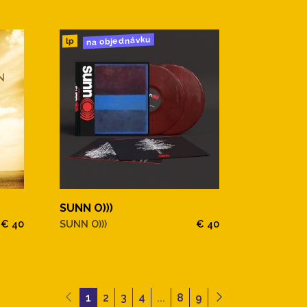
na objednávku
lp
SUNN O)))
€ 40
SUNN O)))
€ 40
1
2
3
4
...
8
9