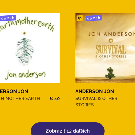
do 24h
do 24h
lp
ERSON JON
ANDERSON JON
TH MOTHER EARTH
€ 40
SURVIVAL & OTHER
STORIES
Zobraziť 12 ďaľších