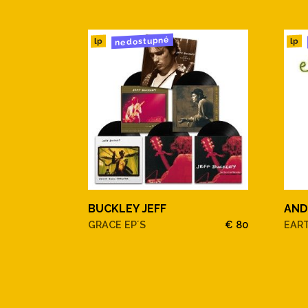
nedostupné
lp
lp
BUCKLEY JEFF
AND
GRACE EP´S
€ 80
EAR