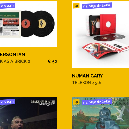
na objednávku
do 24h
lp
ERSON IAN
K AS A BRICK 2
€ 50
NUMAN GARY
TELEKON 45th
na objednávku
do 24h
lp