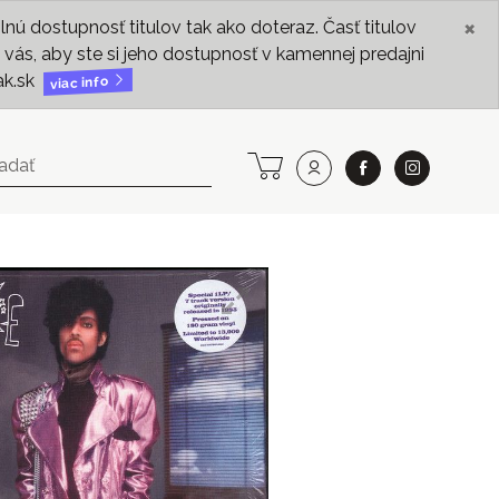
×
ú dostupnosť titulov tak ako doteraz. Časť titulov
vás, aby ste si jeho dostupnosť v kamennej predajni
ak.sk
viac info