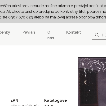
nších priestorov nebude možné priamo v predajni ponúkať pln
. Ak chcete prísť do predajne po konkrétny titul, poprosíme 
m čísle 0907 078 029 alebo na mailovej adrese obchod@drhor
penky
Pavian
O
Kontakt
nás
EAN
Katalógové