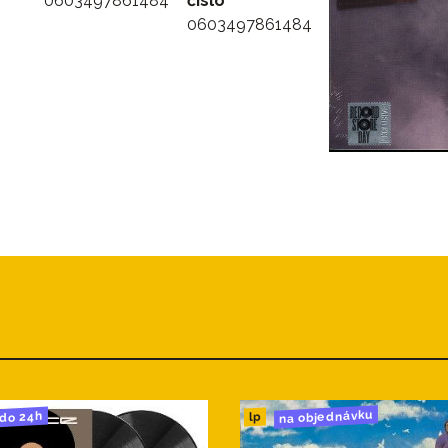
0603497861484
číslo
0603497861484
na objednávku
do 24h
lp