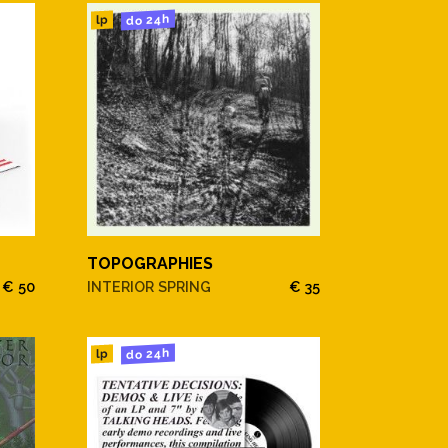
do 24h
lp
TOPOGRAPHIES
€ 50
INTERIOR SPRING
€ 35
do 24h
lp