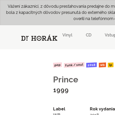
Vážení zákazníci, z dôvodu presťahovania predajne do me
bola z kapacitných dôvodov presunutá do externého skladu
overili na telefónno
Vinyl
CD
Vstu
funk / soul
2018
pop
wb
lp
Prince
1999
Label
Rok vydania