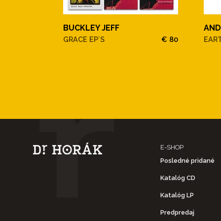
BUCKLEY JEFF
AND
GRACE EP´S
€ 80
EAR
E-SHOP
Posledné pridané
Katalóg CD
Katalóg LP
Predpredaj