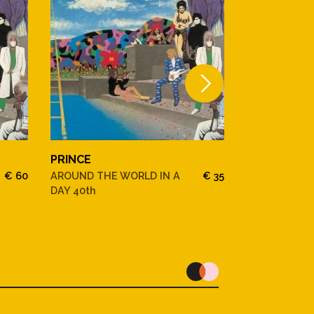
PRINCE
Prince
€ 60
AROUND THE WORLD IN A
€ 35
Chameleon vo
DAY 40th