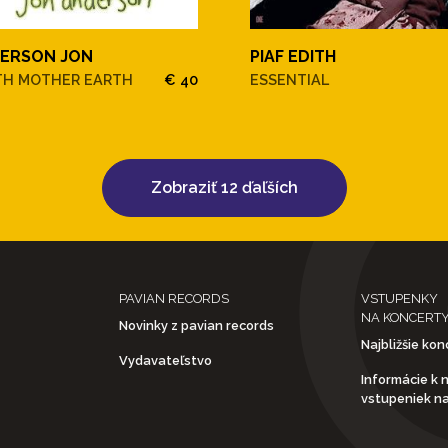
ERSON JON
PIAF EDITH
TH MOTHER EARTH
€ 40
ESSENTIAL
Zobraziť 12 ďaľších
PAVIAN RECORDS
VSTUPENKY
NA KONCERT
Novinky z pavian records
Najbližšie kon
Vydavateľstvo
Informácie k 
vstupeniek n