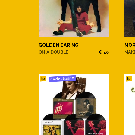
GOLDEN EARING
MOR
ON A DOUBLE
€ 40
MAKE
nedostupné
lp
lp