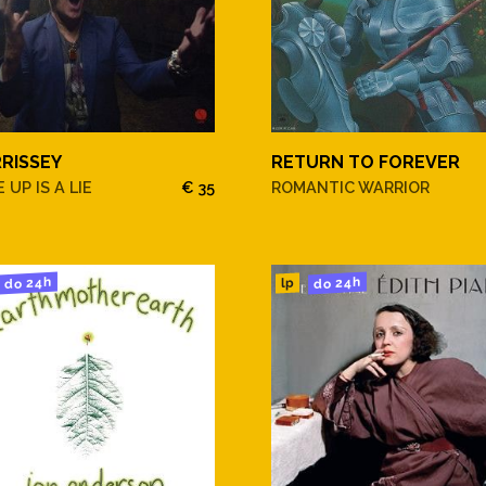
RISSEY
RETURN TO FOREVER
 UP IS A LIE
€ 35
ROMANTIC WARRIOR
do 24h
do 24h
lp