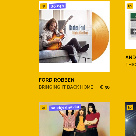
do 24h
lp
lp
AND
THIC
FORD ROBBEN
BRINGING IT BACK HOME
€ 30
na objednávku
lp
lp