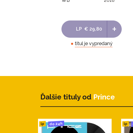
WB
2018
+
LP
€ 29,80
●
titul je vypredaný
Ďalšie tituly od
Prince
do 24h
lp
lp