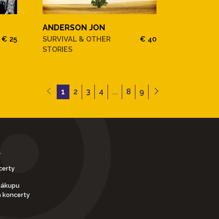
ANDERSON JON
€ 25
SURVIVAL & OTHER
€ 40
STORIES
1
2
3
4
...
8
9
Y
certy
nákupu
a koncerty