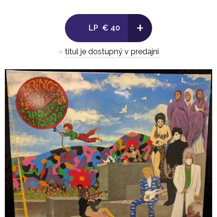
Side B:
+
LP
€ 40
1. America 3:40
●
titul je dostupný v predajni
2. Pop Life 3:42
3. The Ladder 5:26
4. Temptation 8:21