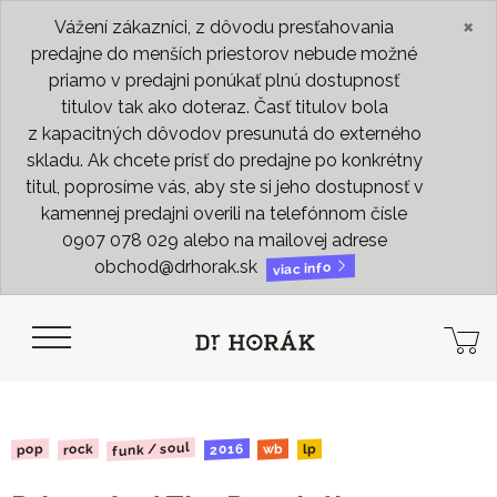
×
Vážení zákazníci, z dôvodu presťahovania
predajne do menších priestorov nebude možné
priamo v predajni ponúkať plnú dostupnosť
titulov tak ako doteraz. Časť titulov bola
z kapacitných dôvodov presunutá do externého
skladu. Ak chcete prísť do predajne po konkrétny
titul, poprosíme vás, aby ste si jeho dostupnosť v
kamennej predajni overili na telefónnom čísle
0907 078 029 alebo na mailovej adrese
obchod@drhorak.sk
viac info
funk / soul
2016
rock
pop
wb
lp