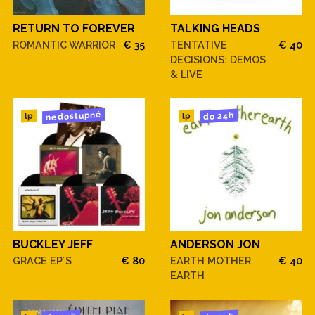
RETURN TO FOREVER
TALKING HEADS
ROMANTIC WARRIOR
€ 35
TENTATIVE
€ 40
DECISIONS: DEMOS
& LIVE
nedostupné
do 24h
lp
lp
BUCKLEY JEFF
ANDERSON JON
GRACE EP´S
€ 80
EARTH MOTHER
€ 40
EARTH