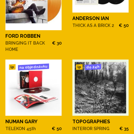
ANDERSON IAN
THICK AS A BRICK 2
€ 50
FORD ROBBEN
BRINGING IT BACK
€ 30
HOME
na objednávku
do 24h
lp
lp
NUMAN GARY
TOPOGRAPHIES
TELEKON 45th
€ 50
INTERIOR SPRING
€ 35