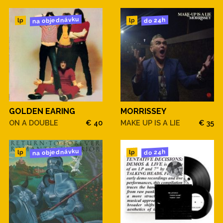
na objednávku
do 24h
lp
lp
GOLDEN EARING
MORRISSEY
ON A DOUBLE
€ 40
MAKE UP IS A LIE
€ 35
na objednávku
do 24h
lp
lp