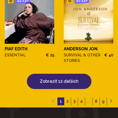
do 24h
do 24h
lp
lp
PIAF EDITH
ANDERSON JON
ESSENTIAL
€ 25
SURVIVAL & OTHER
€ 40
STORIES
Zobraziť 12 ďaľších
1
2
3
4
...
8
9