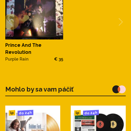
Prince And The
Revolution
Purple Rain
€ 35
Mohlo by sa vam páčiť
do 24h
do 24h
lp
lp