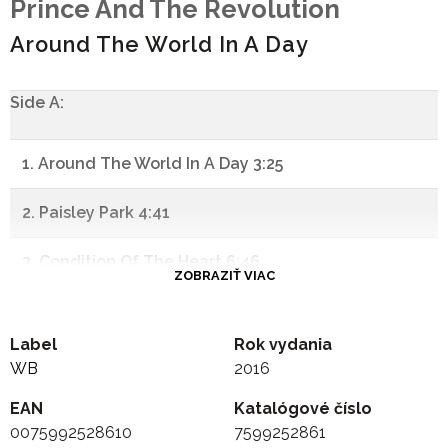
Prince And The Revolution
Around The World In A Day
Side A:
1. Around The World In A Day 3:25
2. Paisley Park 4:41
3. Condition Of The Heart 6:46
ZOBRAZIŤ VIAC
4. Raspberry Beret 3:31
Label
Rok vydania
5. Tamborine 2:46
WB
2016
EAN
-
Katalógové číslo
0075992528610
7599252861