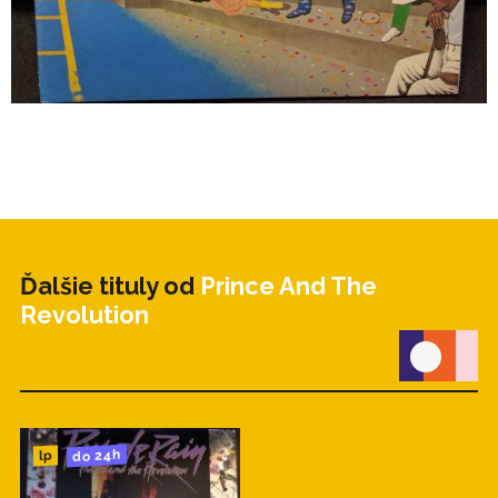
Ďalšie tituly od
Prince And The
Revolution
do 24h
lp