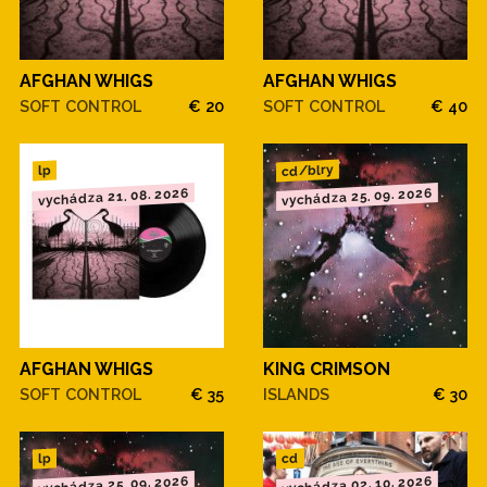
AFGHAN WHIGS
AFGHAN WHIGS
SOFT CONTROL
€ 20
SOFT CONTROL
€ 40
cd/blry
lp
vychádza 21. 08. 2026
vychádza 25. 09. 2026
AFGHAN WHIGS
KING CRIMSON
SOFT CONTROL
€ 35
ISLANDS
€ 30
cd
lp
vychádza 25. 09. 2026
vychádza 02. 10. 2026