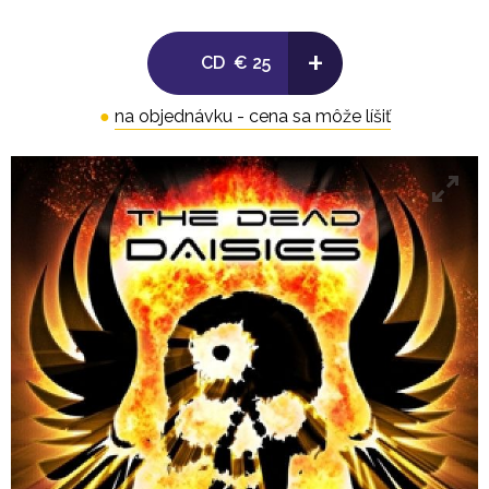
+
CD
€ 25
●
na objednávku - cena sa môže líšiť