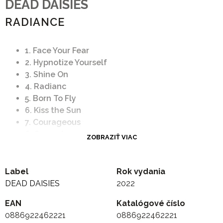
DEAD DAISIES
RADIANCE
1. Face Your Fear
2. Hypnotize Yourself
3. Shine On
4. Radianc
5. Born To Fly
6. Kiss the Sun
7. Courageous
8. Cascade
ZOBRAZIŤ VIAC
9. Not Human
10. Roll On
Label
Rok vydania
DEAD DAISIES
2022
EAN
Katalógové číslo
0886922462221
0886922462221