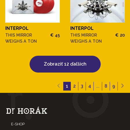
INTERPOL
INTERPOL
THIS MIRROR
€ 45
THIS MIRROR
€ 20
WEIGHS A TON
WEIGHS A TON
Zobraziť 12 ďaľších
1
2
3
4
...
8
9
E-SHOP