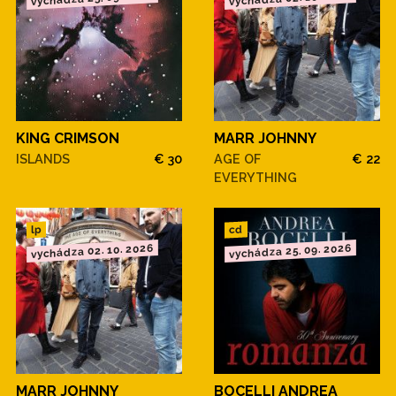
KING CRIMSON
MARR JOHNNY
ISLANDS
€ 30
AGE OF
€ 22
EVERYTHING
cd
lp
vychádza 02. 10. 2026
vychádza 25. 09. 2026
MARR JOHNNY
BOCELLI ANDREA