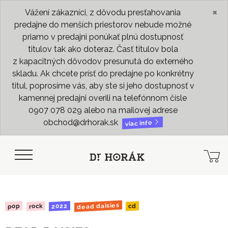
×
Vážení zákazníci, z dôvodu presťahovania
predajne do menších priestorov nebude možné
priamo v predajni ponúkať plnú dostupnosť
titulov tak ako doteraz. Časť titulov bola
z kapacitných dôvodov presunutá do externého
skladu. Ak chcete prísť do predajne po konkrétny
titul, poprosíme vás, aby ste si jeho dostupnosť v
kamennej predajni overili na telefónnom čísle
0907 078 029 alebo na mailovej adrese
obchod@drhorak.sk
viac info
dead daisies
2022
rock
pop
cd