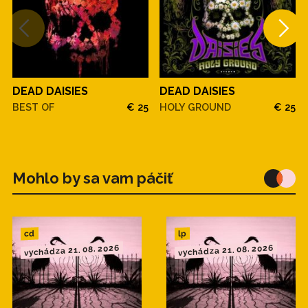
DEAD DAISIES
DEAD DAISIES
BEST OF
€ 25
HOLY GROUND
€ 25
Mohlo by sa vam páčiť
cd
lp
vychádza 21. 08. 2026
vychádza 21. 08. 2026