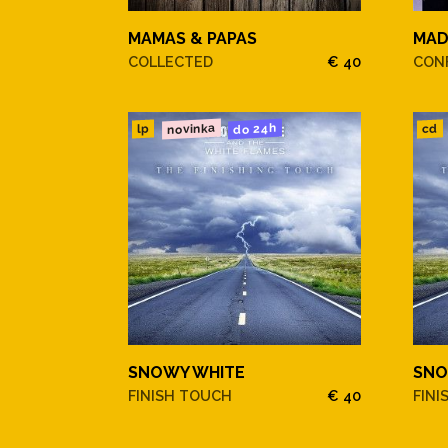
MAMAS & PAPAS
MA
COLLECTED
€ 40
CONF
novinka
do 24h
cd
lp
SNOWY WHITE
SNO
FINISH TOUCH
€ 40
FINI