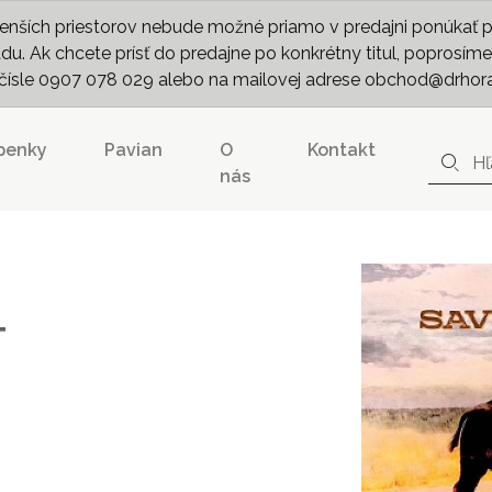
nších priestorov nebude možné priamo v predajni ponúkať pln
. Ak chcete prísť do predajne po konkrétny titul, poprosíme 
m čísle 0907 078 029 alebo na mailovej adrese obchod@drhor
penky
Pavian
O
Kontakt
nás
T