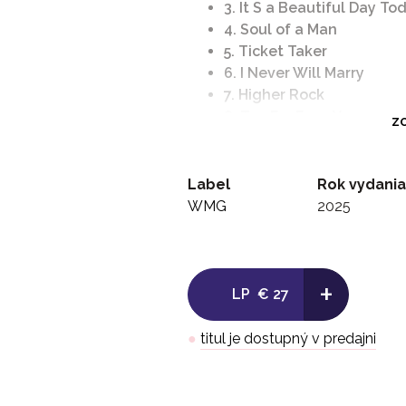
3. It S a Beautiful Day To
4. Soul of a Man
5. Ticket Taker
6. I Never Will Marry
7. Higher Rock
8. Too Far From You
ZO
9. Everybody's Song
10. Gospel Plough
Label
Rok vydania
WMG
2025
+
LP
€ 27
●
titul je dostupný v predajni