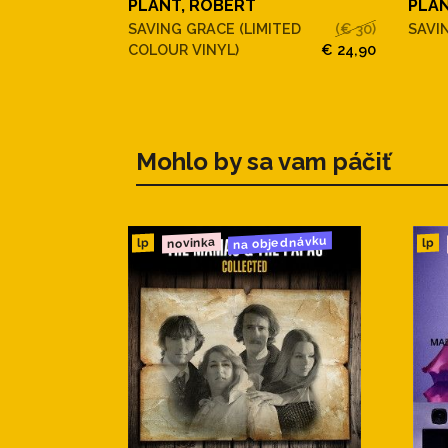
PLANT, ROBERT
PLAN
SAVING GRACE (LIMITED
(€ 30)
SAVI
COLOUR VINYL)
€ 24,90
Mohlo by sa vam páčiť
na objednávku
novinka
lp
lp