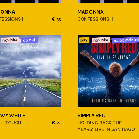
DONNA
MADONNA
ESSIONS II
€ 30
CONFESSIONS II
na objednáv
novinka
novinka
do 24h
blry
WY WHITE
SIMPLY RED
SH TOUCH
€ 22
HOLDING BACK THE
YEARS: LIVE IN SANTIAGO