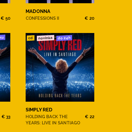
MADONNA
€ 50
CONFESSIONS II
€ 20
ku
novinka
do 24h
cd
SIMPLY RED
€ 33
HOLDING BACK THE
€ 22
YEARS: LIVE IN SANTIAGO