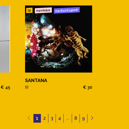
nedostupné
novinka
lp
SANTANA
€ 45
III
€ 30
1
2
3
4
...
8
9