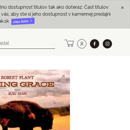
×
ú dostupnosť titulov tak ako doteraz. Časť titulov
vás, aby ste si jeho dostupnosť v kamennej predajni
ak.sk
viac info