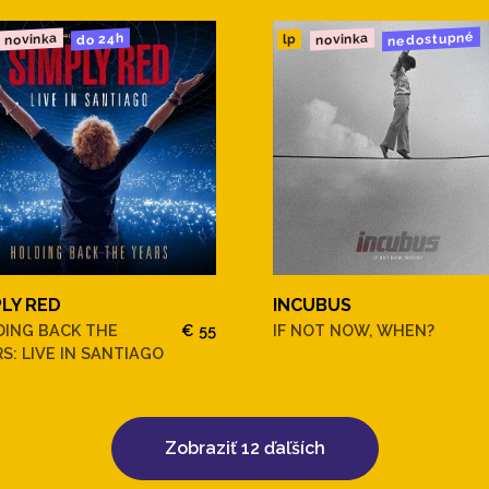
nedostupné
novinka
novinka
do 24h
lp
PLY RED
INCUBUS
DING BACK THE
€ 55
IF NOT NOW, WHEN?
S: LIVE IN SANTIAGO
Zobraziť 12 ďaľších