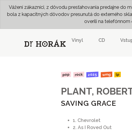
Vážení zákazníci, z dôvodu presťahovania predajne do me
bola z kapacitných dôvodov presunutá do externého skladu
overili na telefónno
Vinyl
CD
Vstu
2025
wmg
rock
pop
lp
PLANT, ROBER
SAVING GRACE
1. Chevrolet
2. As I Roved Out