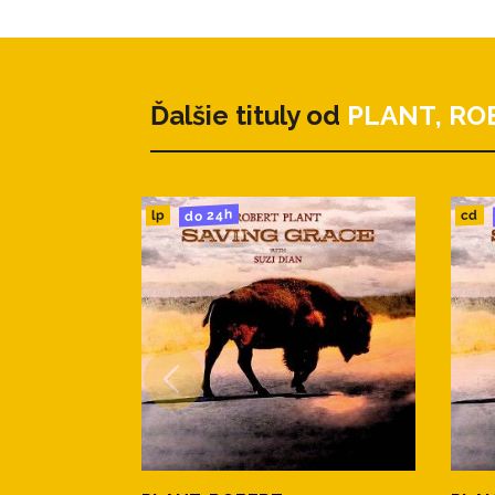
Ďalšie tituly od
PLANT, RO
do 24h
cd
lp