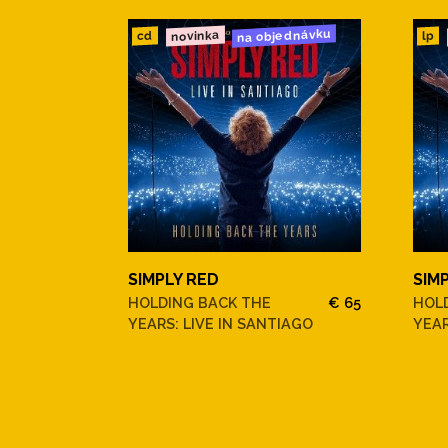
na objednávku
novinka
cd
lp
SIMPLY RED
SIM
HOLDING BACK THE
€ 65
HOL
YEARS: LIVE IN SANTIAGO
YEAR