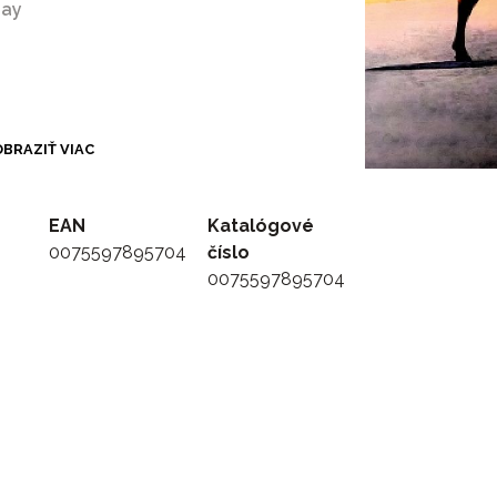
day
BRAZIŤ VIAC
EAN
Katalógové
0075597895704
číslo
0075597895704