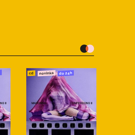
u
novinka
do 24h
cd