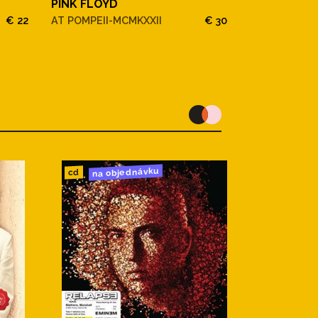
PINK FLOYD
€ 22
AT POMPEII-MCMKXXII
€ 30
na objednávku
cd