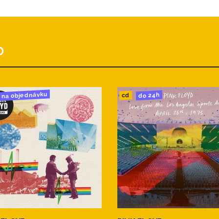
D
na objednávku
do 24h
cd