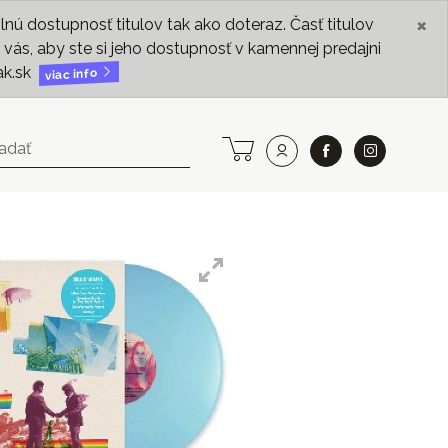
×
ú dostupnosť titulov tak ako doteraz. Časť titulov
vás, aby ste si jeho dostupnosť v kamennej predajni
ak.sk
viac info