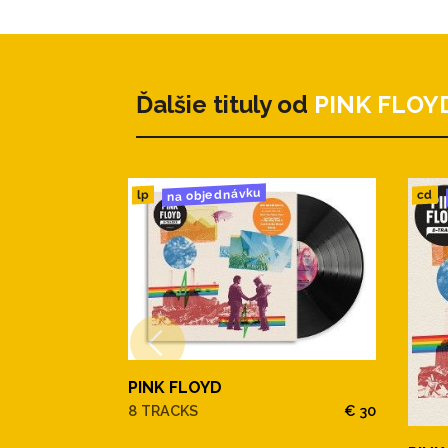
Ďalšie tituly od
PINK FLOY
na objednávku
cd
lp
PINK FLOYD
8 TRACKS
€ 30