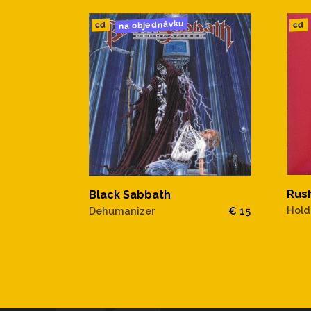
na objednávku
cd
cd
Rus
Black Sabbath
Hold
Dehumanizer
€ 15