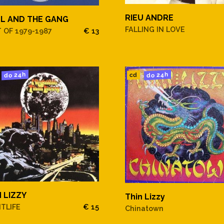
RIEU ANDRE
L AND THE GANG
FALLING IN LOVE
 OF 1979-1987
€ 13
do 24h
do 24h
cd
N LIZZY
Thin Lizzy
TLIFE
€ 15
Chinatown