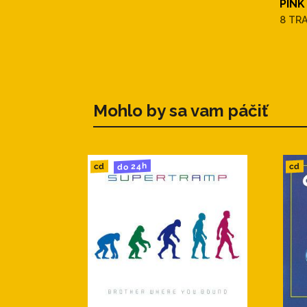
PINK
8 TR
Mohlo by sa vam páčiť
do 24h
cd
cd