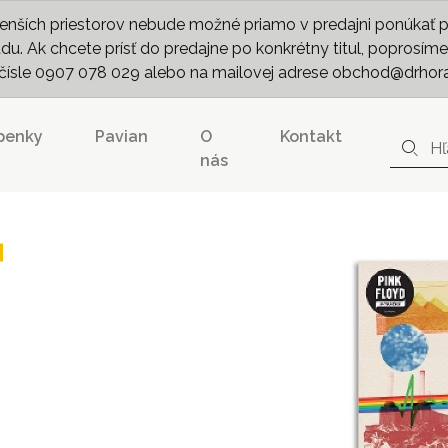
nších priestorov nebude možné priamo v predajni ponúkať pln
. Ak chcete prísť do predajne po konkrétny titul, poprosíme 
m čísle 0907 078 029 alebo na mailovej adrese obchod@drhor
penky
Pavian
O
Kontakt
nás