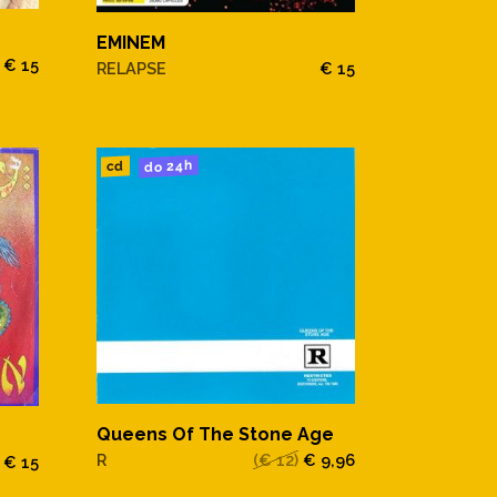
EMINEM
€ 15
RELAPSE
€ 15
do 24h
cd
Queens Of The Stone Age
R
(€ 12)
€ 9,96
€ 15