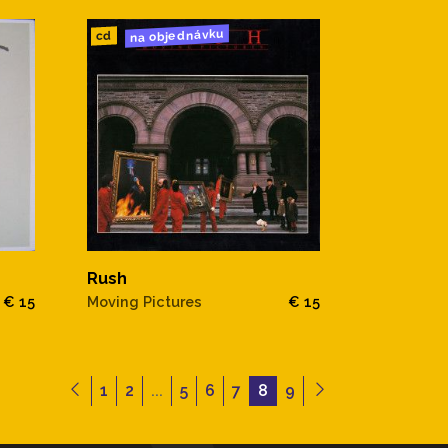
na objednávku
cd
Rush
€ 15
Moving Pictures
€ 15
1
2
...
5
6
7
8
9