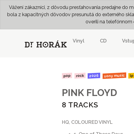
Vážení zákazníci, z dôvodu presťahovania predajne do me
bola z kapacitných dôvodov presunutá do externého skladu
overili na telefónno
Vinyl
CD
Vstu
sony music
2026
rock
pop
lp
PINK FLOYD
8 TRACKS
HQ, COLOURED VINYL