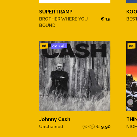
SUPERTRAMP
KOO
BROTHER WHERE YOU
€ 15
BEST
BOUND
do 24h
cd
cd
Johnny Cash
THI
Unchained
(€ 15)
€ 9,90
NIGH