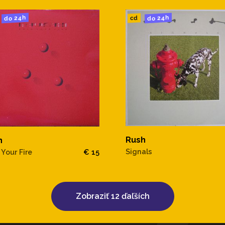
do 24h
do 24h
cd
Rush
h
Signals
 Your Fire
€ 15
Zobraziť 12 ďaľších