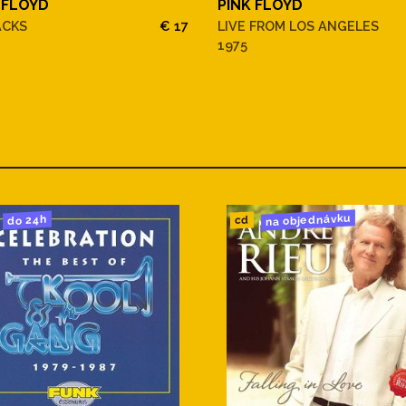
 FLOYD
PINK FLOYD
ACKS
€ 17
LIVE FROM LOS ANGELES
1975
na objednávku
do 24h
cd