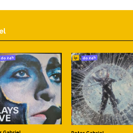
el
do 24h
do 24h
lp
r Gabriel