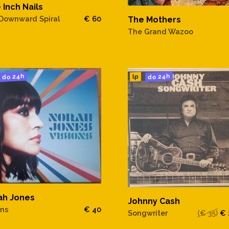
 Inch Nails
Downward Spiral
€ 60
The Mothers
The Grand Wazoo
do 24h
do 24h
lp
ah Jones
Johnny Cash
ons
€ 40
Songwriter
(€ 35)
€ 