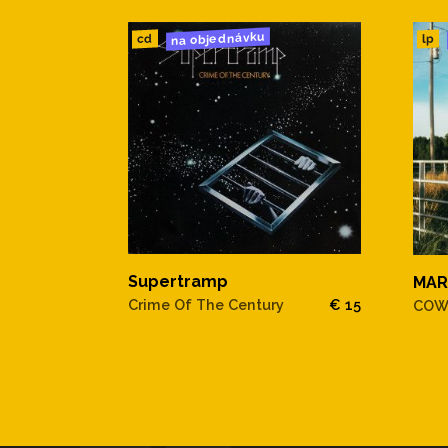
na objednávku
cd
lp
Supertramp
MAR
Crime Of The Century
€ 15
COW