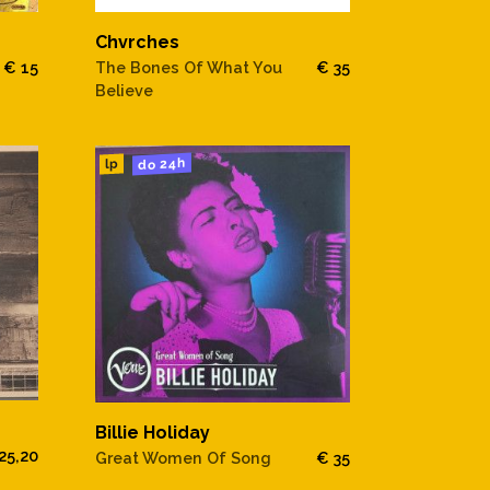
Chvrches
€ 15
The Bones Of What You
€ 35
Believe
do 24h
lp
Billie Holiday
25,20
Great Women Of Song
€ 35