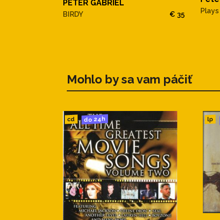
PETER GABRIEL
Plays
BIRDY
€ 35
Mohlo by sa vam páčiť
do 24h
cd
lp