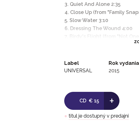
3. Quiet And Alone 2:35
4. Close Up (from "Family Snaps
5. Slow Water 3:10
6. Dressing The Wound 4:00
7. Birdy's Flight (from "Not One
ZO
8. Slow Marimbas 3:18
9. The Heat (from "The Rhythm
10. Sketchpad With Trumpet A
Label
Rok vydania
11. Under Lock And Key (from "
UNIVERSAL
2015
12. Powerhouse At The Foot Of
Jacinto")
+
CD
€ 15
●
titul je dostupný v predajni