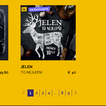
nedostupné
lp
JELEN
39,80
TO NEJLEPSI
€ 40
1
2
3
4
...
8
9