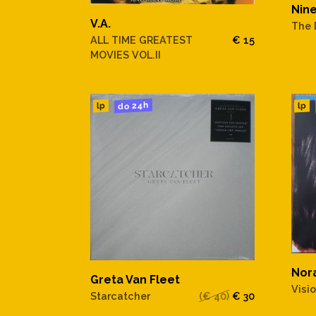
Nine
V.A.
The 
ALL TIME GREATEST
€ 15
MOVIES VOL.II
do 24h
lp
lp
Nor
Greta Van Fleet
Visi
Starcatcher
(€ 40)
€ 30