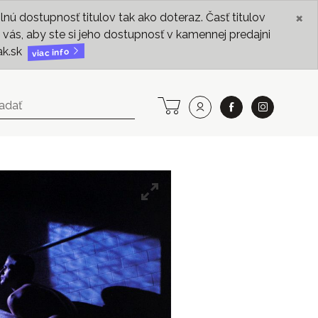
×
ú dostupnosť titulov tak ako doteraz. Časť titulov
vás, aby ste si jeho dostupnosť v kamennej predajni
ak.sk
viac info