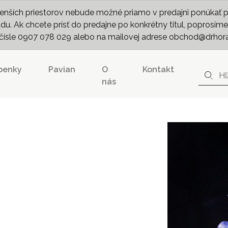
nších priestorov nebude možné priamo v predajni ponúkať pln
. Ak chcete prísť do predajne po konkrétny titul, poprosíme 
m čísle 0907 078 029 alebo na mailovej adrese obchod@drhor
penky
Pavian
O
Kontakt
nás