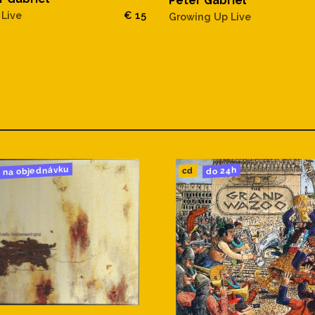
Peter Gabriel
 Live
€ 15
Growing Up Live
na objednávku
do 24h
cd