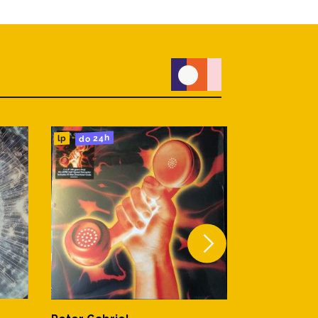
do 24h
do 24h
lp
lp
PETER GAB