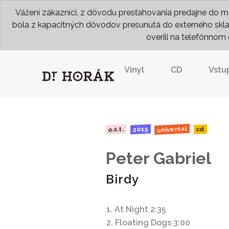
Vážení zákazníci, z dôvodu presťahovania predajne do me
bola z kapacitných dôvodov presunutá do externého skladu
overili na telefónno
Vinyl
CD
Vstu
universal
o.s.t.
2015
cd
Peter Gabriel
Birdy
1. At Night 2:35
2. Floating Dogs 3:00