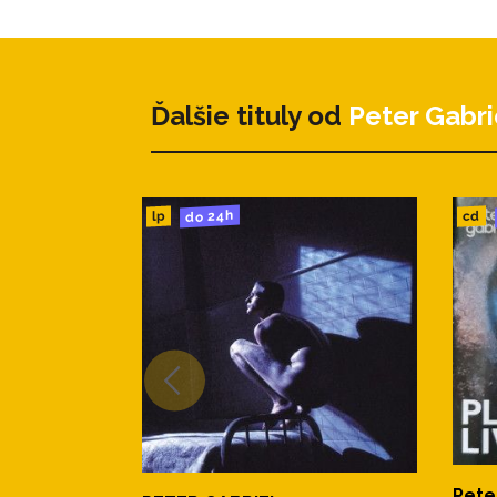
Ďalšie tituly od
Peter Gabri
do 24h
cd
lp
Pete