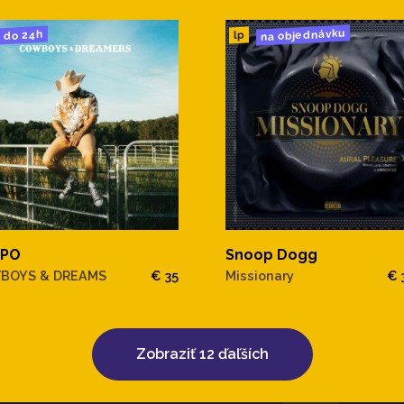
na objednávku
do 24h
lp
PO
Snoop Dogg
BOYS & DREAMS
€ 35
Missionary
€ 
Zobraziť 12 ďaľších