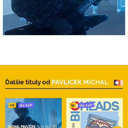
zdroj: TS
Ďalšie tituly od
PAVLICEK MICHAL
do 24h
do 24h
cd
lp