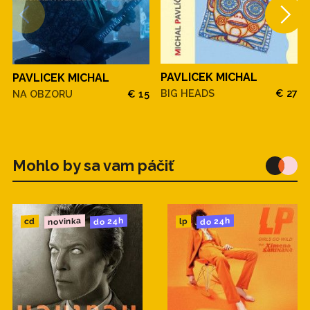
PAVLICEK MICHAL
PAVLICEK MICHAL
BIG HEADS
€ 27
NA OBZORU
€ 15
Mohlo by sa vam páčiť
novinka
do 24h
do 24h
cd
lp