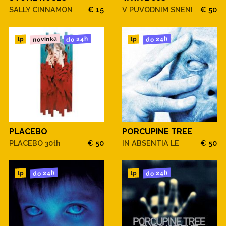
SALLY CINNAMON
€ 15
V PUVODNIM SNENI
€ 50
novinka
do 24h
do 24h
lp
lp
PLACEBO
PORCUPINE TREE
PLACEBO 30th
€ 50
IN ABSENTIA LE
€ 50
do 24h
do 24h
lp
lp