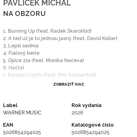
PAVLICEK MICHAL
NA OBZORU
1. Burning Up (feat. Radek Škarohlíd)
2. A teď už je to jednou jasný (feat. David Koller)
3. Lepší sedma
4. Fialový berle
5. Opice zla (feat. Monika Načeva)
6. Haštal
7. Foreign Lights (feat. Phil Schoenfelt)
8. Laufařinka
ZOBRAZIŤ VIAC
9. Na obzoru
10. Země je věčná (feat. Bára Basiková)
11. Sólokapr
Label
Rok vydania
WARNER MUSIC
2026
Nové studiové album Michala Pavlíčka. Svoji
novinku jasně charakterizoval, už když zadával
EAN
Katalógové číslo
napsání textu Foreign lights Philovi Shoenfeltovi: Je
5026854294025
5026854294025