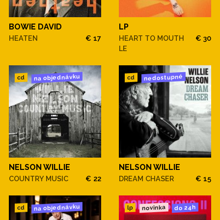
BOWIE DAVID
LP
HEATEN
€ 17
HEART TO MOUTH
€ 30
LE
na objednávku
nedostupné
cd
cd
NELSON WILLIE
NELSON WILLIE
COUNTRY MUSIC
€ 22
DREAM CHASER
€ 15
na objednávku
novinka
do 24h
cd
lp