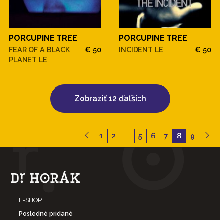
PORCUPINE TREE
PORCUPINE TREE
FEAR OF A BLACK
€ 50
INCIDENT LE
€ 50
PLANET LE
Zobraziť 12 ďaľších
1
2
...
5
6
7
8
9
E-SHOP
Posledné pridané