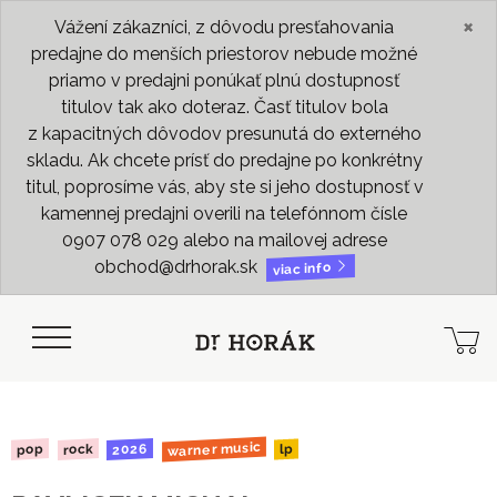
×
Vážení zákazníci, z dôvodu presťahovania
predajne do menších priestorov nebude možné
priamo v predajni ponúkať plnú dostupnosť
titulov tak ako doteraz. Časť titulov bola
z kapacitných dôvodov presunutá do externého
skladu. Ak chcete prísť do predajne po konkrétny
titul, poprosíme vás, aby ste si jeho dostupnosť v
kamennej predajni overili na telefónnom čísle
0907 078 029 alebo na mailovej adrese
obchod@drhorak.sk
viac info
warner music
2026
rock
pop
lp