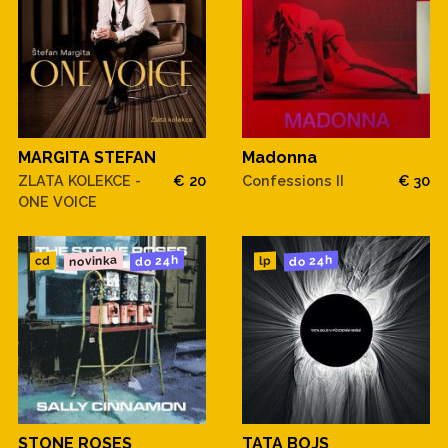
MARGITA STEFAN
Madonna
ZLATA KOLEKCE -
€ 20
Confessions II
€ 30
ONE VOICE
novinka
do 24h
do 24h
cd
lp
STONE ROSES
TATA BOJS