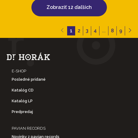
Zobraziť 12 ďaľších
1
2
3
4
...
8
9
E-SHOP
Posledné pridané
Katalóg CD
Katalóg LP
Predpredaj
PAVIAN RECORDS
Novinky z pavian records