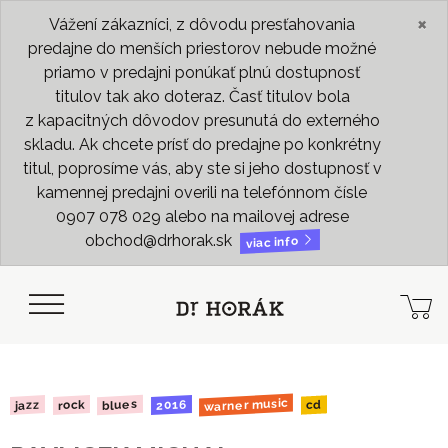
×
Vážení zákazníci, z dôvodu presťahovania
predajne do menších priestorov nebude možné
priamo v predajni ponúkať plnú dostupnosť
titulov tak ako doteraz. Časť titulov bola
z kapacitných dôvodov presunutá do externého
skladu. Ak chcete prísť do predajne po konkrétny
titul, poprosíme vás, aby ste si jeho dostupnosť v
kamennej predajni overili na telefónnom čísle
0907 078 029 alebo na mailovej adrese
obchod@drhorak.sk
viac info
warner music
blues
2016
rock
jazz
cd