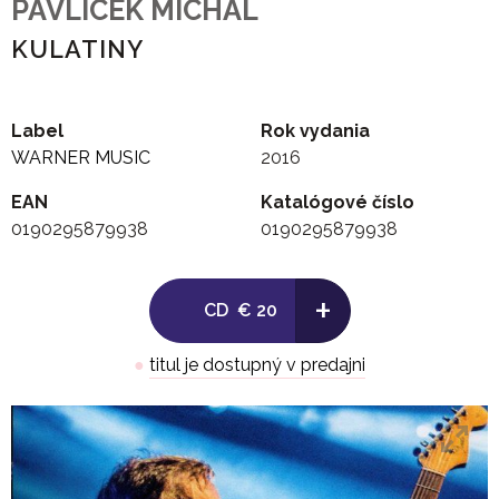
PAVLICEK MICHAL
KULATINY
Label
Rok vydania
WARNER MUSIC
2016
EAN
Katalógové číslo
0190295879938
0190295879938
+
CD
€ 20
●
titul je dostupný v predajni