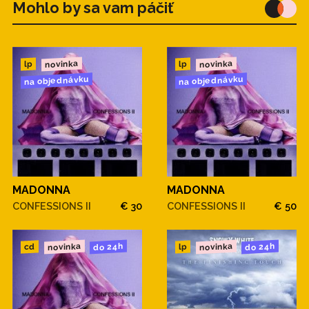
Mohlo by sa vam páčiť
novinka
novinka
lp
lp
na objednávku
na objednávku
MADONNA
MADONNA
CONFESSIONS II
€ 30
CONFESSIONS II
€ 50
novinka
novinka
do 24h
do 24h
cd
lp