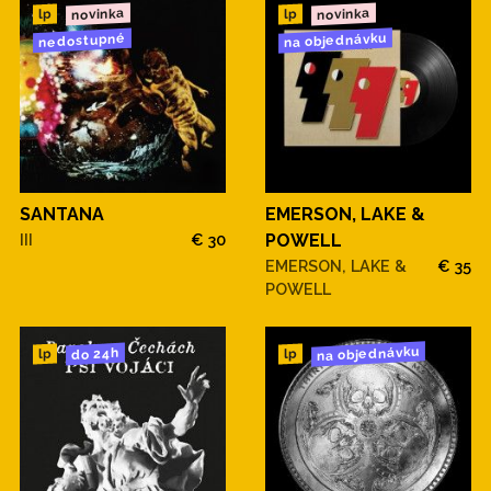
novinka
novinka
lp
lp
na objednávku
nedostupné
SANTANA
EMERSON, LAKE &
III
€ 30
POWELL
EMERSON, LAKE &
€ 35
POWELL
na objednávku
do 24h
lp
lp