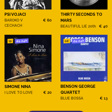
PSI VOJACI
THIRTY SECONDS TO
BAROKO V
€ 60
MARS
CECHACH
BEAUTIFUL LIE 20th
€ 40
do 24h
do 24h
cd
lp
BENSON GEORGE
SIMONE NINA
QUARTET
I LOVE TO LOVE
€ 20
BLUE BOSSA
€ 13