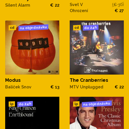
Svet V
(€ 30)
Silent Alarm
€ 22
Ohrození
€ 27
na objednávku
do 24h
cd
cd
Modus
The Cranberries
Balíček Snov
€ 13
MTV Unplugged
€ 22
na objednávku
do 24h
lp
lp