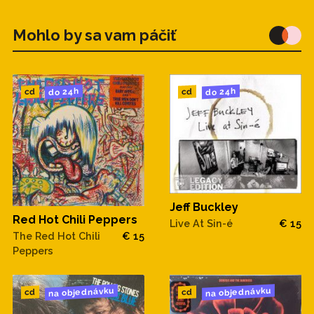
Mohlo by sa vam páčiť
do 24h
do 24h
cd
cd
Jeff Buckley
Red Hot Chili Peppers
Live At Sin-é
€ 15
The Red Hot Chili
€ 15
Peppers
na objednávku
na objednávku
cd
cd