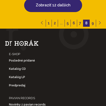
Zobraziť 12 ďaľších
1
2
...
5
6
7
8
9
E-SHOP
Posledné pridané
Katalóg CD
Katalóg LP
Predpredaj
PAVIAN RECORDS
Novinky z pavian records