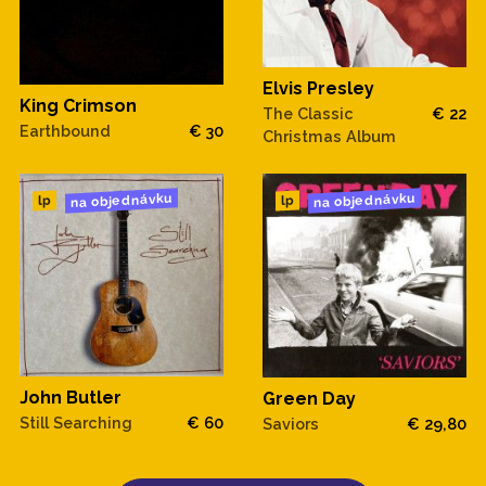
Elvis Presley
King Crimson
The Classic
€ 22
Earthbound
€ 30
Christmas Album
na objednávku
na objednávku
lp
lp
John Butler
Green Day
Still Searching
€ 60
Saviors
€ 29,80