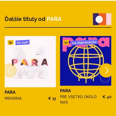
Ďalšie tituly od
PARA
na objednávku
do 24h
lp
lp
PARA
PARA
PRE VSETKO OKOLO
€ 40
MENSINA
€ 33
NAS