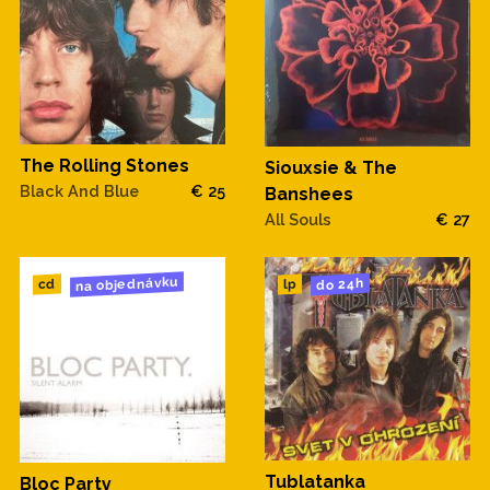
The Rolling Stones
Siouxsie & The
Black And Blue
€ 25
Banshees
All Souls
€ 27
na objednávku
do 24h
cd
lp
Tublatanka
Bloc Party