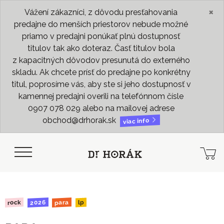
×
Vážení zákazníci, z dôvodu presťahovania
predajne do menších priestorov nebude možné
priamo v predajni ponúkať plnú dostupnosť
titulov tak ako doteraz. Časť titulov bola
z kapacitných dôvodov presunutá do externého
skladu. Ak chcete prísť do predajne po konkrétny
titul, poprosíme vás, aby ste si jeho dostupnosť v
kamennej predajni overili na telefónnom čísle
0907 078 029 alebo na mailovej adrese
obchod@drhorak.sk
viac info
2026
para
rock
lp