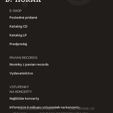
E-SHOP
Posledné pridané
Katalóg CD
Katalóg LP
Predpredaj
PAVIAN RECORDS
Novinky z pavian records
Vydavateľstvo
VSTUPENKY
NA KONCERTY
Najbližšie koncerty
Informácie k nákupu vstupeniek na koncerty
OBCHODNÉ PODMIENKY
ODSTÚPENIE OD