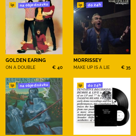
na objednávku
do 24h
lp
lp
GOLDEN EARING
MORRISSEY
ON A DOUBLE
€ 40
MAKE UP IS A LIE
€ 35
na objednávku
do 24h
lp
lp