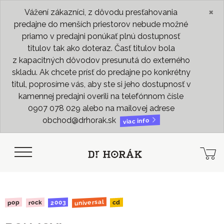
×
Vážení zákazníci, z dôvodu presťahovania
predajne do menších priestorov nebude možné
priamo v predajni ponúkať plnú dostupnosť
titulov tak ako doteraz. Časť titulov bola
z kapacitných dôvodov presunutá do externého
skladu. Ak chcete prísť do predajne po konkrétny
titul, poprosíme vás, aby ste si jeho dostupnosť v
kamennej predajni overili na telefónnom čísle
0907 078 029 alebo na mailovej adrese
obchod@drhorak.sk
viac info
universal
2003
rock
pop
cd