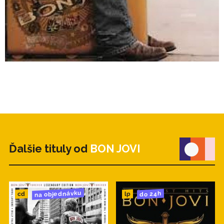
Ďalšie tituly od
BON JOVI
na objednávku
do 24h
cd
lp