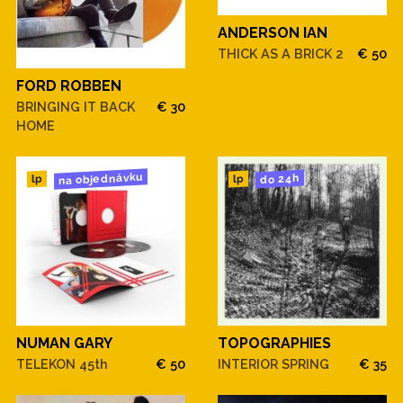
ANDERSON IAN
THICK AS A BRICK 2
€ 50
FORD ROBBEN
BRINGING IT BACK
€ 30
HOME
na objednávku
do 24h
lp
lp
NUMAN GARY
TOPOGRAPHIES
TELEKON 45th
€ 50
INTERIOR SPRING
€ 35