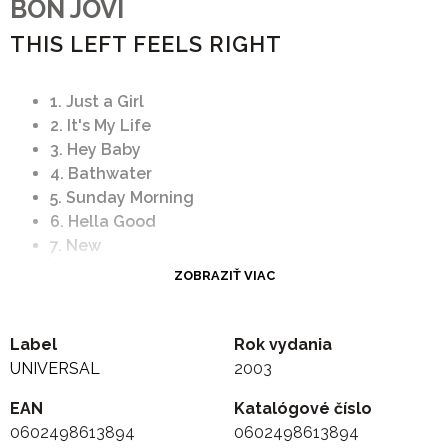
BON JOVI
THIS LEFT FEELS RIGHT
1. Just a Girl
2. It's My Life
3. Hey Baby
4. Bathwater
5. Sunday Morning
6. Hella Good
7. New
8. Underneath It All
ZOBRAZIŤ VIAC
9. Excuse Me Mr.
10. Running
11. Spiderwebs
Label
Rok vydania
12. Simple Kind of Life
UNIVERSAL
2003
13. Don't Speak
EAN
Katalógové číslo
14. Ex-Girlfriend
0602498613894
0602498613894
15. Trapped In a Box