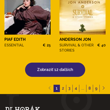
PIAF EDITH
ANDERSON JON
ESSENTIAL
€ 25
SURVIVAL & OTHER
€ 40
STORIES
Zobraziť 12 ďaľších
1
2
3
4
...
8
9