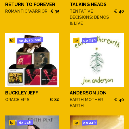
RETURN TO FOREVER
TALKING HEADS
ROMANTIC WARRIOR
€ 35
TENTATIVE
€ 40
DECISIONS: DEMOS
& LIVE
nedostupné
do 24h
lp
lp
BUCKLEY JEFF
ANDERSON JON
GRACE EP´S
€ 80
EARTH MOTHER
€ 40
EARTH
do 24h
do 24h
lp
lp