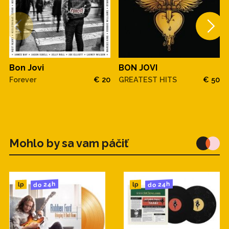
Bon Jovi
BON JOVI
Forever
€ 20
GREATEST HITS
€ 50
Mohlo by sa vam páčiť
do 24h
do 24h
lp
lp