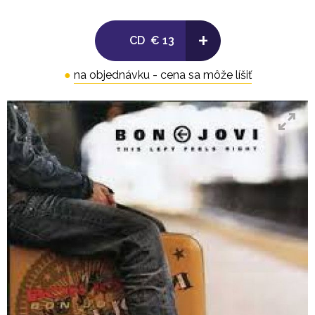
16. Girls Get the Bass In the Back (Hey Baby
Remix)
+
CD
€ 13
●
na objednávku - cena sa môže líšiť