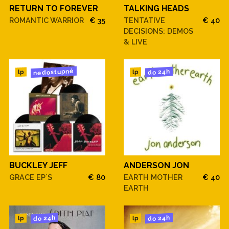
RETURN TO FOREVER
TALKING HEADS
ROMANTIC WARRIOR
€ 35
TENTATIVE
€ 40
DECISIONS: DEMOS
& LIVE
nedostupné
do 24h
lp
lp
BUCKLEY JEFF
ANDERSON JON
GRACE EP´S
€ 80
EARTH MOTHER
€ 40
EARTH
do 24h
do 24h
lp
lp