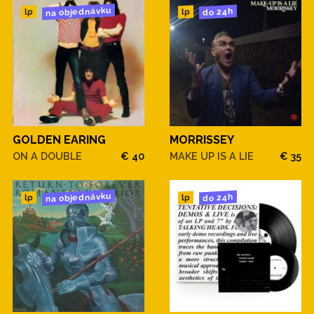
na objednávku
do 24h
lp
lp
GOLDEN EARING
MORRISSEY
ON A DOUBLE
€ 40
MAKE UP IS A LIE
€ 35
na objednávku
do 24h
lp
lp