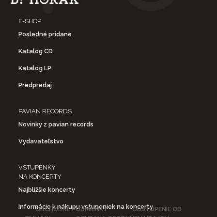
E-SHOP
Posledné pridané
Katalóg CD
Katalóg LP
Predpredaj
PAVIAN RECORDS
Novinky z pavian records
Vydavateľstvo
VSTUPENKY
NA KONCERTY
Najbližšie koncerty
Informácie k nákupu vstupeniek na koncerty
OBCHODNÉ PODMIENKY
ODSTÚPENIE OD