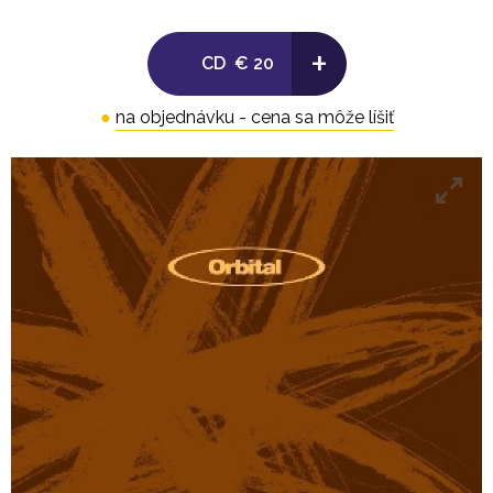
4. The Naked And The Dub
5. Lush 3-3 (Underworld)
+
CD
€ 20
6. Lush 3-4 (Warrior Drift) (Psychick Warriors Ov
Gaia)
●
na objednávku - cena sa môže líšiť