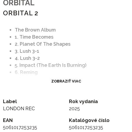
ORBITAL
ORBITAL 2
The Brown Album
1. Time Becomes
2. Planet Of The Shapes
3. Lush 3-1
4. Lush 3-2
5. Impact (The Earth Is Burning)
6. Reming
7. Walk Now...
ZOBRAZIŤ VIAC
8. Monday
9. Halcyon + On + On
10. Input Out
Label
Rok vydania
Rarities
LONDON REC
2025
1. Halcyon
EAN
Katalógové číslo
2. The Naked And The Dead
5061017253235
5061017253235
3. Sunday