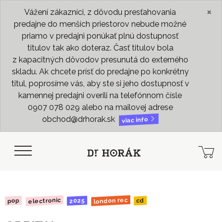
×
Vážení zákazníci, z dôvodu presťahovania
predajne do menších priestorov nebude možné
priamo v predajni ponúkať plnú dostupnosť
titulov tak ako doteraz. Časť titulov bola
z kapacitných dôvodov presunutá do externého
skladu. Ak chcete prísť do predajne po konkrétny
titul, poprosíme vás, aby ste si jeho dostupnosť v
kamennej predajni overili na telefónnom čísle
0907 078 029 alebo na mailovej adrese
obchod@drhorak.sk
viac info
london rec
electronic
2025
pop
cd