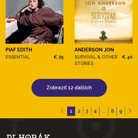
PIAF EDITH
ANDERSON JON
ESSENTIAL
€ 25
SURVIVAL & OTHER
€ 40
STORIES
Zobraziť 12 ďaľších
1
2
3
4
...
8
9