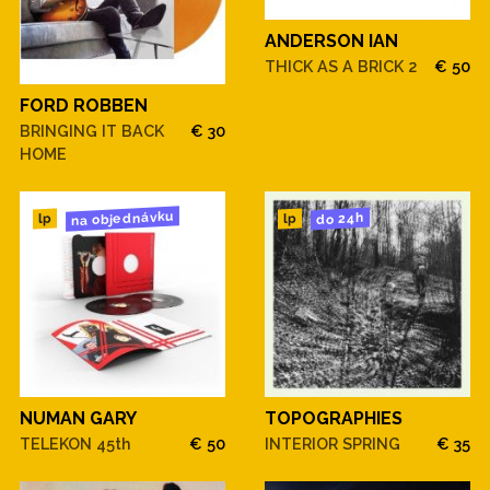
ANDERSON IAN
THICK AS A BRICK 2
€ 50
FORD ROBBEN
BRINGING IT BACK
€ 30
HOME
na objednávku
do 24h
lp
lp
NUMAN GARY
TOPOGRAPHIES
TELEKON 45th
€ 50
INTERIOR SPRING
€ 35