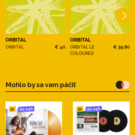
ORBITAL
ORBITAL
ORBITAL
€ 40
ORBITAL LE
€ 39,80
COLOURED
Mohlo by sa vam páčiť
do 24h
do 24h
lp
lp