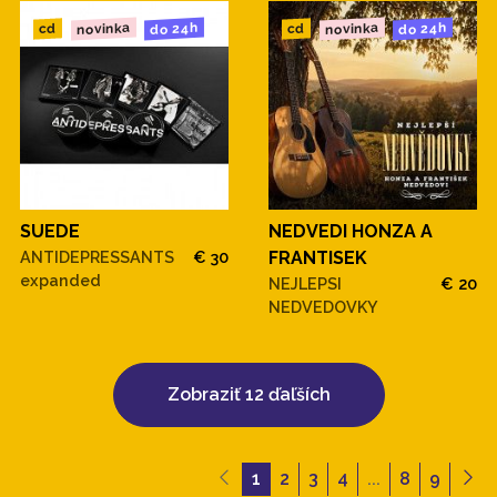
novinka
novinka
do 24h
do 24h
cd
cd
SUEDE
NEDVEDI HONZA A
ANTIDEPRESSANTS
€ 30
FRANTISEK
expanded
NEJLEPSI
€ 20
NEDVEDOVKY
Zobraziť 12 ďaľších
1
2
3
4
...
8
9