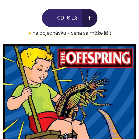
8. Walla Walla 2:54
+
CD
€ 13
9. The End Of The Line 2:58
●
na objednávku - cena sa môže líšiť
10. No Brakes 2:03
11. Why Don't You Get A Job? 2:51
12. Americana 3:13
13. Pay The Man 9:16
14. Pretty Fly (Reprise) 1:03