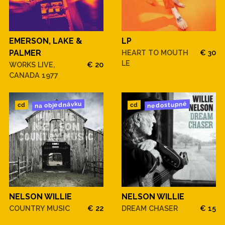
EMERSON, LAKE &
LP
PALMER
HEART TO MOUTH
€ 30
LE
WORKS LIVE,
€ 20
CANADA 1977
na objednávku
nedostupné
cd
cd
NELSON WILLIE
NELSON WILLIE
COUNTRY MUSIC
€ 22
DREAM CHASER
€ 15