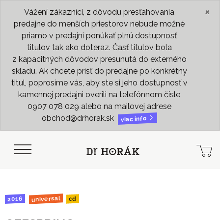
×
Vážení zákazníci, z dôvodu presťahovania
predajne do menších priestorov nebude možné
priamo v predajni ponúkať plnú dostupnosť
titulov tak ako doteraz. Časť titulov bola
z kapacitných dôvodov presunutá do externého
skladu. Ak chcete prísť do predajne po konkrétny
titul, poprosíme vás, aby ste si jeho dostupnosť v
kamennej predajni overili na telefónnom čísle
0907 078 029 alebo na mailovej adrese
obchod@drhorak.sk
viac info
universal
2016
cd