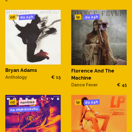
do 24h
do 24h
cd
lp
Bryan Adams
Florence And The
Anthology
€ 15
Machine
Dance Fever
€ 45
novinka
do 24h
cd
lp
na objednávku