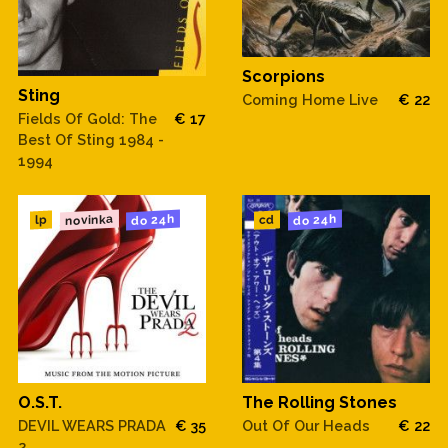
Scorpions
Sting
Coming Home Live
€ 22
Fields Of Gold: The
€ 17
Best Of Sting 1984 -
1994
novinka
do 24h
do 24h
cd
lp
O.S.T.
The Rolling Stones
DEVIL WEARS PRADA
€ 35
Out Of Our Heads
€ 22
2