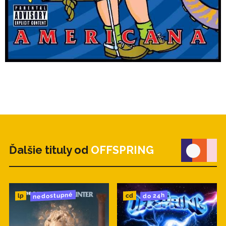
Ďalšie tituly od
OFFSPRING
nedostupné
do 24h
cd
lp