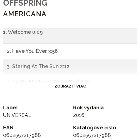
OFFSPRING
AMERICANA
1. Welcome 0:09
2. Have You Ever 3:56
3. Staring At The Sun 2:12
4. Pretty Fly (For A White Guy) 3:05
ZOBRAZIŤ VIAC
5. The Kids Aren't Alright 2:59
Label
Rok vydania
6. Feelings 2:49
UNIVERSAL
2016
EAN
7. She's Got Issues 3:47
Katalógové číslo
0602557217988
0602557217988