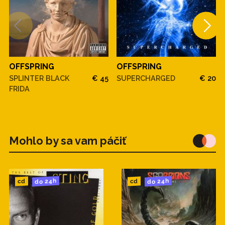
OFFSPRING
OFFSPRING
SPLINTER BLACK
€ 45
SUPERCHARGED
€ 20
FRIDA
Mohlo by sa vam páčiť
do 24h
do 24h
cd
cd