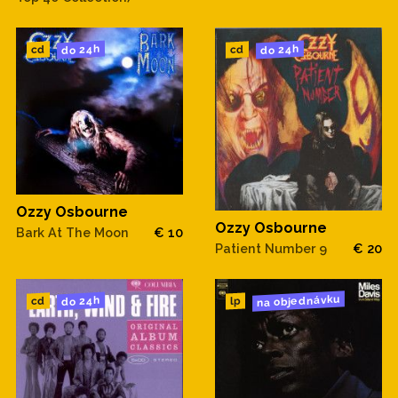
do 24h
do 24h
cd
cd
Ozzy Osbourne
Ozzy Osbourne
Bark At The Moon
€ 10
Patient Number 9
€ 20
na objednávku
do 24h
cd
lp