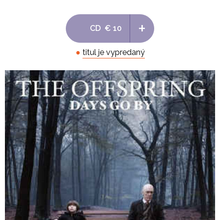
8. OC Guns 4:08
+
CD
€ 10
9. Dirty Magic 4:00
●
titul je vypredaný
10. I Wanna Secret Family (With You) 3:02
11. Dividing By Zero 2:22
12. Slim Pickens Does The Right Thing And Rides The 