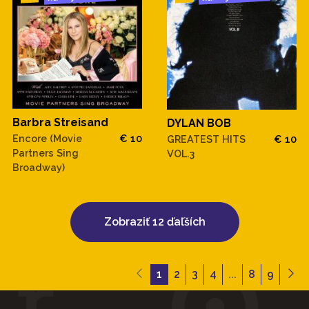
Barbra Streisand
DYLAN BOB
Encore (Movie
€ 10
GREATEST HITS
€ 10
Partners Sing
VOL.3
Broadway)
Zobraziť 12 ďaľších
1
2
3
4
...
8
9