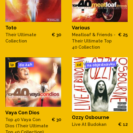
Toto
Various
Their Ultimate
€ 30
Meatloaf & Friends -
€ 25
Collection
Their Ultimate Top
40 Collection
na objednávku
do 24h
cd
lp
Vaya Con Dios
Ozzy Osbourne
Top 40 Vaya Con
€ 30
Live At Budokan
€ 12
Dios (Their Ultimate
Top 40 Collection)