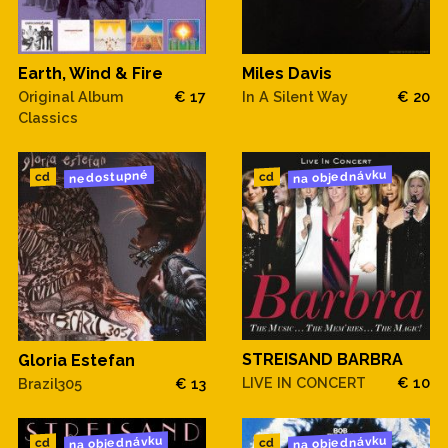
Earth, Wind & Fire
Miles Davis
Original Album
€ 17
In A Silent Way
€ 20
Classics
na objednávku
nedostupné
cd
cd
STREISAND BARBRA
Gloria Estefan
LIVE IN CONCERT
€ 10
Brazil305
€ 13
na objednávku
na objednávku
cd
cd