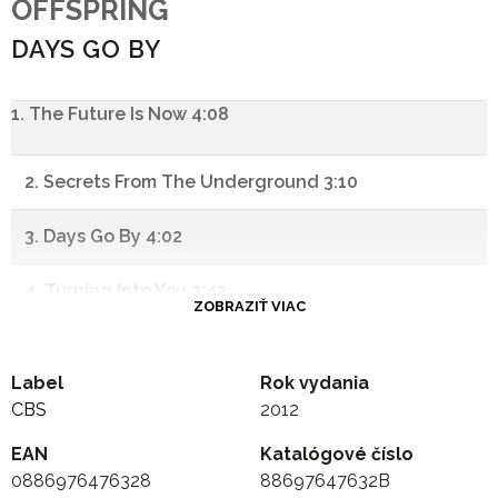
OFFSPRING
DAYS GO BY
1. The Future Is Now 4:08
2. Secrets From The Underground 3:10
3. Days Go By 4:02
4. Turning Into You 3:42
ZOBRAZIŤ VIAC
5. Hurting As One 2:50
Label
Rok vydania
6. Cruising California (Bumpin' In My Trunk) 3:31
CBS
2012
EAN
7. All I Have Left Is You 5:19
Katalógové číslo
0886976476328
88697647632B