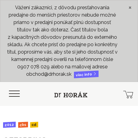
×
Vážení zákazníci, z dôvodu presťahovania
predajne do menších priestorov nebude možné
priamo v predajni ponúkať plnú dostupnosť
titulov tak ako doteraz. Časť titulov bola
z kapacitných dôvodov presunutá do externého
skladu. Ak chcete prísť do predajne po konkrétny
titul, poprosíme vás, aby ste si jeho dostupnosť v
kamennej predajni overili na telefónnom čísle
0907 078 029 alebo na mailovej adrese
obchod@drhorak.sk
viac info
2012
cbs
cd