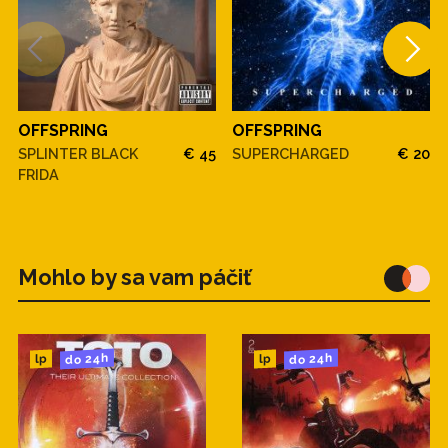
OFFSPRING
OFFSPRING
SPLINTER BLACK
€ 45
SUPERCHARGED
€ 20
FRIDA
Mohlo by sa vam páčiť
do 24h
do 24h
lp
lp