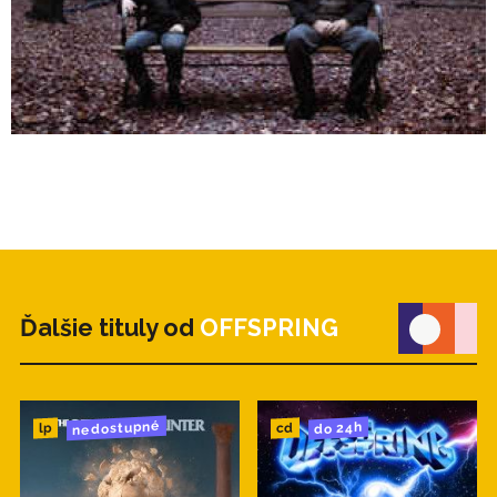
Ďalšie tituly od
OFFSPRING
nedostupné
do 24h
cd
lp