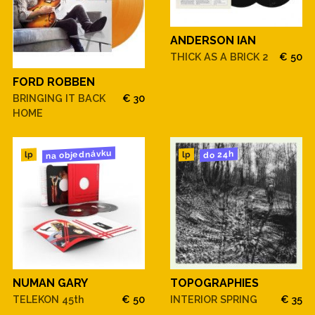
ANDERSON IAN
THICK AS A BRICK 2
€ 50
FORD ROBBEN
BRINGING IT BACK
€ 30
HOME
na objednávku
do 24h
lp
lp
NUMAN GARY
TOPOGRAPHIES
TELEKON 45th
€ 50
INTERIOR SPRING
€ 35