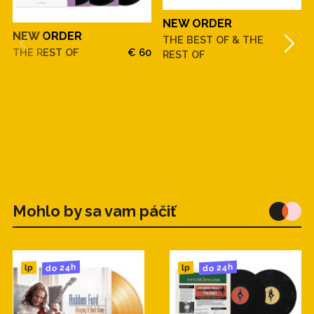
NEW ORDER
NEW ORDER
THE BEST OF & THE
€ 45
THE REST OF
€ 60
REST OF
Mohlo by sa vam páčiť
do 24h
do 24h
lp
lp