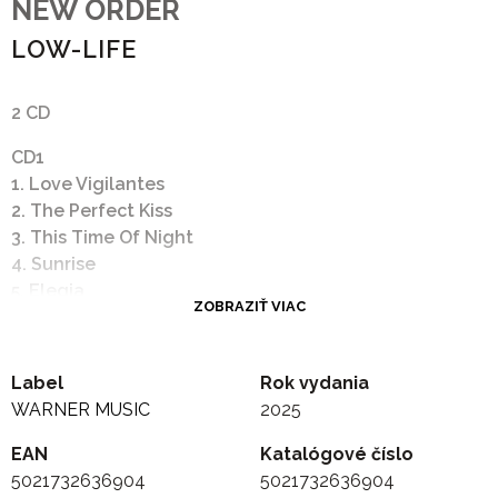
NEW ORDER
LOW-LIFE
2 CD
CD1
1. Love Vigilantes
2. The Perfect Kiss
3. This Time Of Night
4. Sunrise
5. Elegia
ZOBRAZIŤ VIAC
6. Sooner Than You Think
7. Sub-culture
8. Face Up
Label
Rok vydania
WARNER MUSIC
2025
CD2
1. Love Vigilantes - TV Pitch Instrumental Edit
EAN
Katalógové číslo
(mono)
5021732636904
5021732636904