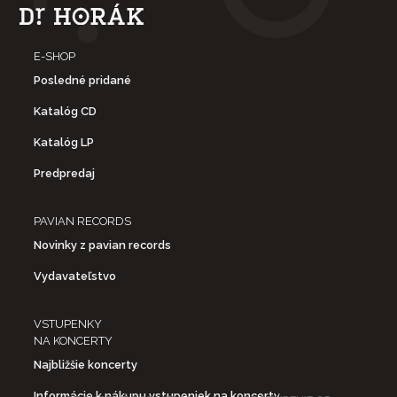
E-SHOP
Posledné pridané
Katalóg CD
Katalóg LP
Predpredaj
PAVIAN RECORDS
Novinky z pavian records
Vydavateľstvo
VSTUPENKY
NA KONCERTY
Najbližšie koncerty
Informácie k nákupu vstupeniek na koncerty