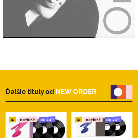
Ďalšie tituly od
NEW ORDER
novinka
novinka
do 24h
do 24h
lp
lp