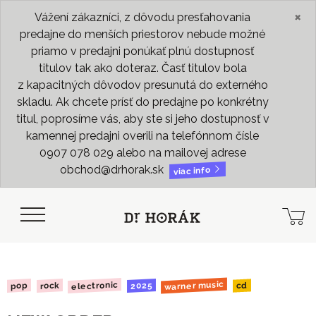
×
Vážení zákazníci, z dôvodu presťahovania
predajne do menších priestorov nebude možné
priamo v predajni ponúkať plnú dostupnosť
titulov tak ako doteraz. Časť titulov bola
z kapacitných dôvodov presunutá do externého
skladu. Ak chcete prísť do predajne po konkrétny
titul, poprosíme vás, aby ste si jeho dostupnosť v
kamennej predajni overili na telefónnom čísle
0907 078 029 alebo na mailovej adrese
obchod@drhorak.sk
viac info
warner music
electronic
2025
rock
pop
cd