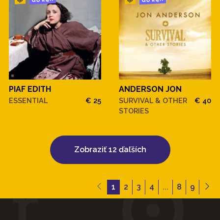
PIAF EDITH
ANDERSON JON
ESSENTIAL
€ 25
SURVIVAL & OTHER
€ 40
STORIES
Zobraziť 12 ďaľších
1
2
3
4
...
8
9