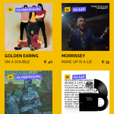
na objednávku
do 24h
lp
lp
GOLDEN EARING
MORRISSEY
ON A DOUBLE
€ 40
MAKE UP IS A LIE
€ 35
na objednávku
do 24h
lp
lp