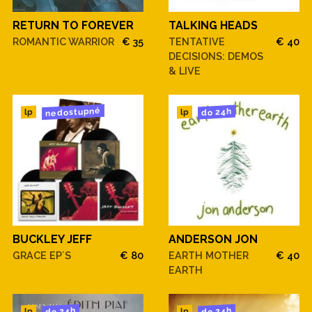
RETURN TO FOREVER
TALKING HEADS
ROMANTIC WARRIOR
€ 35
TENTATIVE
€ 40
DECISIONS: DEMOS
& LIVE
nedostupné
do 24h
lp
lp
BUCKLEY JEFF
ANDERSON JON
GRACE EP´S
€ 80
EARTH MOTHER
€ 40
EARTH
do 24h
do 24h
lp
lp