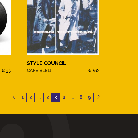
STYLE COUNCIL
€ 35
CAFE BLEU
€ 60
1
2
...
2
3
4
...
8
9
Y