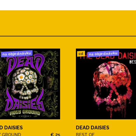
na objednávku
na objednávku
cd
D DAISIES
DEAD DAISIES
Y GROUND
€ 25
BEST OF