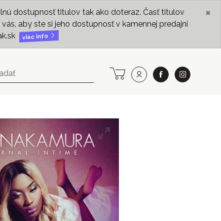
×
ú dostupnosť titulov tak ako doteraz. Časť titulov
vás, aby ste si jeho dostupnosť v kamennej predajni
ak.sk
viac info