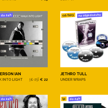
na objednávku
cd/blry
do 24h
ERSON IAN
JETHRO TULL
 INTO LIGHT
(€ 25)
€ 22
UNDER WRAPS
do 24h
do 24h
lp