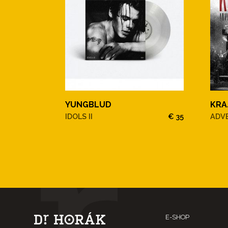
YUNGBLUD
KRA
IDOLS II
€ 35
ADV
E-SHOP