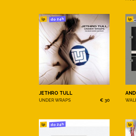
do 24h
lp
lp
JETHRO TULL
AND
UNDER WRAPS
€ 30
WALK
do 24h
lp
lp