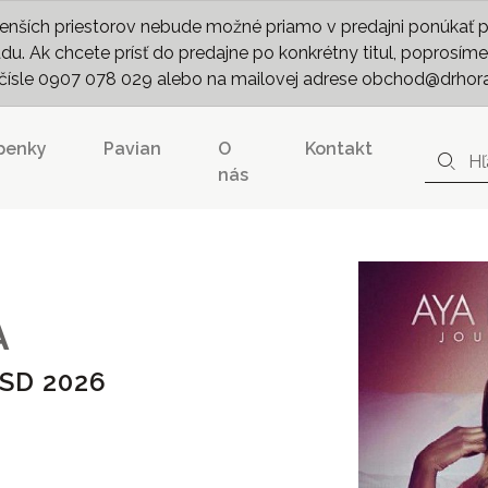
nších priestorov nebude možné priamo v predajni ponúkať pln
. Ak chcete prísť do predajne po konkrétny titul, poprosíme 
m čísle 0907 078 029 alebo na mailovej adrese obchod@drhor
penky
Pavian
O
Kontakt
nás
A
SD 2026