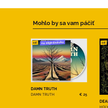
6. Orphelin
7. Super Héros
8. Oublier
9. J’ai Mal (Part 2)
Mohlo by sa vam páčiť
10. Moi
na objednávku
cd
cd
DAMN TRUTH
DAMN TRUTH
€ 25
DEA
HOL