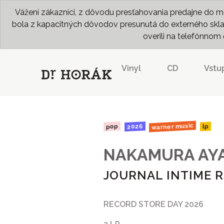
Vážení zákazníci, z dôvodu presťahovania predajne do me
bola z kapacitných dôvodov presunutá do externého skladu
overili na telefónno
Vinyl
CD
Vstu
warner music
2026
pop
lp
NAKAMURA AY
JOURNAL INTIME R
RECORD STORE DAY 2026