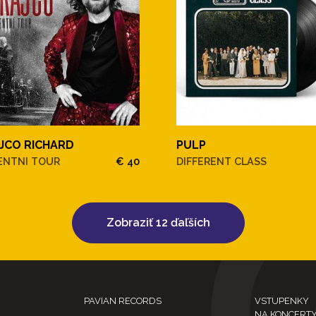
JCO RICHARD
PULP
ENTNI TOUR
€ 40
DIFFERENT CLASS
Zobraziť 12 ďaľších
PAVIAN RECORDS
VSTUPENKY
NA KONCERT