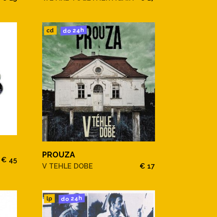
do 24h
cd
PROUZA
€ 45
V TEHLE DOBE
€ 17
do 24h
lp