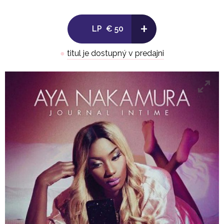
1. Comportement
+
2. Soirée Parisienne
LP
€ 50
3. Jalousie
4. Papys
●
titul je dostupný v predajni
5. Si Tu Savais
6. Orphelin
7. Super Héros
8. Oublier
9. J’ai Mal (Part 2)
10. Moi