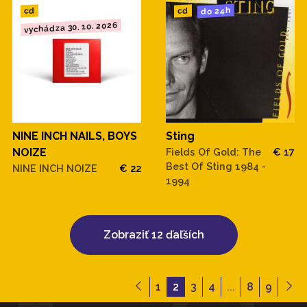
do 24h
cd
cd
vychádza 30. 10. 2026
Sting
NINE INCH NAILS, BOYS
Fields Of Gold: The
€ 17
NOIZE
Best Of Sting 1984 -
NINE INCH NOIZE
€ 22
1994
Zobraziť 12 ďaľších
1
2
3
4
...
8
9