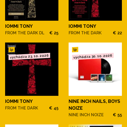
IOMMI TONY
IOMMI TONY
FROM THE DARK DL
€ 25
FROM THE DARK
€ 22
lp
lp
vychádza 23. 10. 2026
vychádza 30. 10. 2026
IOMMI TONY
NINE INCH NAILS, BOYS
FROM THE DARK
€ 45
NOIZE
NINE INCH NOIZE
€ 55