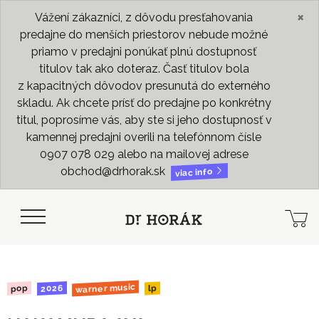
×
Vážení zákazníci, z dôvodu presťahovania
predajne do menších priestorov nebude možné
priamo v predajni ponúkať plnú dostupnosť
titulov tak ako doteraz. Časť titulov bola
z kapacitných dôvodov presunutá do externého
skladu. Ak chcete prísť do predajne po konkrétny
titul, poprosíme vás, aby ste si jeho dostupnosť v
kamennej predajni overili na telefónnom čísle
0907 078 029 alebo na mailovej adrese
obchod@drhorak.sk
viac info
warner music
2026
pop
lp