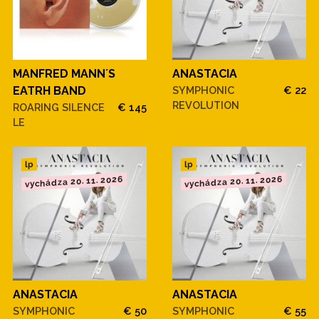
MANFRED MANN´S
ANASTACIA
EATRH BAND
SYMPHONIC
€ 22
REVOLUTION
ROARING SILENCE
€ 145
LE
lp
lp
vychádza 20. 11. 2026
vychádza 20. 11. 2026
ANASTACIA
ANASTACIA
SYMPHONIC
€ 50
SYMPHONIC
€ 55