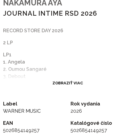
NAKAMURA AYA
JOURNAL INTIME RSD 2026
RECORD STORE DAY 2026
2 LP
LP1
1. Angela
2. Oumou Sangaré
3. Debout
4. Karma
ZOBRAZIŤ VIAC
5. Problèmes (Feat MHD)
6. Réponds
Label
Rok vydania
7. Brisé
WARNER MUSIC
2026
8. Fuego
9. Je N’ai Pas Besoin De Toi
EAN
Katalógové číslo
5026854149257
5026854149257
LP2