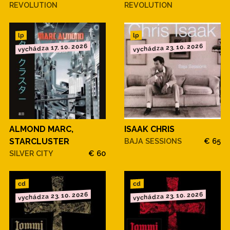
REVOLUTION
REVOLUTION
lp
lp
vychádza 23. 10. 2026
vychádza 17. 10. 2026
ALMOND MARC,
ISAAK CHRIS
STARCLUSTER
BAJA SESSIONS
€ 65
SILVER CITY
€ 60
cd
cd
vychádza 23. 10. 2026
vychádza 23. 10. 2026