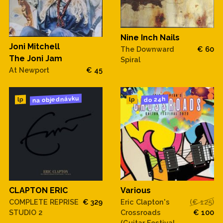
Nine Inch Nails
Joni Mitchell
The Downward
€ 60
The Joni Jam
Spiral
At Newport
€ 45
na objednávku
do 24h
lp
lp
CLAPTON ERIC
Various
COMPLETE REPRISE
€ 329
Eric Clapton's
(€ 125)
STUDIO 2
Crossroads
€ 100
(Guitar Festival