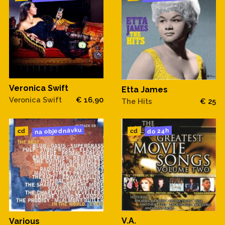
Veronica Swift
Etta James
Veronica Swift
€ 16,90
The Hits
€ 25
na objednávku
do 24h
cd
cd
V.A.
Various