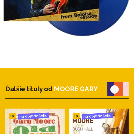
Ďalšie tituly od
MOORE GARY
na objednávku
na objednávku
lp
lp