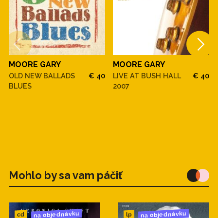
MOORE GARY
MOORE GARY
OLD NEW BALLADS
€ 40
LIVE AT BUSH HALL
€ 40
BLUES
2007
Mohlo by sa vam páčiť
na objednávku
na objednávku
cd
lp