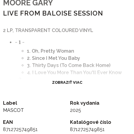
MOORE GARY
LIVE FROM BALOISE SESSION
2 LP, TRANSPARENT COLOURED VINYL
- 1 -
1. Oh, Pretty Woman
2. Since I Met You Baby
3. Thirty Days (To Come Back Home)
4. I Love You More Than You'll Ever Know
- 2 -
ZOBRAZIŤ VIAC
1. Don't Believe a Word
2. Still Got the Blues
3. Walking By Myself
Label
Rok vydania
4. The Blues is Alright
MASCOT
2025
EAN
Katalógové číslo
8712725749851
8712725749851