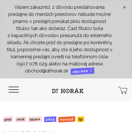
×
Vážení zákazníci, z dôvodu presťahovania
predajne do menších priestorov nebude možné
priamo v predajni ponúkať plnú dostupnosť
titulov tak ako doteraz. Časť titulov bola
z kapacitných dôvodov presunutá do externého
skladu. Ak chcete prísť do predajne po konkrétny
titul, poprosíme vás, aby ste si jeho dostupnosť v
kamennej predajni overili na telefónnom čísle
0907 078 029 alebo na mailovej adrese
obchod@drhorak.sk
viac info
mascot
blues
2025
rock
pop
lp