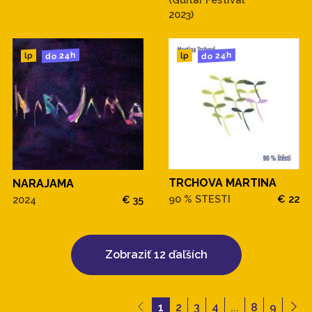
2023)
do 24h
do 24h
lp
lp
TRCHOVA MARTINA
NARAJAMA
90 % STESTI
€ 22
2024
€ 35
Zobraziť 12 ďaľších
1
2
3
4
...
8
9