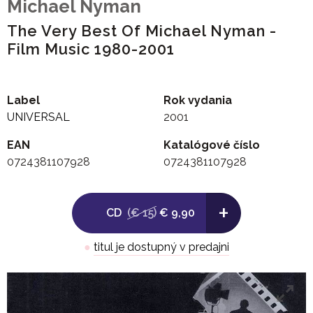
Michael Nyman
The Very Best Of Michael Nyman -
Film Music 1980-2001
Label
Rok vydania
UNIVERSAL
2001
EAN
Katalógové číslo
0724381107928
0724381107928
+
CD
(€ 15)
€ 9,90
●
titul je dostupný v predajni