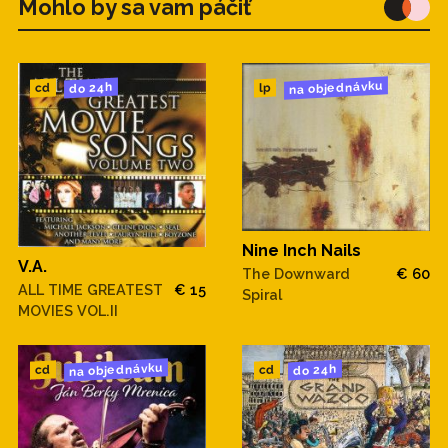
Mohlo by sa vam páčiť
na objednávku
do 24h
cd
lp
Nine Inch Nails
V.A.
The Downward
€ 60
ALL TIME GREATEST
€ 15
Spiral
MOVIES VOL.II
na objednávku
do 24h
cd
cd