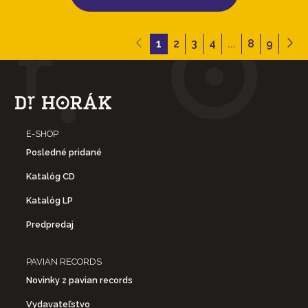
1
2
3
4
...
8
9
E-SHOP
Posledné pridané
Katalóg CD
Katalóg LP
Predpredaj
PAVIAN RECORDS
Novinky z pavian records
Vydavateľstvo