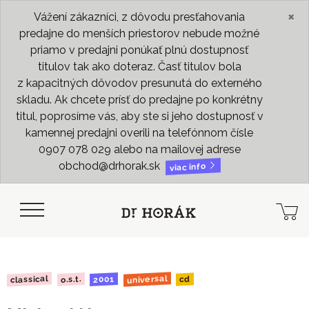
×
Vážení zákazníci, z dôvodu presťahovania
predajne do menších priestorov nebude možné
priamo v predajni ponúkať plnú dostupnosť
titulov tak ako doteraz. Časť titulov bola
z kapacitných dôvodov presunutá do externého
skladu. Ak chcete prísť do predajne po konkrétny
titul, poprosíme vás, aby ste si jeho dostupnosť v
kamennej predajni overili na telefónnom čísle
0907 078 029 alebo na mailovej adrese
obchod@drhorak.sk
viac info
universal
classical
2001
o.s.t.
cd