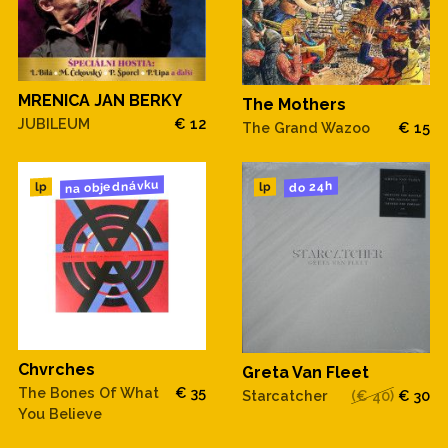
MRENICA JAN BERKY
The Mothers
JUBILEUM
€ 12
The Grand Wazoo
€ 15
na objednávku
do 24h
lp
lp
Chvrches
Greta Van Fleet
The Bones Of What
€ 35
Starcatcher
(€ 40)
€ 30
You Believe