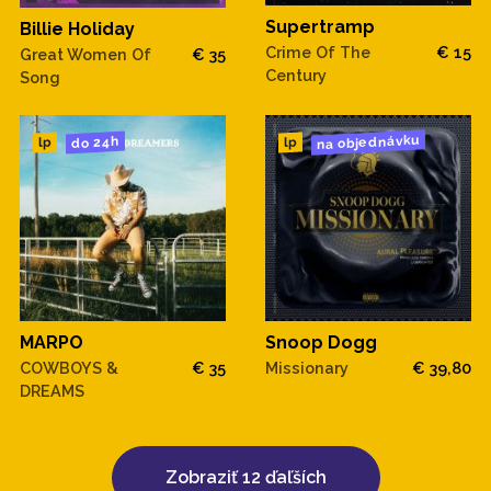
Supertramp
Billie Holiday
Crime Of The
€ 15
Great Women Of
€ 35
Century
Song
na objednávku
do 24h
lp
lp
MARPO
Snoop Dogg
COWBOYS &
€ 35
Missionary
€ 39,80
DREAMS
Zobraziť 12 ďaľších