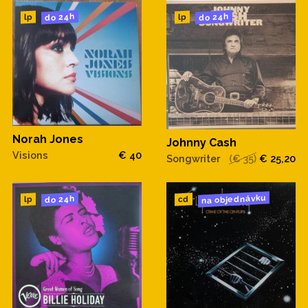
do 24h
do 24h
lp
lp
Norah Jones
Johnny Cash
Visions
€ 40
Songwriter
(€ 35)
€ 25,20
na objednávku
do 24h
cd
lp