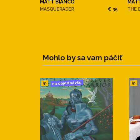
MATT BIANCO
MAT
MASQUERADER
€ 35
THE 
Mohlo by sa vam páčiť
na objednávku
lp
lp