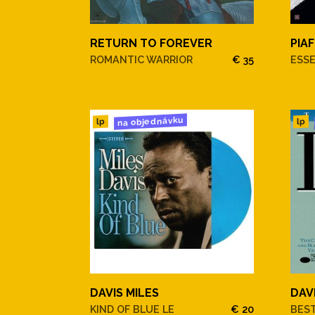
RETURN TO FOREVER
PIAF
ROMANTIC WARRIOR
€ 35
ESS
na objednávku
lp
lp
DAVIS MILES
DAV
KIND OF BLUE LE
€ 20
BEST