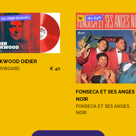
na objednávku
do 24h
lp
KWOOD DIDIER
RYBOARD
€ 40
FONSECA ET SES ANGES
NOIR
FONSECA ET SES ANGES
NOIR