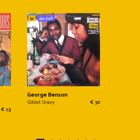
do 24h
lp
George Benson
Giblet Gravy
€ 30
€ 15