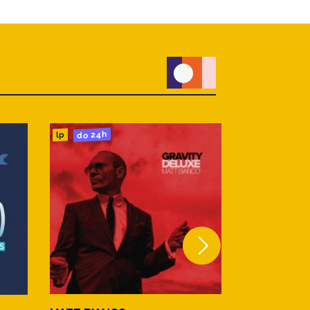
do 24h
do 24h
cd
lp
MATT BIAN