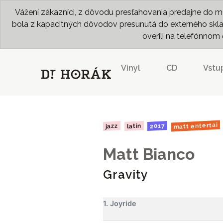
Vážení zákazníci, z dôvodu presťahovania predajne do me
bola z kapacitných dôvodov presunutá do externého skladu
overili na telefónno
Vinyl
CD
Vstu
matt entertai
2017
latin
jazz
Matt Bianco
Gravity
1. Joyride