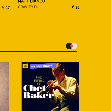
MATT BIANCO
MATT BIANC
GRAVITY DL
€ 35
€ 17
na objednávku
lp