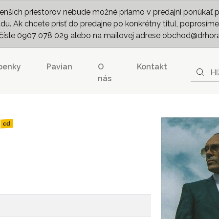
nších priestorov nebude možné priamo v predajni ponúkať pln
. Ak chcete prísť do predajne po konkrétny titul, poprosíme 
m čísle 0907 078 029 alebo na mailovej adrese obchod@drhor
penky
Pavian
O
Kontakt
nás
cd