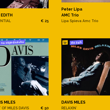
Peter Lipa
AMC Trio
 EDITH
Lipa Spieva Amc Trio
ENTIAL
€ 25
na objednávku
do 24h
lp
IS MILES
DAVIS MILES
 OF MILES DAVIS
€ 50
RELAXIN´