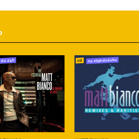
 Remix)
o
na objednávku
do 24h
cd