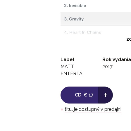
2. Invisible
3. Gravity
4. Heart In Chains
ZO
5. Solace
Label
6. Summer In The City
Rok vydania
MATT
2017
7. Before It's Too Late
ENTERTAI
8. AM/PM
+
CD
€ 17
9. Paradise
●
titul je dostupný v predajni
10. The Autumn Leaves Are Fall
11. Ooh Wee