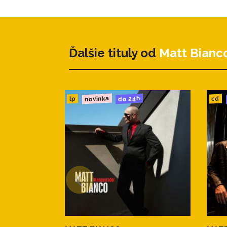
12. Joyride (Mark De Clive Lowe
Ďalšie tituly od
Matt Bianc
novinka
do 24h
cd
lp