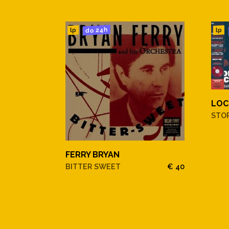
do 24h
lp
lp
LOC
STO
FERRY BRYAN
BITTER SWEET
€ 40