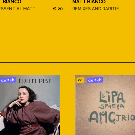
T BIANCO
MATT BIANCO
ESSENTIAL MATT
€ 20
REMIXES AND RARITIE
do 24h
do 24h
cd