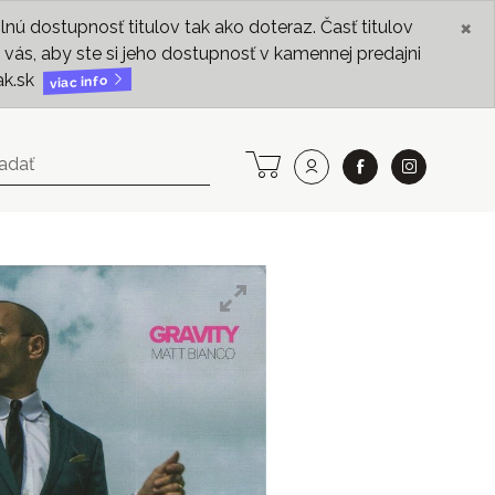
×
ú dostupnosť titulov tak ako doteraz. Časť titulov
vás, aby ste si jeho dostupnosť v kamennej predajni
ak.sk
viac info