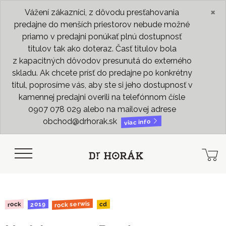
×
Vážení zákazníci, z dôvodu presťahovania
predajne do menších priestorov nebude možné
priamo v predajni ponúkať plnú dostupnosť
titulov tak ako doteraz. Časť titulov bola
z kapacitných dôvodov presunutá do externého
skladu. Ak chcete prísť do predajne po konkrétny
titul, poprosíme vás, aby ste si jeho dostupnosť v
kamennej predajni overili na telefónnom čísle
0907 078 029 alebo na mailovej adrese
obchod@drhorak.sk
viac info
rock serwis
2019
rock
cd