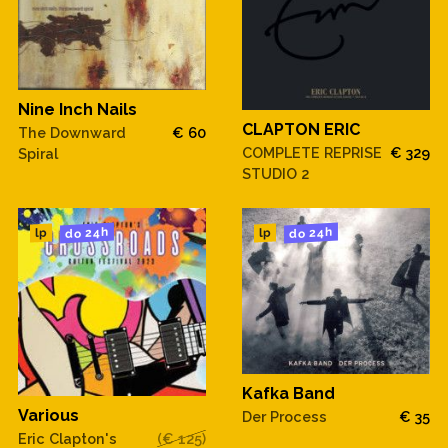
Nine Inch Nails
CLAPTON ERIC
The Downward
€ 60
COMPLETE REPRISE
€ 329
Spiral
STUDIO 2
do 24h
do 24h
lp
lp
Kafka Band
Various
Der Process
€ 35
Eric Clapton's
(€ 125)