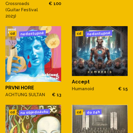
Crossroads
€ 100
(Guitar Festival
2023)
nedostupné
nedostupné
cd
cd
Accept
PRVNI HORE
Humanoid
€ 15
ACHTUNG SULTAN
€ 13
na objednávku
do 24h
cd
cd