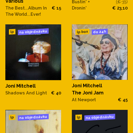
Various
Bustin' +
(€ 35)
Dronin'
€ 23,10
The Best...Album In
€ 15
The World...Ever!
na objednávku
do 24h
lp box
lp
Joni Mitchell
Joni Mitchell
The Joni Jam
Shadows And Light
€ 40
At Newport
€ 45
na objednávku
na objednávku
lp
lp