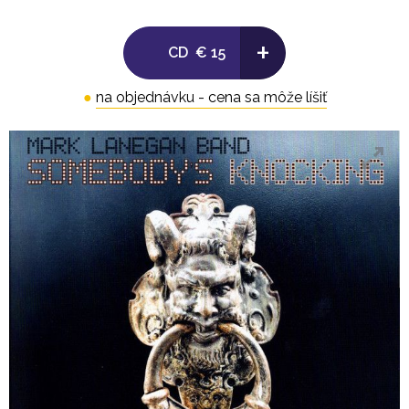
9. Paper Hat
+
CD
€ 15
10. Name And Number
●
na objednávku - cena sa môže líšiť
11. War Horse
12. Radio Silence
13. She Loved You
14. Two Bells Ringing At Once