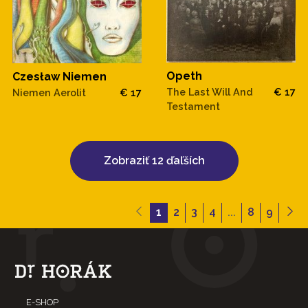
Opeth
Czesław Niemen
The Last Will And
€ 17
Niemen Aerolit
€ 17
Testament
Zobraziť 12 ďaľších
1
2
3
4
...
8
9
E-SHOP