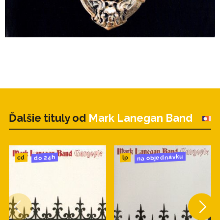
Ďalšie tituly od
Mark Lanegan Band
na objednávku
do 24h
cd
lp