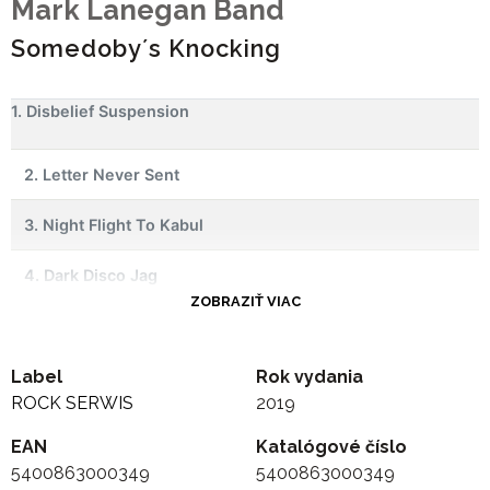
Mark Lanegan Band
Somedoby´s Knocking
1. Disbelief Suspension
2. Letter Never Sent
3. Night Flight To Kabul
4. Dark Disco Jag
ZOBRAZIŤ VIAC
5. Gazing From The Shore
Label
6. Stitch It Up
Rok vydania
ROCK SERWIS
2019
7. Playing Nero
EAN
Katalógové číslo
5400863000349
5400863000349
8. Penthouse High