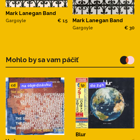
Mark Lanegan Band
Mark Lanegan Band
Gargoyle
€ 15
Gargoyle
€ 30
Mohlo by sa vam páčiť
na objednávku
do 24h
cd
lp
Blur