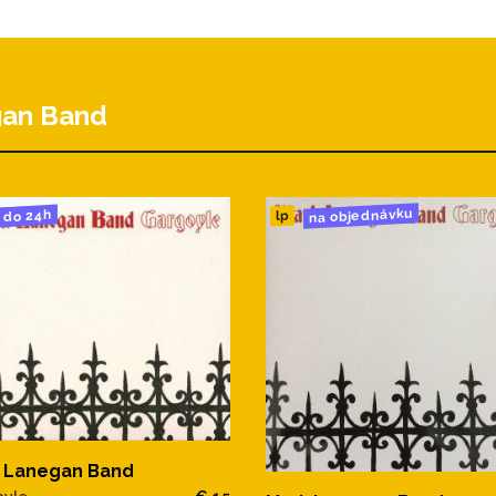
gan Band
na objednávku
do 24h
lp
 Lanegan Band