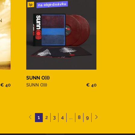
na objednávku
lp
SUNN O)))
€ 40
SUNN O)))
€ 40
1
2
3
4
...
8
9