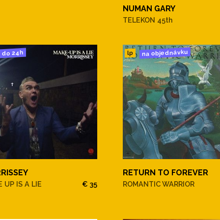
NUMAN GARY
TELEKON 45th
na objednávku
do 24h
lp
RISSEY
RETURN TO FOREVER
 UP IS A LIE
€ 35
ROMANTIC WARRIOR