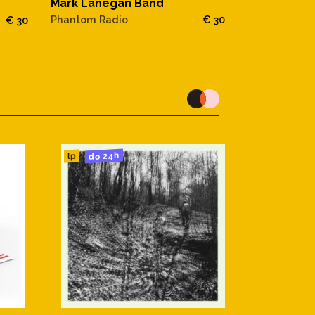
Mark Lanegan Band
Mark Laneg
Phantom Radio
€ 30
€ 30
Phantom Rad
do 24h
lp