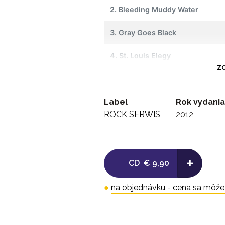
2. Bleeding Muddy Water
3. Gray Goes Black
4. St. Louis Elegy
ZO
5. Riot In My House
Label
6. Ode To Sad Disco
Rok vydania
ROCK SERWIS
2012
7. Phantasmagoria Blues
8. Quiver Syndrome
+
CD
€ 9,90
9. Harborview Hospital
●
na objednávku - cena sa môže l
10. Leviathan
11. Deep Black Vanishing Train