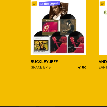
nedostupné
lp
lp
BUCKLEY JEFF
AND
GRACE EP´S
€ 80
EAR