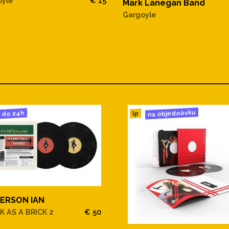
oyle
€ 15
Mark Lanegan Band
Gargoyle
na objednávku
do 24h
lp
ERSON IAN
K AS A BRICK 2
€ 50