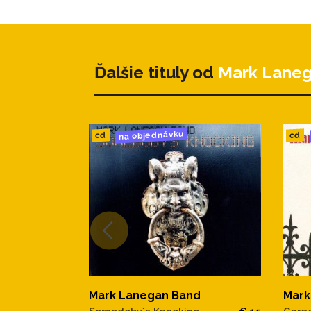
12. Tiny Grain Of Truth
Ďalšie tituly od
Mark Lane
na objednávku
cd
cd
Mark
Mark Lanegan Band