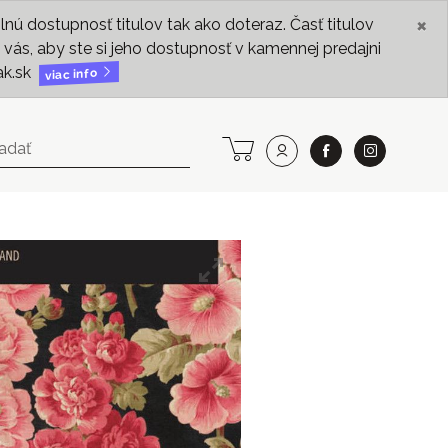
×
ú dostupnosť titulov tak ako doteraz. Časť titulov
vás, aby ste si jeho dostupnosť v kamennej predajni
ak.sk
viac info