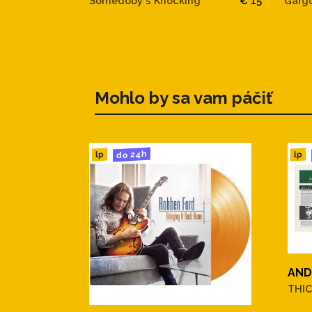
Garg
Somedoby´s Knocking
€ 15
Mohlo by sa vam páčiť
do 24h
lp
lp
AND
THIC