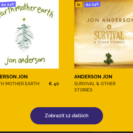
do 24h
do 24h
lp
ERSON JON
ANDERSON JON
TH MOTHER EARTH
€ 40
SURVIVAL & OTHER
STORIES
Zobraziť 12 ďaľších