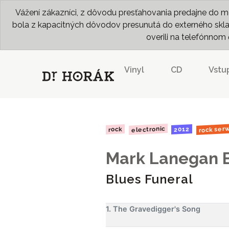
Vážení zákazníci, z dôvodu presťahovania predajne do me
bola z kapacitných dôvodov presunutá do externého skladu
overili na telefónno
Vinyl
CD
Vstu
rock serw
electronic
2012
rock
Mark Lanegan 
Blues Funeral
1. The Gravedigger's Song