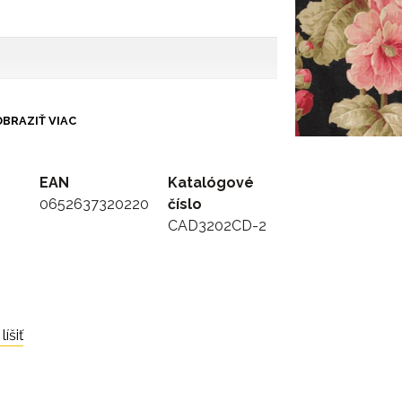
BRAZIŤ VIAC
EAN
Katalógové
0652637320220
číslo
CAD3202CD-2
íšiť