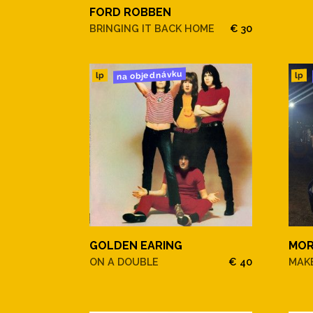
FORD ROBBEN
BRINGING IT BACK HOME
€ 30
na objednávku
lp
lp
GOLDEN EARING
MOR
ON A DOUBLE
€ 40
MAKE