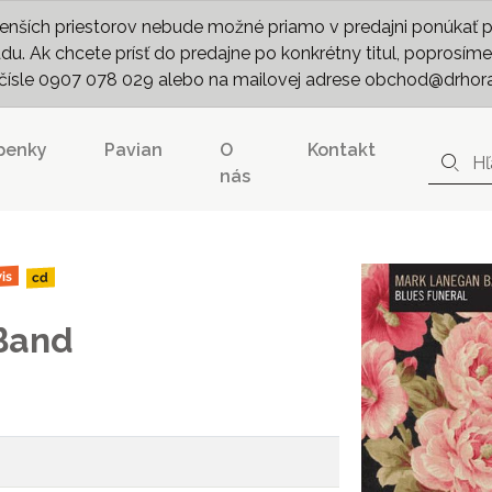
nších priestorov nebude možné priamo v predajni ponúkať pln
. Ak chcete prísť do predajne po konkrétny titul, poprosíme 
m čísle 0907 078 029 alebo na mailovej adrese obchod@drhor
penky
Pavian
O
Kontakt
nás
is
cd
Band