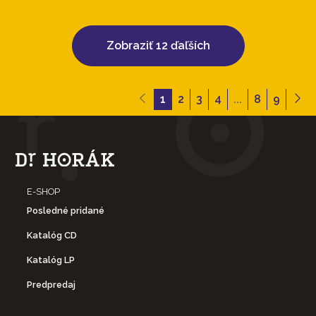
Zobraziť 12 ďaľších
1
2
3
4
...
8
9
E-SHOP
Posledné pridané
Katalóg CD
Katalóg LP
Predpredaj