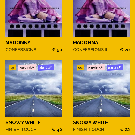
MADONNA
MADONNA
CONFESSIONS II
€ 50
CONFESSIONS II
€ 20
novinka
novinka
do 24h
do 24h
cd
lp
SNOWY WHITE
SNOWY WHITE
FINISH TOUCH
€ 40
FINISH TOUCH
€ 22