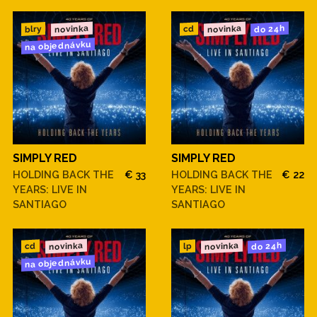
novinka
novinka
do 24h
blry
cd
na objednávku
SIMPLY RED
SIMPLY RED
HOLDING BACK THE
€ 33
HOLDING BACK THE
€ 22
YEARS: LIVE IN
YEARS: LIVE IN
SANTIAGO
SANTIAGO
novinka
novinka
do 24h
cd
lp
na objednávku