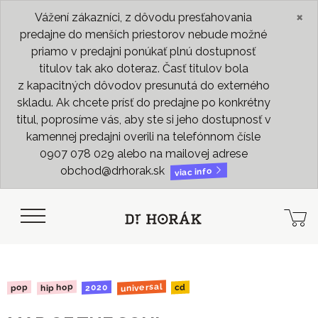
×
Vážení zákazníci, z dôvodu presťahovania
predajne do menších priestorov nebude možné
priamo v predajni ponúkať plnú dostupnosť
titulov tak ako doteraz. Časť titulov bola
z kapacitných dôvodov presunutá do externého
skladu. Ak chcete prísť do predajne po konkrétny
titul, poprosíme vás, aby ste si jeho dostupnosť v
kamennej predajni overili na telefónnom čísle
0907 078 029 alebo na mailovej adrese
obchod@drhorak.sk
viac info
universal
hip hop
2020
pop
cd