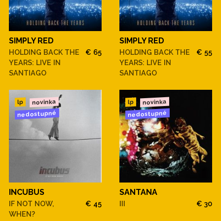
SIMPLY RED
SIMPLY RED
HOLDING BACK THE
€ 65
HOLDING BACK THE
€ 55
YEARS: LIVE IN
YEARS: LIVE IN
SANTIAGO
SANTIAGO
novinka
novinka
lp
lp
nedostupné
nedostupné
INCUBUS
SANTANA
IF NOT NOW,
€ 45
III
€ 30
WHEN?