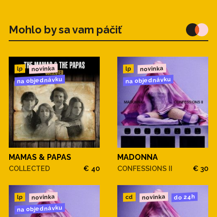
Mohlo by sa vam páčiť
novinka
novinka
lp
lp
na objednávku
na objednávku
MAMAS & PAPAS
MADONNA
COLLECTED
€ 40
CONFESSIONS II
€ 30
novinka
novinka
do 24h
cd
lp
na objednávku