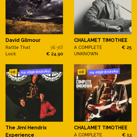
David Gilmour
CHALAMET TIMOTHEE
Rattle That
(€ 30)
A COMPLETE
€ 25
Lock
€ 24,90
UNKNOWN
na objednávku
na objednávku
cd
cd
The Jimi Hendrix
CHALAMET TIMOTHEE
Experience
A COMPLETE
€ 13