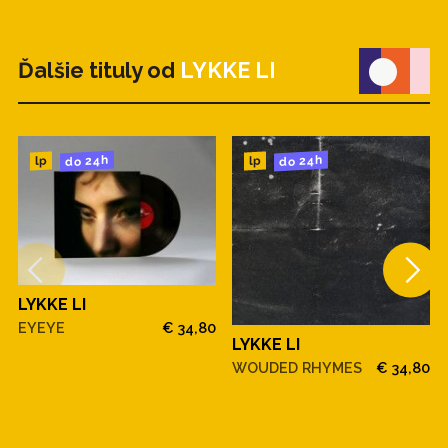
Ďalšie tituly od
LYKKE LI
do 24h
do 24h
lp
lp
LYKKE LI
EYEYE
€ 34,80
LYKKE LI
WOUDED RHYMES
€ 34,80