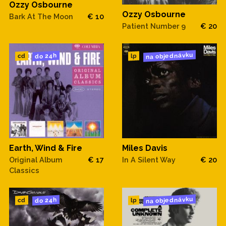
Ozzy Osbourne
Ozzy Osbourne
Bark At The Moon
€ 10
Patient Number 9
€ 20
na objednávku
do 24h
cd
lp
Earth, Wind & Fire
Miles Davis
Original Album
€ 17
In A Silent Way
€ 20
Classics
na objednávku
do 24h
cd
lp