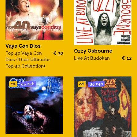
Vaya Con Dios
Ozzy Osbourne
Top 40 Vaya Con
€ 30
Live At Budokan
€ 12
Dios (Their Ultimate
Top 40 Collection)
do 24h
do 24h
cd
cd