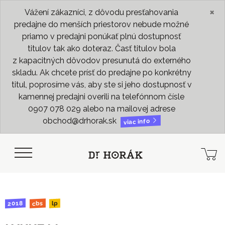
×
Vážení zákazníci, z dôvodu presťahovania
predajne do menších priestorov nebude možné
priamo v predajni ponúkať plnú dostupnosť
titulov tak ako doteraz. Časť titulov bola
z kapacitných dôvodov presunutá do externého
skladu. Ak chcete prísť do predajne po konkrétny
titul, poprosíme vás, aby ste si jeho dostupnosť v
kamennej predajni overili na telefónnom čísle
0907 078 029 alebo na mailovej adrese
obchod@drhorak.sk
viac info
2018
cbs
lp