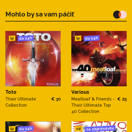
Mohlo by sa vam páčiť
do 24h
do 24h
lp
lp
Toto
Various
Their Ultimate
€ 30
Meatloaf & Friends -
€ 25
Collection
Their Ultimate Top
40 Collection
na objednávku
do 24h
cd
lp