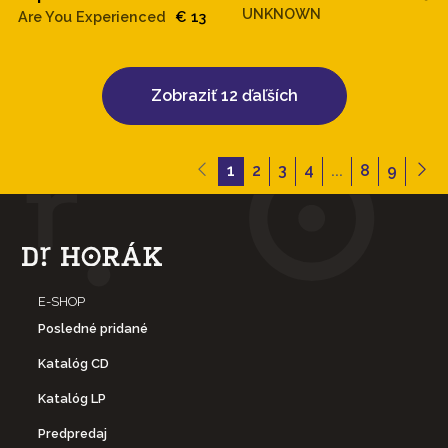
UNKNOWN
Are You Experienced
€ 13
Zobraziť 12 ďaľších
1
2
3
4
...
8
9
E-SHOP
Posledné pridané
Katalóg CD
Katalóg LP
Predpredaj