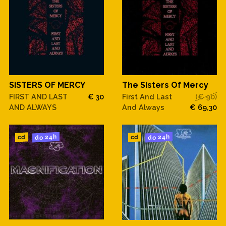
SISTERS OF MERCY
The Sisters Of Mercy
FIRST AND LAST
€ 30
First And Last
(€ 90)
AND ALWAYS
And Always
€ 69,30
do 24h
do 24h
cd
cd