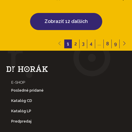
Zobraziť 12 ďaľších
1
2
3
4
...
8
9
E-SHOP
Posledné pridané
Katalóg CD
Katalóg LP
Predpredaj