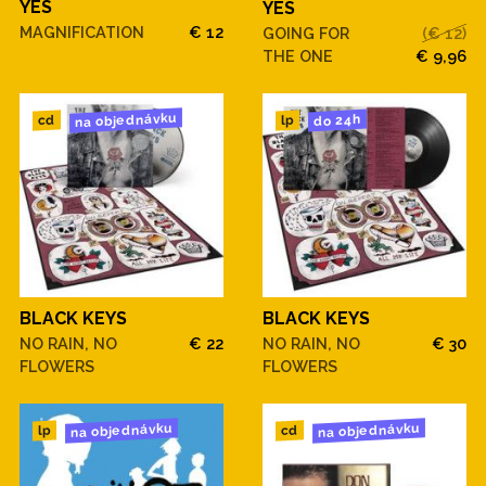
YES
YES
MAGNIFICATION
€ 12
GOING FOR
(€ 12)
THE ONE
€ 9,96
na objednávku
do 24h
cd
lp
BLACK KEYS
BLACK KEYS
NO RAIN, NO
€ 22
NO RAIN, NO
€ 30
FLOWERS
FLOWERS
na objednávku
na objednávku
cd
lp