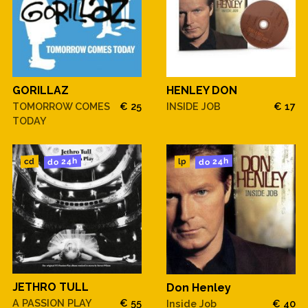
GORILLAZ
HENLEY DON
TOMORROW COMES
€ 25
INSIDE JOB
€ 17
TODAY
do 24h
do 24h
cd
lp
JETHRO TULL
Don Henley
A PASSION PLAY
€ 55
Inside Job
€ 40