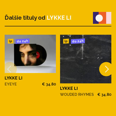
Ďalšie tituly od
LYKKE LI
do 24h
do 24h
lp
lp
LYKKE LI
EYEYE
€ 34,80
LYKKE LI
WOUDED RHYMES
€ 34,80