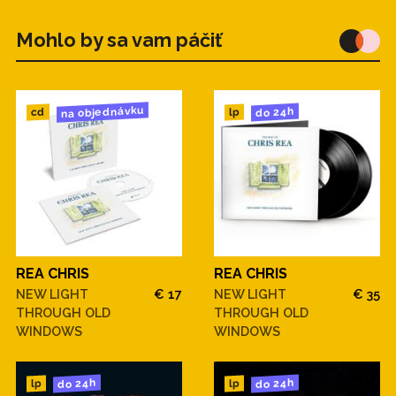
Mohlo by sa vam páčiť
na objednávku
do 24h
cd
lp
REA CHRIS
REA CHRIS
NEW LIGHT
€ 17
NEW LIGHT
€ 35
THROUGH OLD
THROUGH OLD
WINDOWS
WINDOWS
do 24h
do 24h
lp
lp