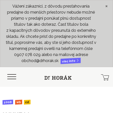
×
Vážení zákazníci, z dôvodu presťahovania
predajne do menších priestorov nebude možné
priamo v predajni ponúkať plnú dostupnosť
titulov tak ako doteraz. Časť titulov bola
z kapacitných dôvodov presunutá do externého
skladu. Ak chcete prísť do predajne po konkrétny
titul, poprosíme vás, aby ste si jeho dostupnosť v
kamennej predajni overili na telefónnom čísle
0907 078 029 alebo na mailovej adrese
obchod@drhorak.sk
viac info
2008
wb
cd