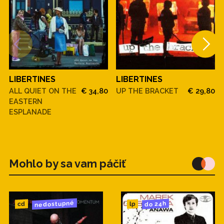
LIBERTINES
LIBERTINES
ALL QUIET ON THE
€ 34,80
UP THE BRACKET
€ 29,80
EASTERN
ESPLANADE
Mohlo by sa vam páčiť
nedostupné
do 24h
cd
lp