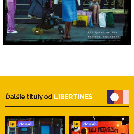
Ďalšie tituly od
LIBERTINES
do 24h
do 24h
lp
lp