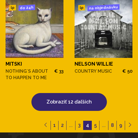
na objednávku
do 24h
lp
lp
MITSKI
NELSON WILLIE
NOTHING´S ABOUT
€ 33
COUNTRY MUSIC
€ 50
TO HAPPEN TO ME
Zobraziť 12 ďaľších
1
2
...
3
4
5
...
8
9