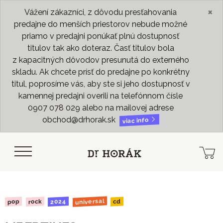
×
Vážení zákazníci, z dôvodu presťahovania
predajne do menších priestorov nebude možné
priamo v predajni ponúkať plnú dostupnosť
titulov tak ako doteraz. Časť titulov bola
z kapacitných dôvodov presunutá do externého
skladu. Ak chcete prísť do predajne po konkrétny
titul, poprosíme vás, aby ste si jeho dostupnosť v
kamennej predajni overili na telefónnom čísle
0907 078 029 alebo na mailovej adrese
obchod@drhorak.sk
viac info
universal
2024
rock
pop
cd