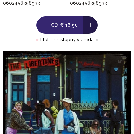
0602458358933
0602458358933
+
CD
€ 16,90
●
titul je dostupný v predajni