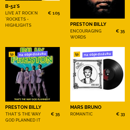
B-52´S
LIVE AT ROCK´N
€ 105
´ROCKETS -
PRESTON BILLY
HIGHLIGHTS
ENCOURAGING
€ 35
WORDS
na objednávku
na objednávku
lp
lp
PRESTON BILLY
MARS BRUNO
THAT´S THE WAY
€ 35
ROMANTIC
€ 33
GOD PLANNED IT