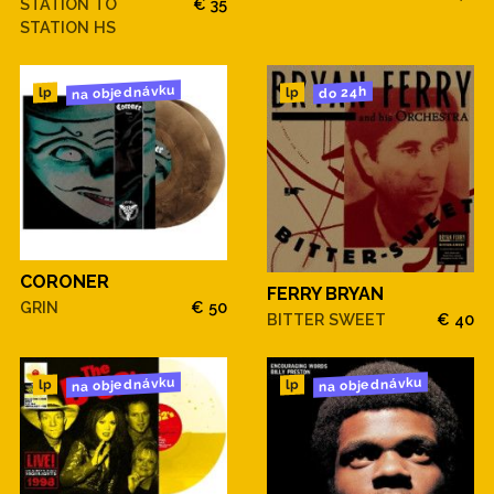
STATION TO
€ 35
STATION HS
na objednávku
do 24h
lp
lp
CORONER
FERRY BRYAN
GRIN
€ 50
BITTER SWEET
€ 40
na objednávku
na objednávku
lp
lp