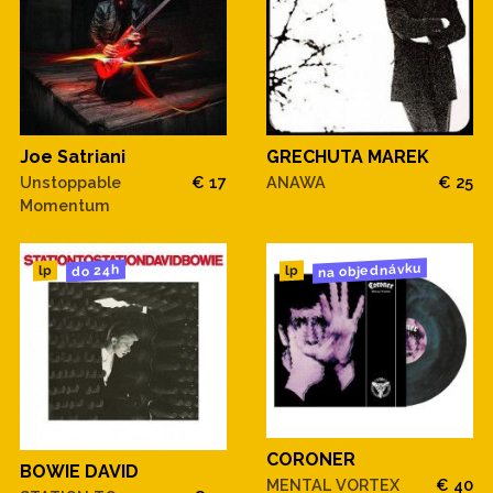
Joe Satriani
GRECHUTA MAREK
Unstoppable
€ 17
ANAWA
€ 25
Momentum
na objednávku
do 24h
lp
lp
CORONER
BOWIE DAVID
MENTAL VORTEX
€ 40