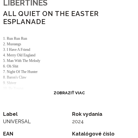
LIBERTINES
ALL QUIET ON THE EASTER
ESPLANADE
1. Run Run Run
2. Mustangs
3. I Have A Friend
4. Merry Old England
5. Man With The Melody
6. Oh Shit
7. Night Of The Hunter
8. Baron's Claw
9. Shiver
10. Be Young
ZOBRAZIŤ VIAC
11. Songs They Never Play On The Radio
Label
Rok vydania
UNIVERSAL
2024
EAN
Katalógové číslo