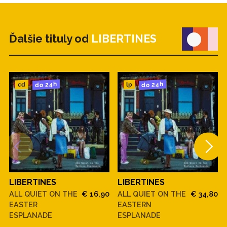
Ďalšie tituly od
LIBERTINES
do 24h
do 24h
cd
lp
LIBERTINES
LIBERTINES
ALL QUIET ON THE
€ 16,90
ALL QUIET ON THE
€ 34,80
EASTER
EASTERN
ESPLANADE
ESPLANADE