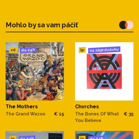
Mohlo by sa vam páčiť
na objednávku
do 24h
cd
lp
The Mothers
Chvrches
The Grand Wazoo
€ 15
The Bones Of What
€ 35
You Believe
do 24h
do 24h
lp
lp