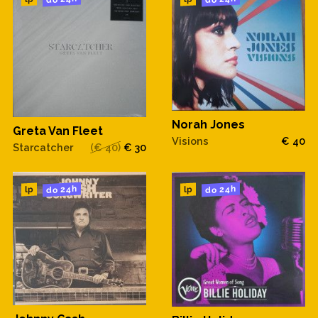
Norah Jones
Greta Van Fleet
Visions
€ 40
Starcatcher
(€ 40)
€ 30
do 24h
do 24h
lp
lp