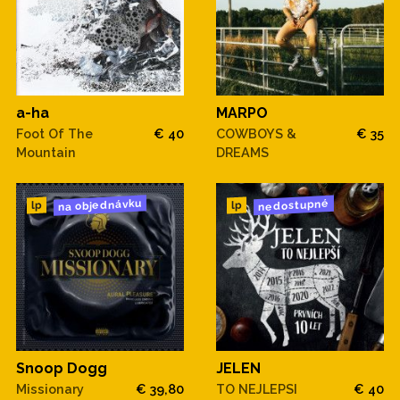
a-ha
MARPO
Foot Of The
€ 40
COWBOYS &
€ 35
Mountain
DREAMS
na objednávku
nedostupné
lp
lp
Snoop Dogg
JELEN
Missionary
€ 39,80
TO NEJLEPSI
€ 40