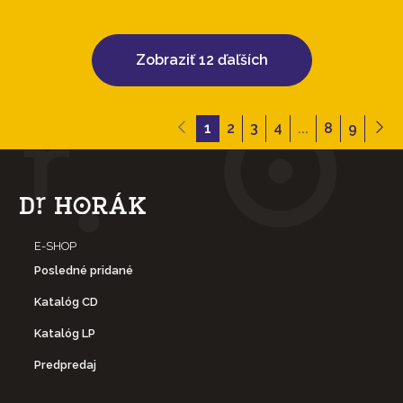
Zobraziť 12 ďaľších
1
2
3
4
...
8
9
E-SHOP
Posledné pridané
Katalóg CD
Katalóg LP
Predpredaj