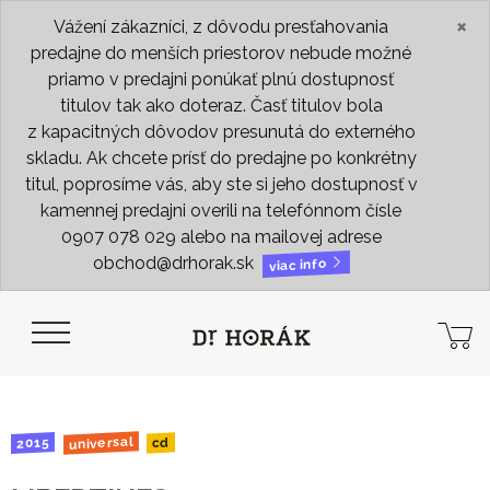
×
Vážení zákazníci, z dôvodu presťahovania
predajne do menších priestorov nebude možné
priamo v predajni ponúkať plnú dostupnosť
titulov tak ako doteraz. Časť titulov bola
z kapacitných dôvodov presunutá do externého
skladu. Ak chcete prísť do predajne po konkrétny
titul, poprosíme vás, aby ste si jeho dostupnosť v
kamennej predajni overili na telefónnom čísle
0907 078 029 alebo na mailovej adrese
obchod@drhorak.sk
viac info
universal
2015
cd