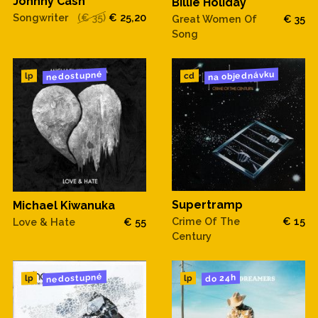
Johnny Cash
Billie Holiday
Songwriter
(€ 35)
€ 25,20
Great Women Of
€ 35
Song
na objednávku
nedostupné
cd
lp
Supertramp
Michael Kiwanuka
Crime Of The
€ 15
Love & Hate
€ 55
Century
nedostupné
do 24h
lp
lp