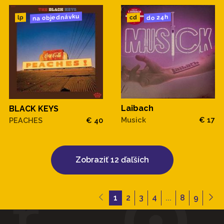
na objednávku
do 24h
cd
lp
Laibach
BLACK KEYS
Musick
€ 17
PEACHES
€ 40
Zobraziť 12 ďaľších
1
2
3
4
...
8
9