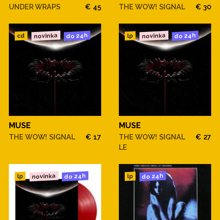
UNDER WRAPS
€ 45
THE WOW! SIGNAL
€ 30
novinka
novinka
do 24h
do 24h
cd
lp
MUSE
MUSE
THE WOW! SIGNAL
€ 17
THE WOW! SIGNAL
€ 27
LE
novinka
do 24h
do 24h
lp
lp