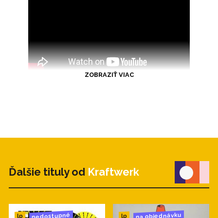
ZOBRAZIŤ VIAC
Ďalšie tituly od
Kraftwerk
na objednávku
nedostupné
lp
lp