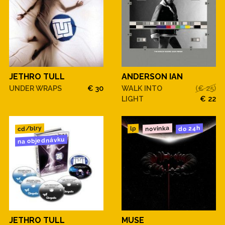
JETHRO TULL
ANDERSON IAN
UNDER WRAPS
€ 30
WALK INTO
(€ 25)
LIGHT
€ 22
novinka
cd/blry
do 24h
lp
na objednávku
JETHRO TULL
MUSE