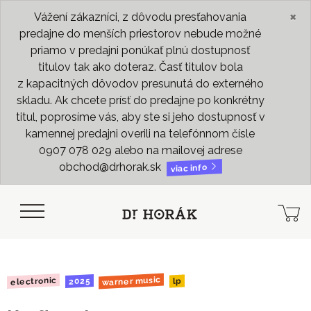
×
Vážení zákazníci, z dôvodu presťahovania
predajne do menších priestorov nebude možné
priamo v predajni ponúkať plnú dostupnosť
titulov tak ako doteraz. Časť titulov bola
z kapacitných dôvodov presunutá do externého
skladu. Ak chcete prísť do predajne po konkrétny
titul, poprosíme vás, aby ste si jeho dostupnosť v
kamennej predajni overili na telefónnom čísle
0907 078 029 alebo na mailovej adrese
obchod@drhorak.sk
viac info
warner music
electronic
2025
lp