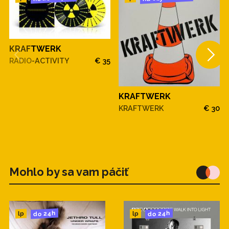
KRAFTWERK
RADIO-ACTIVITY
€ 35
KRAFTWERK
KRAFTWERK
€ 30
Mohlo by sa vam páčiť
do 24h
do 24h
lp
lp