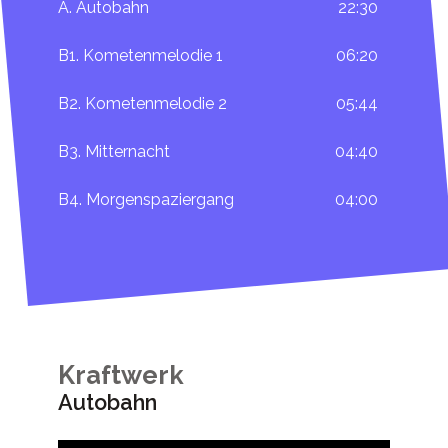
A. Autobahn
22:30
B1. Kometenmelodie 1
06:20
B2. Kometenmelodie 2
05:44
B3. Mitternacht
04:40
B4. Morgenspaziergang
04:00
Kraftwerk
Autobahn