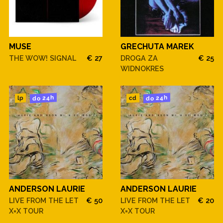
MUSE
GRECHUTA MAREK
THE WOW! SIGNAL
€ 27
DROGA ZA
€ 25
WIDNOKRES
do 24h
do 24h
cd
lp
ANDERSON LAURIE
ANDERSON LAURIE
LIVE FROM THE LET
€ 50
LIVE FROM THE LET
€ 20
X=X TOUR
X=X TOUR