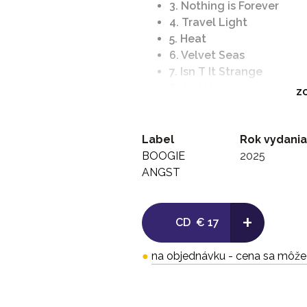
3. Nothing is Forever
4. Travel Light
5. Heat
6. Velvet Seas
7. Isn T It Strange
8. All I Need
ZO
9. Come What May
10. Morning Reverie
11. Real Love
Label
Rok vydania
12. Ear To the Ground
BOOGIE
2025
13. Open the Blinds
ANGST
+
CD
€ 17
●
na objednávku - cena sa môže l