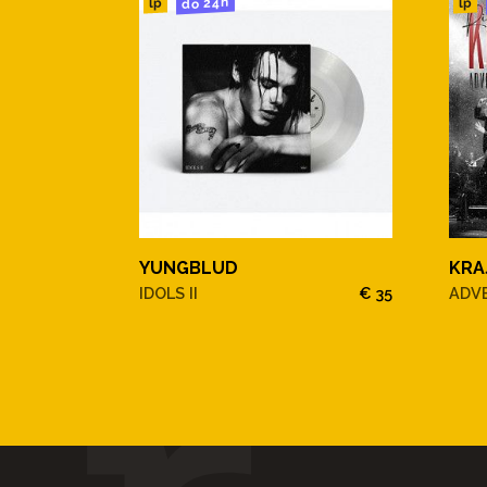
do 24h
lp
lp
YUNGBLUD
KRA
IDOLS II
€ 35
ADV