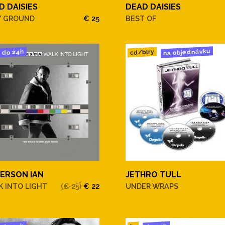
D DAISIES
DEAD DAISIES
Y GROUND
€ 25
BEST OF
na objednávku
cd/blry
do 24h
ERSON IAN
JETHRO TULL
 INTO LIGHT
(€ 25)
€ 22
UNDER WRAPS