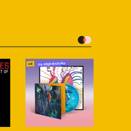
na objednávku
cd