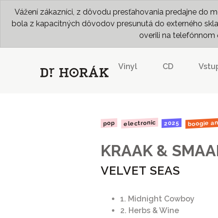
Vážení zákazníci, z dôvodu presťahovania predajne do me
bola z kapacitných dôvodov presunutá do externého skladu
overili na telefónno
Vinyl
CD
Vstu
boogie a
electronic
2025
pop
KRAAK & SMAA
VELVET SEAS
1. Midnight Cowboy
2. Herbs & Wine