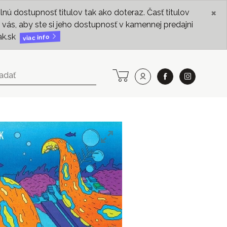
×
ú dostupnosť titulov tak ako doteraz. Časť titulov
vás, aby ste si jeho dostupnosť v kamennej predajni
ak.sk
viac info