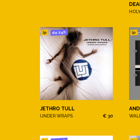
DEA
HOL
do 24h
lp
lp
JETHRO TULL
AND
UNDER WRAPS
€ 30
WALK