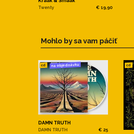
Kraak & Smaak
Twenty
€ 19,90
Mohlo by sa vam páčiť
na objednávku
cd
cd
DAMN TRUTH
DAMN TRUTH
€ 25