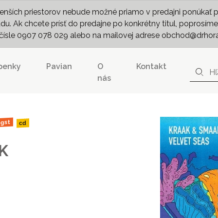
nších priestorov nebude možné priamo v predajni ponúkať pln
. Ak chcete prísť do predajne po konkrétny titul, poprosíme 
m čísle 0907 078 029 alebo na mailovej adrese obchod@drhor
penky
Pavian
O
Kontakt
nás
ngst
cd
K