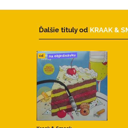
Ďalšie tituly od
KRAAK & S
na objednávku
cd