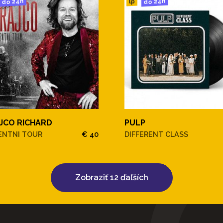
do 24h
do 24h
lp
JCO RICHARD
PULP
ENTNI TOUR
€ 40
DIFFERENT CLASS
Zobraziť 12 ďaľších