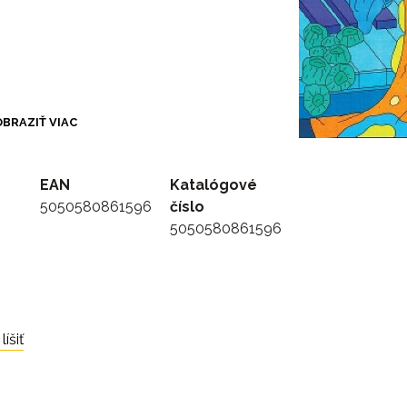
BRAZIŤ VIAC
EAN
Katalógové
5050580861596
číslo
5050580861596
íšiť