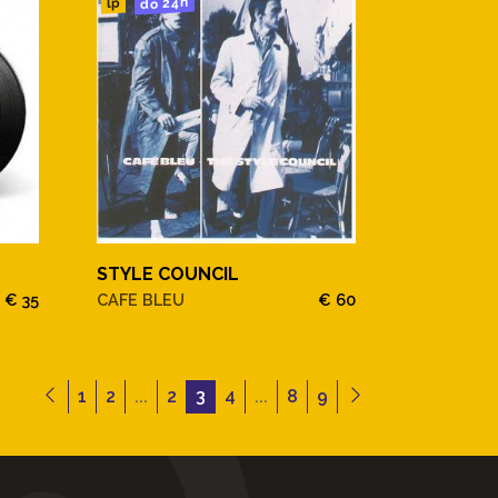
do 24h
lp
STYLE COUNCIL
€ 35
CAFE BLEU
€ 60
1
2
...
2
3
4
...
8
9