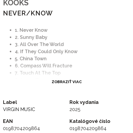
KOOKS
NEVER/KNOW
1. Never Know
2. Sunny Baby
3. All Over The World
4. If They Could Only Know
5. China Town
6. Compass Will Fracture
7. Touch At The Top
8. Arrow Through Me
ZOBRAZIŤ VIAC
9. Echo Chamber
10. Let You Go
11. Talk About It
Label
Rok vydania
VIRGIN MUSIC
2025
EAN
Katalógové číslo
0198704209864
0198704209864