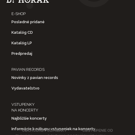
E-SHOP
Posledné pridané
Katalóg CD
Katalóg LP
Predpredaj
PAVIAN RECORDS
Novinky z pavian records
Vydavateľstvo
VSTUPENKY
NA KONCERTY
Najbližšie koncerty
Informácie k nákupu vstupeniek na koncerty
OBCHODNÉ PODMIENKY
ODSTÚPENIE OD