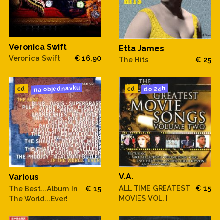
Veronica Swift
Etta James
Veronica Swift
€ 16,90
The Hits
€ 25
na objednávku
do 24h
cd
cd
V.A.
Various
ALL TIME GREATEST
€ 15
The Best...Album In
€ 15
MOVIES VOL.II
The World...Ever!