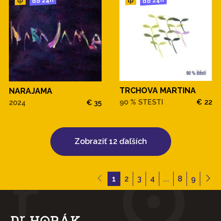
do 24h
do 24h
lp
lp
TRCHOVA MARTINA
NARAJAMA
90 % STESTI
€ 22
2024
€ 35
Zobraziť 12 ďaľších
1
2
3
4
...
8
9