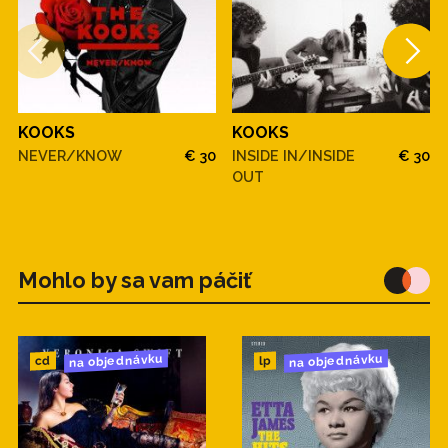
KOOKS
KOOKS
NEVER/KNOW
€ 30
INSIDE IN/INSIDE
€ 30
OUT
Mohlo by sa vam páčiť
na objednávku
na objednávku
cd
lp