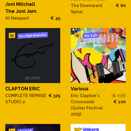
Joni Mitchell
The Downward
€ 60
The Joni Jam
Spiral
At Newport
€ 45
na objednávku
do 24h
lp
lp
CLAPTON ERIC
Various
COMPLETE REPRISE
€ 329
Eric Clapton's
(€ 125)
STUDIO 2
Crossroads
€ 100
(Guitar Festival
2023)