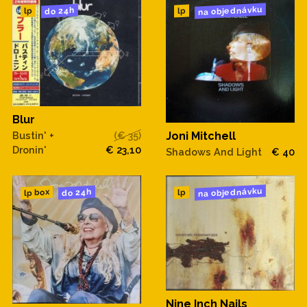
na objednávku
do 24h
lp
lp
Blur
Bustin' +
(€ 35)
Joni Mitchell
Dronin'
€ 23,10
Shadows And Light
€ 40
na objednávku
do 24h
lp box
lp
Nine Inch Nails