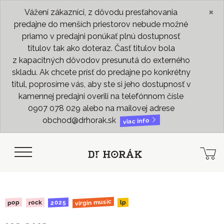
×
Vážení zákazníci, z dôvodu presťahovania
predajne do menších priestorov nebude možné
priamo v predajni ponúkať plnú dostupnosť
titulov tak ako doteraz. Časť titulov bola
z kapacitných dôvodov presunutá do externého
skladu. Ak chcete prísť do predajne po konkrétny
titul, poprosíme vás, aby ste si jeho dostupnosť v
kamennej predajni overili na telefónnom čísle
0907 078 029 alebo na mailovej adrese
obchod@drhorak.sk
viac info
virgin music
2025
rock
pop
lp