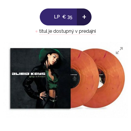
3. Never Felt This Way – Interlude
+
4. Butterflyz
LP
€ 35
5. Why Do I Feel So Said
6. Caged Bird
●
titul je dostupný v predajni
7. Lovin U
8. Foolish Heart
9. Crazy (Mi Corazon)