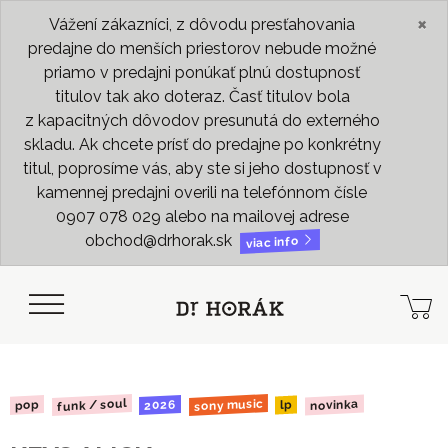
×
Vážení zákazníci, z dôvodu presťahovania
predajne do menších priestorov nebude možné
priamo v predajni ponúkať plnú dostupnosť
titulov tak ako doteraz. Časť titulov bola
z kapacitných dôvodov presunutá do externého
skladu. Ak chcete prísť do predajne po konkrétny
titul, poprosíme vás, aby ste si jeho dostupnosť v
kamennej predajni overili na telefónnom čísle
0907 078 029 alebo na mailovej adrese
obchod@drhorak.sk
viac info
funk / soul
sony music
novinka
2026
pop
lp