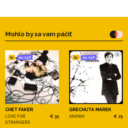
Mohlo by sa vam páčiť
do 24h
do 24h
lp
lp
CHET FAKER
GRECHUTA MAREK
LOVE FOR
€ 35
ANAWA
€ 25
STRANGERS