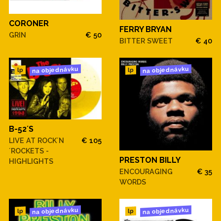
CORONER
FERRY BRYAN
GRIN
€ 50
BITTER SWEET
€ 40
na objednávku
na objednávku
lp
lp
B-52´S
LIVE AT ROCK´N
€ 105
´ROCKETS -
PRESTON BILLY
HIGHLIGHTS
ENCOURAGING
€ 35
WORDS
na objednávku
na objednávku
lp
lp