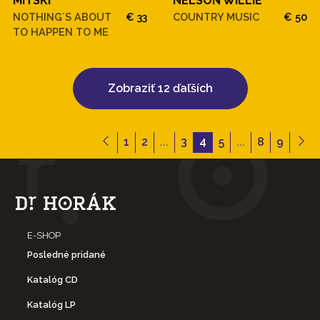
MITSKI
NELSON WILLIE
NOTHING´S ABOUT
€ 33
COUNTRY MUSIC
€ 50
TO HAPPEN TO ME
Zobraziť 12 ďaľších
1
2
...
3
4
5
...
8
9
E-SHOP
Posledné pridané
Katalóg CD
Katalóg LP