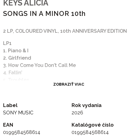
KEYS ALICIA
SONGS IN A MINOR 10th
2 LP, COLOURED VINYL, 10th ANNIVERSARY EDITION
LP1
1. Piano & I
2. Girlfriend
3. How Come You Don’t Call Me
4. Fallin’
5. Troubles
ZOBRAZIŤ VIAC
6. Rock wit U
7. A Woman’s Worth
8. Jane Doe
Label
Rok vydania
9. Goodbye
SONY MUSIC
2026
LP2
EAN
Katalógové číslo
1. The Life
0199584568614
0199584568614
2. Mr. Man