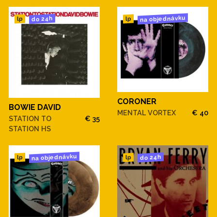
na objednávku
do 24h
lp
lp
CORONER
BOWIE DAVID
MENTAL VORTEX
€ 40
STATION TO
€ 35
STATION HS
na objednávku
do 24h
lp
lp