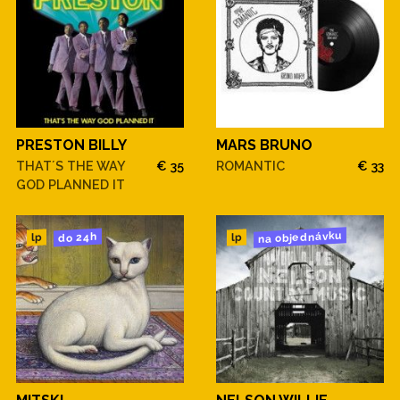
PRESTON BILLY
MARS BRUNO
THAT´S THE WAY
€ 35
ROMANTIC
€ 33
GOD PLANNED IT
na objednávku
do 24h
lp
lp