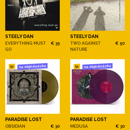
STEELY DAN
STEELY DAN
EVERYTHING MUST
€ 35
TWO AGAINST
€ 50
GO
NATURE
na objednávku
na objednávku
lp
lp
PARADISE LOST
PARADISE LOST
OBSIDIAN
€ 30
MEDUSA
€ 30