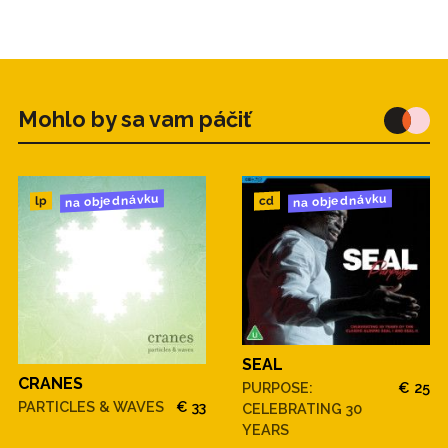
Mohlo by sa vam páčiť
na objednávku
na objednávku
cd
lp
SEAL
CRANES
PURPOSE:
€ 25
PARTICLES & WAVES
€ 33
CELEBRATING 30
YEARS