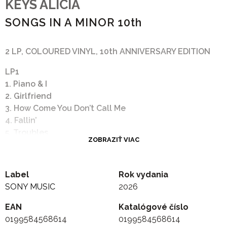
KEYS ALICIA
SONGS IN A MINOR 10th
2 LP, COLOURED VINYL, 10th ANNIVERSARY EDITION
LP1
1. Piano & I
2. Girlfriend
3. How Come You Don’t Call Me
4. Fallin’
5. Troubles
ZOBRAZIŤ VIAC
6. Rock wit U
7. A Woman’s Worth
8. Jane Doe
Label
Rok vydania
9. Goodbye
SONY MUSIC
2026
LP2
EAN
Katalógové číslo
1. The Life
0199584568614
0199584568614
2. Mr. Man