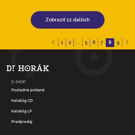
Zobraziť 12 ďaľších
1
2
...
5
6
7
8
9
E-SHOP
Posledné pridané
Katalóg CD
Katalóg LP
Predpredaj