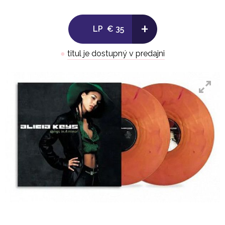
3. Never Felt This Way – Interlude
+
4. Butterflyz
LP
€ 35
5. Why Do I Feel So Said
6. Caged Bird
●
titul je dostupný v predajni
7. Lovin U
8. Foolish Heart
9. Crazy (Mi Corazon)