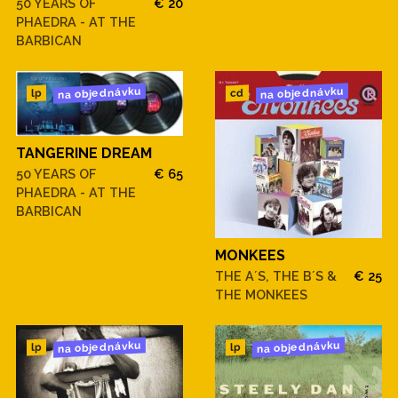
50 YEARS OF
€ 20
PHAEDRA - AT THE
BARBICAN
na objednávku
na objednávku
cd
lp
TANGERINE DREAM
50 YEARS OF
€ 65
PHAEDRA - AT THE
BARBICAN
MONKEES
THE A´S, THE B´S &
€ 25
THE MONKEES
na objednávku
na objednávku
lp
lp