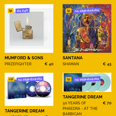
na objednávku
do 24h
lp
lp
MUMFORD & SONS
SANTANA
PRIZEFIGHTER
€ 40
SHAMAN
€ 45
na objednávku
na objednávku
cd
lp
TANGERINE DREAM
50 YEARS OF
€ 70
PHAEDRA - AT THE
TANGERINE DREAM
BARBICAN