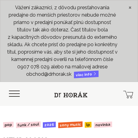
×
Vážení zákazníci, z dôvodu presťahovania
predajne do menších priestorov nebude možné
priamo v predajni ponúkať plnú dostupnosť
titulov tak ako doteraz. Časť titulov bola
z kapacitných dôvodov presunutá do externého
skladu. Ak chcete prísť do predajne po konkrétny
titul, poprosíme vás, aby ste si jeho dostupnosť v
kamennej predajni overili na telefónnom čísle
0907 078 029 alebo na mailovej adrese
obchod@drhorak.sk
viac info
funk / soul
sony music
novinka
2026
pop
lp