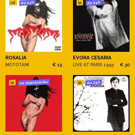
do 24h
do 24h
cd
lp
ROSALIA
EVORA CESARIA
MOTOTAMI
€ 15
LIVE AT PARIS 1993
€ 30
na objednávku
do 24h
lp
lp