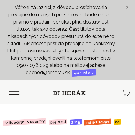
×
Vážení zákazníci, z dôvodu presťahovania
predajne do menších priestorov nebude možné
priamo v predajni ponúkať plnú dostupnosť
titulov tak ako doteraz. Časť titulov bola
z kapacitných dôvodov presunutá do externého
skladu. Ak chcete prísť do predajne po konkrétny
titul, poprosíme vás, aby ste si jeho dostupnosť v
kamennej predajni overili na telefónnom čísle
0907 078 029 alebo na mailovej adrese
obchod@drhorak.sk
viac info
folk, world, & country
indies scope
pre deti
2015
cd