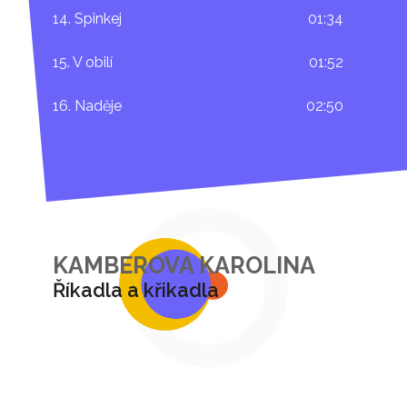
14. Spinkej
01:34
15. V obilí
01:52
16. Naděje
02:50
KAMBEROVA KAROLINA
Říkadla a křikadla