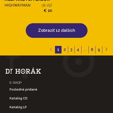
HIGHWAYMAN
(€ 25)
€ 20
Zobraziť 12 ďaľších
1
2
3
4
...
8
9
E-SHOP
Posledné pridané
Katalóg CD
Katalóg LP