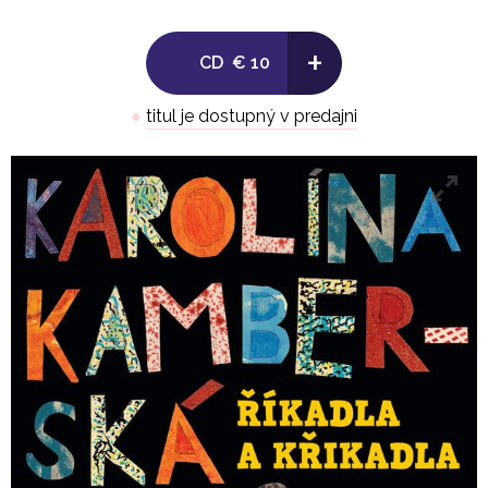
Novinka Karolíny Kamberské svojí hravostí určitě
+
CD
€ 10
uspokojí jak děti tak i dříve narozené, kteří se nebojí
popustit uzdu fantazii. Inspiraci písničkářka našla při
●
titul je dostupný v predajni
pozorování svého třetího dítěte, syna Matouše.
Oslovila ji přirozenost, s jakou dnešní malé děti
zahrnují do svého pohádkově-fantazijního světa
moderní prvky. A tak se v písničkách vyskytují
ježibaby i mobily, skřítkové i pračky, pejskové i
letenky.
„Naše generace jako by se pořád bála, jestli
jsme už nezašli moc daleko za ztracený ráj našich
předků. Baví mě sledovat, jak ta nová už tímhle
strachem není zatížená a přesto žije veselý,
spokojený život.“
Z dětských písniček Karolíny Kamberské se
neztratila ironie a provokativnost, kterou znají
posluchači jejích písní pro dospělé. Na desce
najdete rozjívené divoké písně, i něžnou ukolébavku