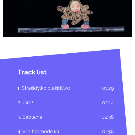
či oslavu jara.
Koncept „rodinné desky“ je poznat i ze sestavy
spolupracovníků, kterou Kamberská s nadsázkou
označuje za „rodinný podnik“. Obal namalovala
malířka
Tereza Říčanová
ve spolupráci se svou
dcerkou
Johankou Říčanovou
, grafickou podobu mu
dal autor ceněných knížek pro děti
Petr Šmalec
.
Odvázané sbory zpívá „dívčí punkový sbor“ Čilé
Track list
papričky, který tvoří Karolínina dcera
Sára
Kamberská
spolu s
Rozálií a Kateřinou Ponocným
i
1. Strašidýlko plašidýlko
01:29
– dcerami multiinstrumentalisty
Honzy Ponocného
,
v jehož studiu deska vznikla. Právě Ponocný nahrál
2. Jaro!
02:14
většinu kytar a baskytar, s perkusemi se přidal další
dlouholetý spolupracovník Kamberské
David
3. Babucha
02:38
Landštof
.
4. Víla topmodelka
01:58