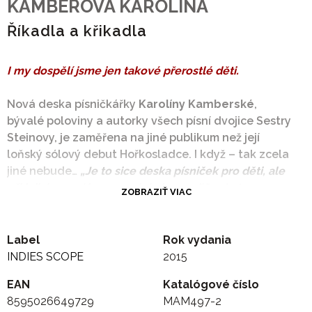
KAMBEROVA KAROLINA
Říkadla a křikadla
I my dospělí jsme jen takové přerostlé děti.
Nová deska písničkářky
Karolíny Kamberské
,
bývalé poloviny a autorky všech písní dvojice Sestry
Steinovy, je zaměřena na jiné publikum než její
loňský sólový debut Hořkosladce. I když – tak zcela
jiné nebude…
„Je to sice deska písniček pro děti, ale
při jejich psaní jsem myslela i na rodiče. Je tam
ZOBRAZIŤ VIAC
spousta vtípků určených jen pro ně, protože tuším že
si budou muset desku mnohokrát vyslechnout. Děti
přece milují reprízy až do omrzení.“
Album se jmenuje
Label
Rok vydania
Říkadla a křikadla a je neučesané stejně jako jeho
INDIES SCOPE
2015
adresáti. Patnáct písní a jeden bonus obsahuje
EAN
Katalógové číslo
především velkou dávku vtipné dětské poezie,
8595026649729
MAM497-2
kterou podtrhuje souznění tří zkušených muzikantů.