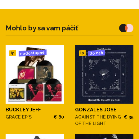
Mohlo by sa vam páčiť
nedostupné
do 24h
lp
lp
BUCKLEY JEFF
GONZALES JOSE
GRACE EP´S
€ 80
AGAINST THE DYING
€ 35
OF THE LIGHT