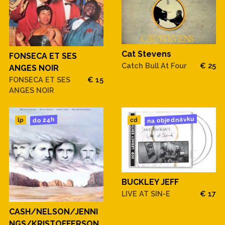
Cat Stevens
FONSECA ET SES
Catch Bull At Four
€ 25
ANGES NOIR
FONSECA ET SES
€ 15
ANGES NOIR
na objednávku
do 24h
cd
lp
BUCKLEY JEFF
LIVE AT SIN-E
€ 17
CASH/NELSON/JENNI
NGS/KRISTOFFERSON