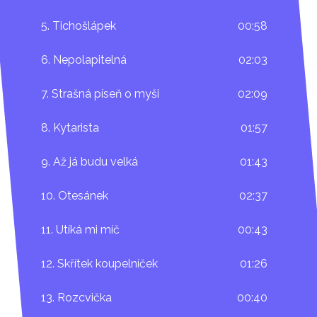
Křty CD:
5. Tichošlápek
00:58
25. září – Praha, Kemp Džbán – Kašpárkohraní –
6. Nepolapitelná
02:03
narozeniny Říkadel a křikadel
12. listopadu - Praha, Kaštan, křest Říkadel a
7. Strašná píseň o myši
02:09
křikadel, 15.00
8. Kytarista
01:57
9. Až já budu velká
01:43
10. Otesánek
02:37
11. Utíká mi míč
00:43
12. Skřítek koupelníček
01:26
13. Rozcvička
00:40