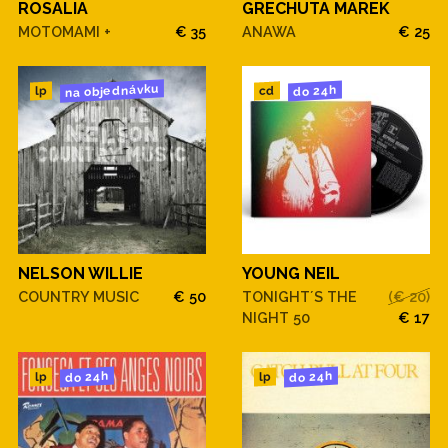
ROSALIA
GRECHUTA MAREK
MOTOMAMI +
€ 35
ANAWA
€ 25
na objednávku
do 24h
cd
lp
NELSON WILLIE
YOUNG NEIL
COUNTRY MUSIC
€ 50
TONIGHT´S THE
(€ 20)
NIGHT 50
€ 17
do 24h
do 24h
lp
lp