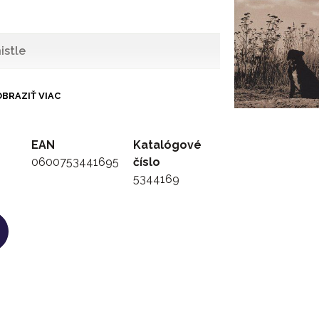
istle
BRAZIŤ VIAC
EAN
Katalógové
0600753441695
číslo
5344169
 The Introduction To Cowboy's Prayer)