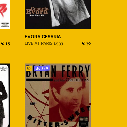
EVORA CESARIA
€ 15
LIVE AT PARIS 1993
€ 30
do 24h
lp