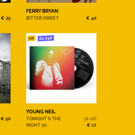
FERRY BRYAN
€ 25
BITTER SWEET
€ 40
do 24h
cd
YOUNG NEIL
€ 50
TONIGHT´S THE
(€ 20)
NIGHT 50
€ 17