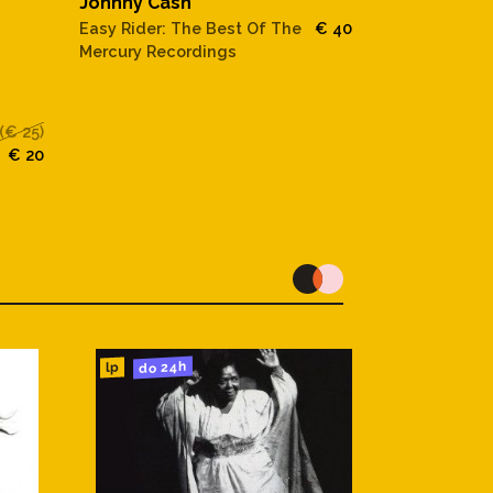
Johnny Cash
Easy Rider: 
Easy Rider: The Best Of The
€ 40
Mercury Reco
Mercury Recordings
(€ 25)
€ 20
do 24h
lp