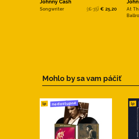
Johnny Cash
John
Songwriter
(€ 35)
€ 25,20
At Th
Ballr
Mohlo by sa vam páčiť
nedostupné
lp
lp