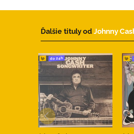
1. Bird On A Wire
2. Tennessee Stud
Ďalšie tituly od
Johnny Cas
3. Down There By The Train
4. Redemption
do 24h
lp
lp
5. Like A Soldier
6. The Man Who Couldn't Cry