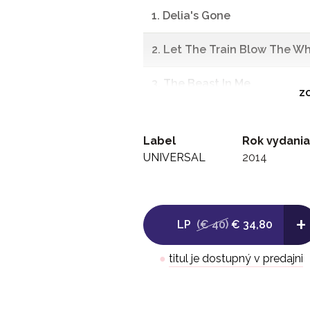
1. Delia's Gone
2. Let The Train Blow The Wh
3. The Beast In Me
ZO
4. Drive On
Label
Rok vydania
5. Why Me Lord
UNIVERSAL
2014
6. Thirteen
+
7. Oh, Bury Me Not (Includes
LP
(€ 40)
€ 34,80
-
●
titul je dostupný v predajni
Side B: