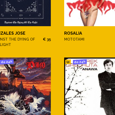
ZALES JOSE
ROSALIA
NST THE DYING OF
€ 35
MOTOTAMI
LIGHT
do 24h
do 24h
lp