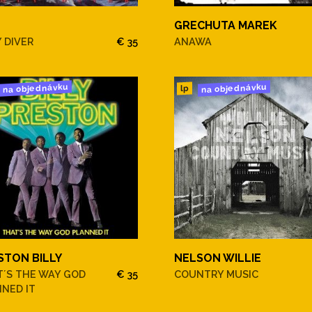
GRECHUTA MAREK
 DIVER
€ 35
ANAWA
na objednávku
na objednávku
lp
STON BILLY
NELSON WILLIE
T´S THE WAY GOD
€ 35
COUNTRY MUSIC
NED IT