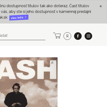
×
ú dostupnosť titulov tak ako doteraz. Časť titulov
vás, aby ste si jeho dostupnosť v kamennej predajni
ak.sk
viac info