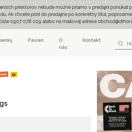
nších priestorov nebude možné priamo v predajni ponúkať pln
. Ak chcete prísť do predajne po konkrétny titul, poprosíme 
m čísle 0907 078 029 alebo na mailovej adrese obchod@drhor
penky
Pavian
O
Kontakt
nás
rsal
lp
gs