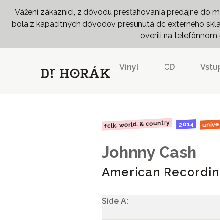
Vážení zákazníci, z dôvodu presťahovania predajne do me
bola z kapacitných dôvodov presunutá do externého skladu
overili na telefónno
Vinyl
CD
Vstu
folk, world, & country
unive
2014
Johnny Cash
American Recordin
Side A: