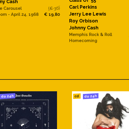
Class Of '55
ny Cash
Carl Perkins
e Carousel
(€ 30)
Jerry Lee Lewis
oom - April 24, 1968
€ 19,80
Roy Orbison
Johnny Cash
Memphis Rock & Roll
Homecoming
do 24h
do 24h
cd