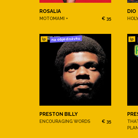
ROSALIA
DIO
MOTOMAMI +
€ 35
HOLY
na objednávku
lp
lp
PRESTON BILLY
PRE
ENCOURAGING WORDS
€ 35
THA
PLAN