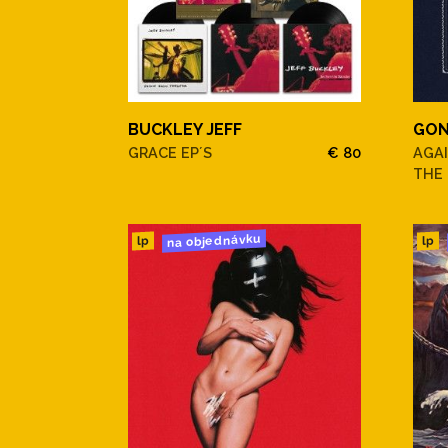
BUCKLEY JEFF
GON
GRACE EP´S
€ 80
AGAI
THE 
na objednávku
lp
lp