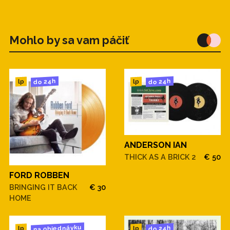
Mohlo by sa vam páčiť
do 24h
do 24h
lp
lp
ANDERSON IAN
THICK AS A BRICK 2
€ 50
FORD ROBBEN
BRINGING IT BACK
€ 30
HOME
na objednávku
do 24h
lp
lp