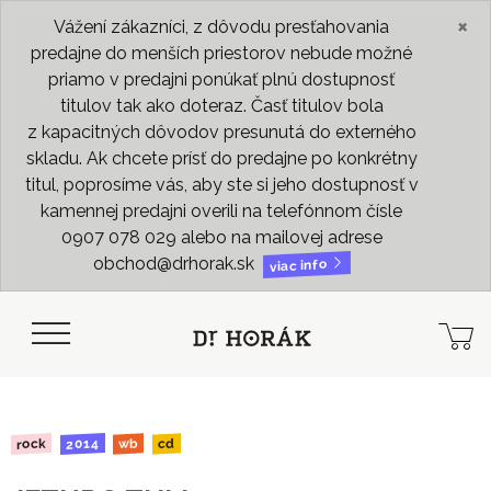
×
Vážení zákazníci, z dôvodu presťahovania
predajne do menších priestorov nebude možné
priamo v predajni ponúkať plnú dostupnosť
titulov tak ako doteraz. Časť titulov bola
z kapacitných dôvodov presunutá do externého
skladu. Ak chcete prísť do predajne po konkrétny
titul, poprosíme vás, aby ste si jeho dostupnosť v
kamennej predajni overili na telefónnom čísle
0907 078 029 alebo na mailovej adrese
obchod@drhorak.sk
viac info
2014
rock
wb
cd