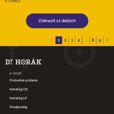
STORIES
Zobraziť 12 ďaľších
1
2
3
4
...
8
9
E-SHOP
Posledné pridané
Katalóg CD
Katalóg LP
Predpredaj