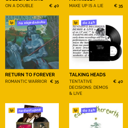
ON A DOUBLE
€ 40
MAKE UP IS A LIE
€ 35
na objednávku
do 24h
lp
lp
RETURN TO FOREVER
TALKING HEADS
ROMANTIC WARRIOR
€ 35
TENTATIVE
€ 40
DECISIONS: DEMOS
& LIVE
nedostupné
do 24h
lp
lp