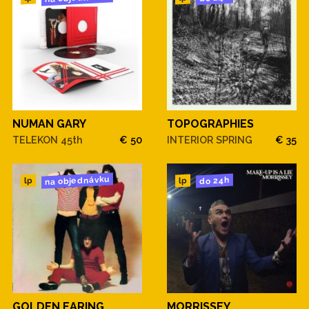
NUMAN GARY
TOPOGRAPHIES
TELEKON 45th
€ 50
INTERIOR SPRING
€ 35
na objednávku
do 24h
lp
lp
GOLDEN EARING
MORRISSEY