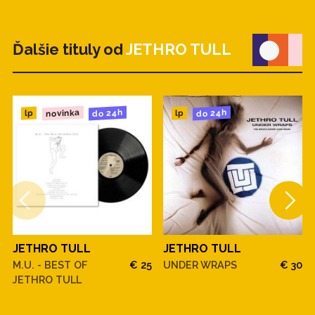
Ďalšie tituly od
JETHRO TULL
novinka
do 24h
do 24h
lp
lp
JETHRO TULL
JETHRO TULL
M.U. - BEST OF
€ 25
UNDER WRAPS
€ 30
JETHRO TULL