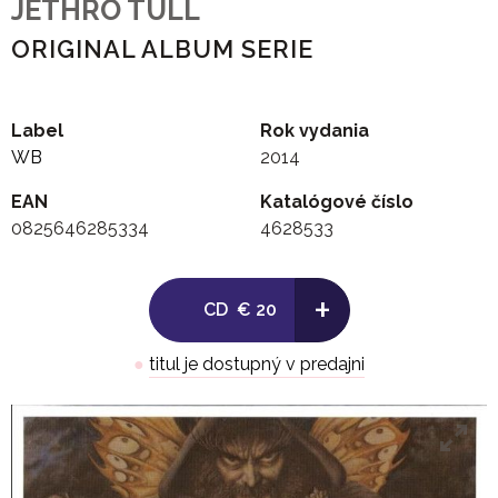
JETHRO TULL
ORIGINAL ALBUM SERIE
Label
Rok vydania
WB
2014
EAN
Katalógové číslo
0825646285334
4628533
+
CD
€ 20
●
titul je dostupný v predajni