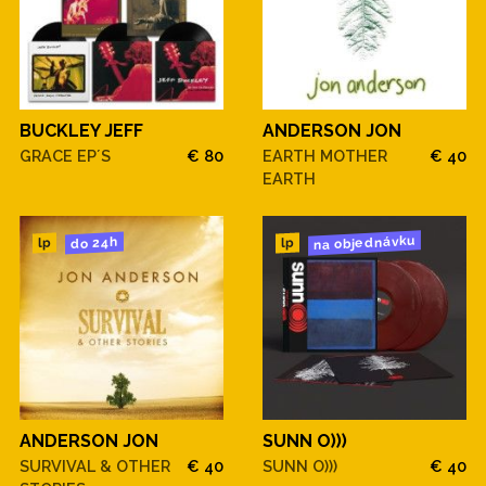
BUCKLEY JEFF
ANDERSON JON
GRACE EP´S
€ 80
EARTH MOTHER
€ 40
EARTH
na objednávku
do 24h
lp
lp
ANDERSON JON
SUNN O)))
SURVIVAL & OTHER
€ 40
SUNN O)))
€ 40