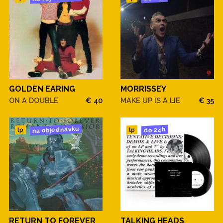
GOLDEN EARING
MORRISSEY
ON A DOUBLE
€ 40
MAKE UP IS A LIE
€ 35
na objednávku
do 24h
lp
lp
RETURN TO FOREVER
TALKING HEADS