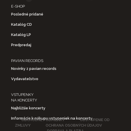
E-SHOP
Posledné pridané
Katalóg CD
Katalóg LP
Predpredaj
PAVIAN RECORDS
Novinky z pavian records
Vydavateľstvo
VSTUPENKY
NA KONCERTY
Najbližšie koncerty
Informácie k nákupu vstupeniek na koncerty
OBCHODNÉ PODMIENKY
ODSTÚPENIE OD
ZMLUVY
OCHRANA OSOBNÝCH ÚDAJOV
DOPRAVA A PLATBA