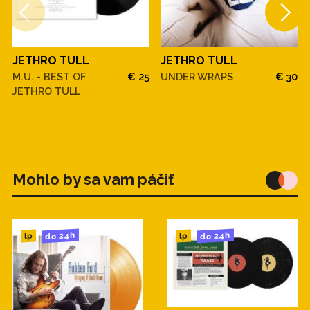
JETHRO TULL
JETHRO TULL
M.U. - BEST OF
€ 25
UNDER WRAPS
€ 30
JETHRO TULL
Mohlo by sa vam páčiť
do 24h
do 24h
lp
lp