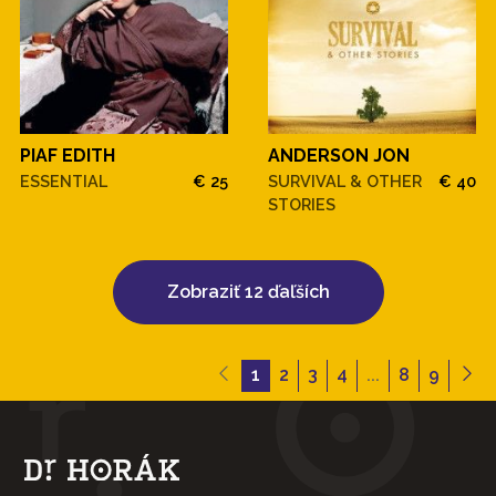
PIAF EDITH
ANDERSON JON
ESSENTIAL
€ 25
SURVIVAL & OTHER
€ 40
STORIES
Zobraziť 12 ďaľších
1
2
3
4
...
8
9