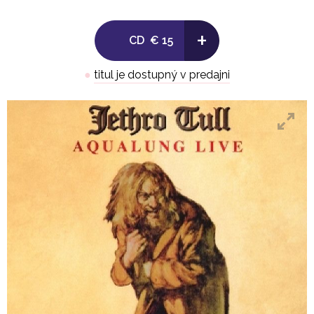
+
CD
€ 15
●
titul je dostupný v predajni