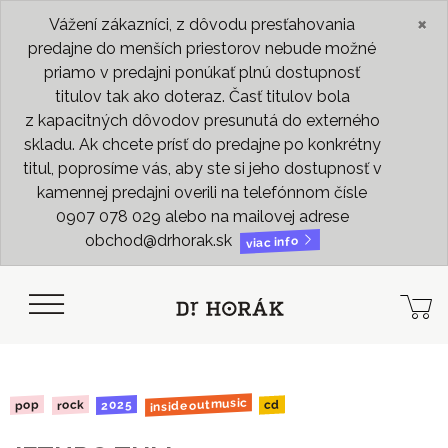
×
Vážení zákazníci, z dôvodu presťahovania
predajne do menších priestorov nebude možné
priamo v predajni ponúkať plnú dostupnosť
titulov tak ako doteraz. Časť titulov bola
z kapacitných dôvodov presunutá do externého
skladu. Ak chcete prísť do predajne po konkrétny
titul, poprosíme vás, aby ste si jeho dostupnosť v
kamennej predajni overili na telefónnom čísle
0907 078 029 alebo na mailovej adrese
obchod@drhorak.sk
viac info
insideoutmusic
2025
rock
pop
cd