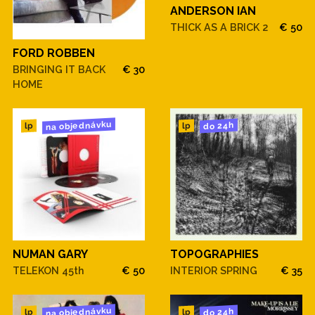
ANDERSON IAN
THICK AS A BRICK 2
€ 50
FORD ROBBEN
BRINGING IT BACK
€ 30
HOME
na objednávku
do 24h
lp
lp
NUMAN GARY
TOPOGRAPHIES
TELEKON 45th
€ 50
INTERIOR SPRING
€ 35
na objednávku
do 24h
lp
lp