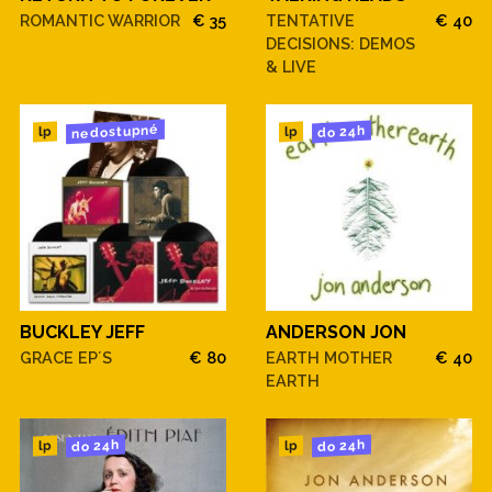
ROMANTIC WARRIOR
€ 35
TENTATIVE
€ 40
DECISIONS: DEMOS
& LIVE
nedostupné
do 24h
lp
lp
BUCKLEY JEFF
ANDERSON JON
GRACE EP´S
€ 80
EARTH MOTHER
€ 40
EARTH
do 24h
do 24h
lp
lp