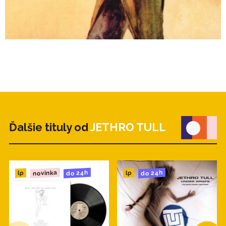
Ďalšie tituly od
JETHRO TULL
novinka
do 24h
do 24h
lp
lp