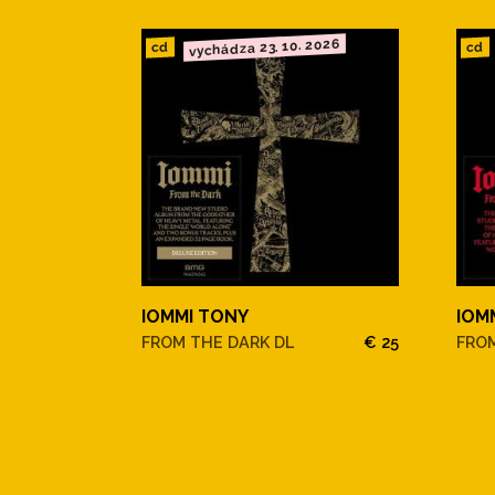
vychádza 23. 10. 2026
cd
cd
IOMMI TONY
IOM
FROM THE DARK DL
€ 25
FRO