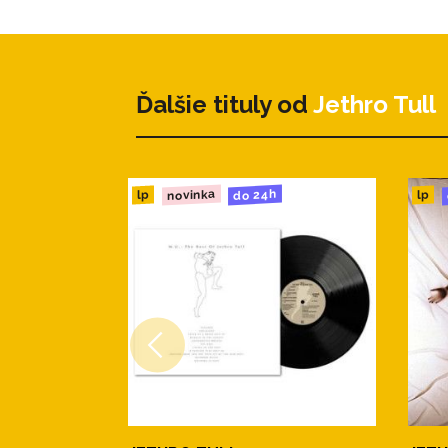
4. Flying Dutchman
5. Elegy
Ďalšie tituly od
Jethro Tull
novinka
do 24h
lp
lp