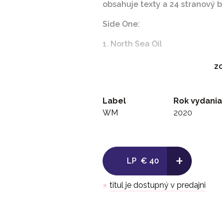
obsahuje texty a 24 stranový b
Side One:
1. North Sea Oil
2. Orion
ZO
3. Home
Label
Rok vydania
4. Dark Ages
WM
2020
5. Warm Sporran
Side Two:
+
LP
€ 40
1. Sometithing´s On The Move
2. Old Ghosts
●
titul je dostupný v predajni
3. Dun Ringill