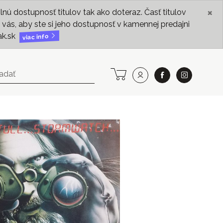
×
ú dostupnosť titulov tak ako doteraz. Časť titulov
vás, aby ste si jeho dostupnosť v kamennej predajni
ak.sk
viac info