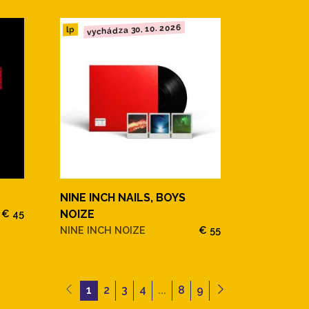
vychádza 30. 10. 2026
lp
NINE INCH NAILS, BOYS
€ 45
NOIZE
NINE INCH NOIZE
€ 55
1
2
3
4
...
8
9