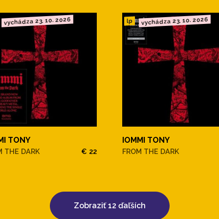
vychádza 23. 10. 2026
vychádza 23. 10. 2026
lp
MI TONY
IOMMI TONY
M THE DARK
€ 22
FROM THE DARK
Zobraziť 12 ďaľších