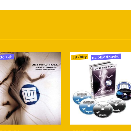
na objednávku
cd/blry
do 24h