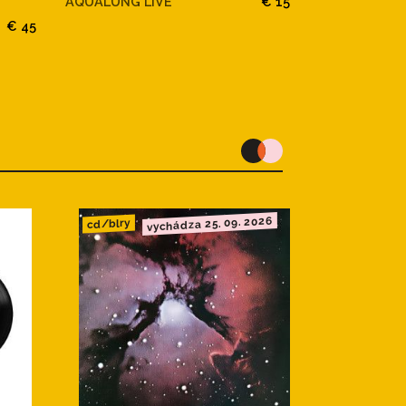
AQUALUNG LIVE
€ 15
JETHRO TU
€ 45
AQUALUNG L
vychádza 25. 09. 2026
cd/blry