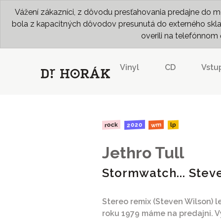
Vážení zákazníci, z dôvodu presťahovania predajne do me
bola z kapacitných dôvodov presunutá do externého skladu
overili na telefónno
Vinyl
CD
Vstu
2020
rock
wm
lp
Jethro Tull
Stormwatch... Stev
Stereo remix (Steven Wilson)
roku 1979 máme na predajni. V