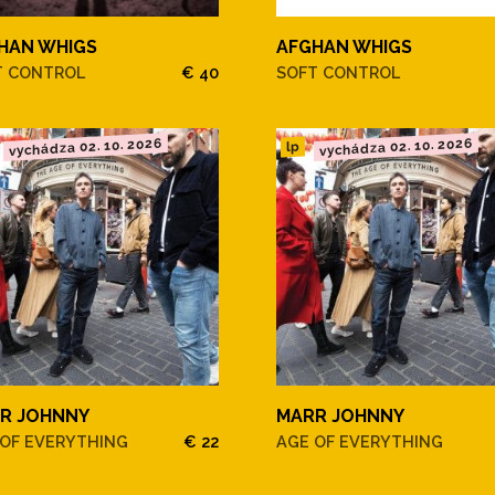
HAN WHIGS
AFGHAN WHIGS
T CONTROL
€ 40
SOFT CONTROL
vychádza 02. 10. 2026
vychádza 02. 10. 2026
lp
R JOHNNY
MARR JOHNNY
 OF EVERYTHING
€ 22
AGE OF EVERYTHING