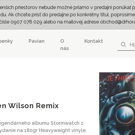
nších priestorov nebude možné priamo v predajni ponúkať pln
. Ak chcete prísť do predajne po konkrétny titul, poprosíme 
m čísle 0907 078 029 alebo na mailovej adrese obchod@drhor
penky
Pavian
O
Kontakt
nás
en Wilson Remix
 legendárneho albumu Stormwatch z
ydanie na 180gr Heavyweight vinyle,