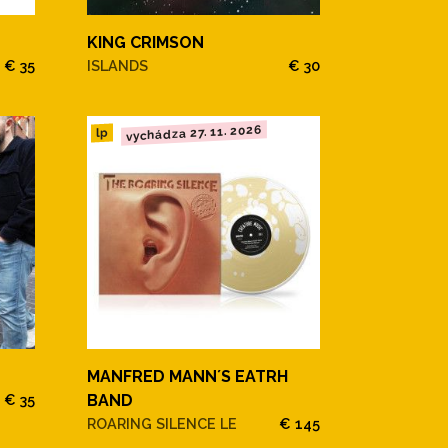
KING CRIMSON
€ 35
ISLANDS
€ 30
vychádza 27. 11. 2026
lp
MANFRED MANN´S EATRH
€ 35
BAND
ROARING SILENCE LE
€ 145