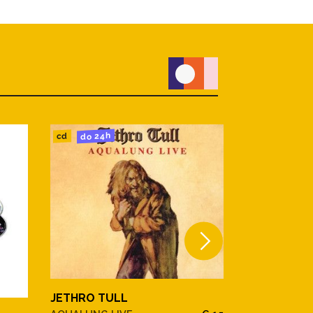
do 24h
do 24h
cd
lp
JETHRO TULL