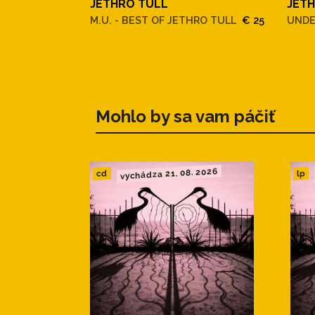
JETHRO TULL
JET
M.U. - BEST OF JETHRO TULL
€ 25
UNDE
Mohlo by sa vam páčiť
vychádza 21. 08. 2026
cd
lp