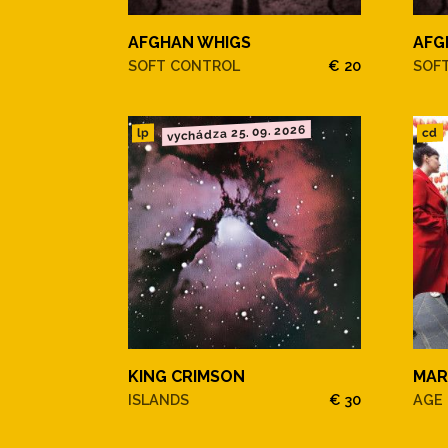
AFGHAN WHIGS
AFG
SOFT CONTROL
€ 20
SOF
vychádza 25. 09. 2026
cd
lp
KING CRIMSON
MAR
ISLANDS
€ 30
AGE