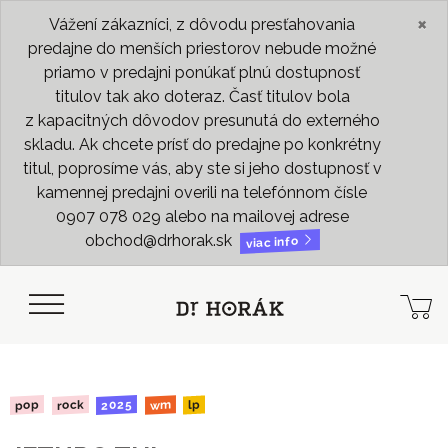
×
Vážení zákazníci, z dôvodu presťahovania
predajne do menších priestorov nebude možné
priamo v predajni ponúkať plnú dostupnosť
titulov tak ako doteraz. Časť titulov bola
z kapacitných dôvodov presunutá do externého
skladu. Ak chcete prísť do predajne po konkrétny
titul, poprosíme vás, aby ste si jeho dostupnosť v
kamennej predajni overili na telefónnom čísle
0907 078 029 alebo na mailovej adrese
obchod@drhorak.sk
viac info
2025
rock
pop
wm
lp