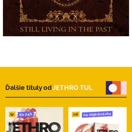
9. From Later (1971 Master Mix - Steven
Wilson Remaster)
10. Nursie (1971 Master Mix - Steven
Wilson Remaster)
Ďalšie tituly od
JETHRO TUL
na objednávku
do 24h
cd
lp