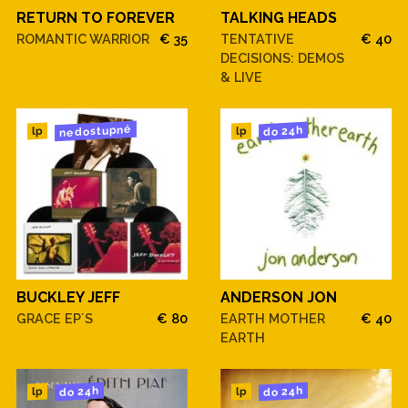
RETURN TO FOREVER
TALKING HEADS
ROMANTIC WARRIOR
€ 35
TENTATIVE
€ 40
DECISIONS: DEMOS
& LIVE
nedostupné
do 24h
lp
lp
BUCKLEY JEFF
ANDERSON JON
GRACE EP´S
€ 80
EARTH MOTHER
€ 40
EARTH
do 24h
do 24h
lp
lp