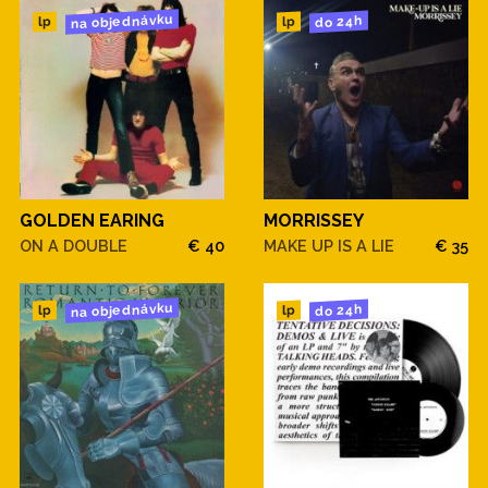
na objednávku
do 24h
lp
lp
GOLDEN EARING
MORRISSEY
ON A DOUBLE
€ 40
MAKE UP IS A LIE
€ 35
na objednávku
do 24h
lp
lp