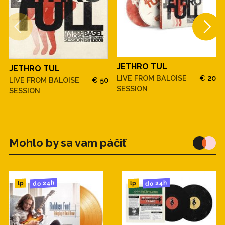
JETHRO TUL
JETHRO TUL
LIVE FROM BALOISE
€ 20
LIVE FROM BALOISE
€ 50
SESSION
SESSION
Mohlo by sa vam páčiť
do 24h
do 24h
lp
lp