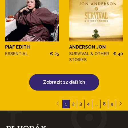
PIAF EDITH
ANDERSON JON
ESSENTIAL
€ 25
SURVIVAL & OTHER
€ 40
STORIES
Zobraziť 12 ďaľších
1
2
3
4
...
8
9