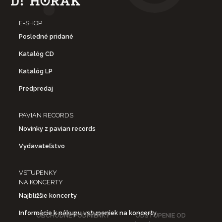
E-SHOP
Posledné pridané
Katalóg CD
Katalóg LP
Predpredaj
PAVIAN RECORDS
Novinky z pavian records
Vydavateľstvo
VSTUPENKY
NA KONCERTY
Najbližšie koncerty
Informácie k nákupu vstupeniek na koncerty
OBCHODNÉ PODMIENKY
ODSTÚPENIE OD