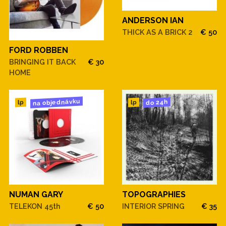
ANDERSON IAN
THICK AS A BRICK 2
€ 50
FORD ROBBEN
BRINGING IT BACK
€ 30
HOME
na objednávku
do 24h
lp
lp
NUMAN GARY
TOPOGRAPHIES
TELEKON 45th
€ 50
INTERIOR SPRING
€ 35