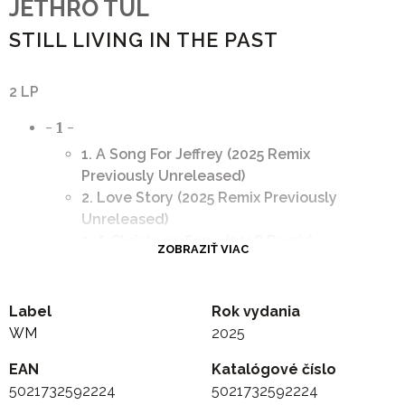
JETHRO TUL
STILL LIVING IN THE PAST
2 LP
- 1 -
1. A Song For Jeffrey (2025 Remix
Previously Unreleased)
2. Love Story (2025 Remix Previously
Unreleased)
3. A Christmas Song (2018 Remix)
ZOBRAZIŤ VIAC
4. Living In the Past (2016 Remix)
5. Driving Song (2016 Remix)
6. Bouree (2016 Remix)
Label
Rok vydania
7. Sweet Dream (2013 Remix)
WM
2025
8. Singing All Day (2013 Remix)
EAN
Katalógové číslo
9. The Witch S Promise (1971 Remix -
5021732592224
5021732592224
Steven Wilson Remaster)