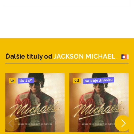
Ďalšie tituly od
JACKSON MICHAEL
na objednávku
do 24h
cd
lp