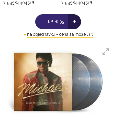
0199584404516
0199584404516
3. Wanna Be Startin' Somethin'
4. Human Nature
5. Working Day and Night
+
LP
€ 35
6. Bad
●
na objednávku - cena sa môže líšiť