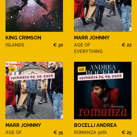
KING CRIMSON
MARR JOHNNY
ISLANDS
€ 30
AGE OF
€ 22
EVERYTHING
cd
lp
vychádza 02. 10. 2026
vychádza 25. 09. 2026
MARR JOHNNY
BOCELLI ANDREA
AGE OF
€ 35
ROMANZA 30th
€ 25