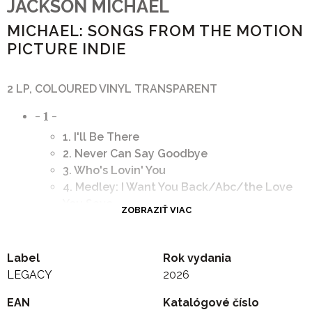
JACKSON MICHAEL
MICHAEL: SONGS FROM THE MOTION
PICTURE INDIE
2 LP, COLOURED VINYL TRANSPARENT
- 1 -
1. I'll Be There
2. Never Can Say Goodbye
3. Who's Lovin' You
4. Medley: I Want You Back/Abc/the Love
You Save
ZOBRAZIŤ VIAC
5. Ben
6. Don't Stop 'Til You Get Enough
7. Beat It
Label
Rok vydania
- 2 -
LEGACY
2026
1. Thriller
EAN
Katalógové číslo
2. Billie Jean