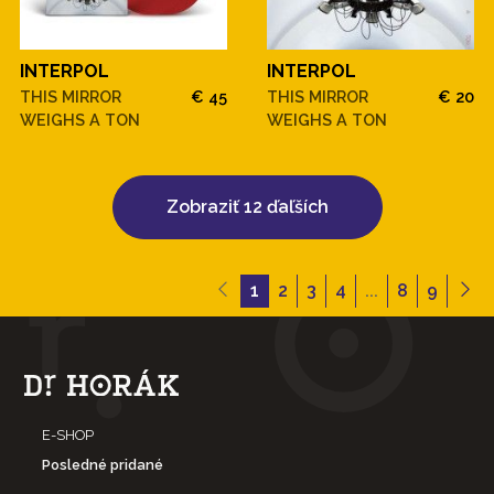
INTERPOL
INTERPOL
THIS MIRROR
€ 45
THIS MIRROR
€ 20
WEIGHS A TON
WEIGHS A TON
Zobraziť 12 ďaľších
1
2
3
4
...
8
9
E-SHOP
Posledné pridané