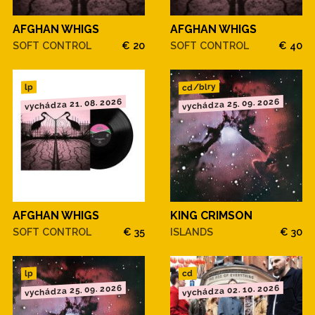
AFGHAN WHIGS
AFGHAN WHIGS
SOFT CONTROL
€ 20
SOFT CONTROL
€ 40
cd/blry
lp
vychádza 21. 08. 2026
vychádza 25. 09. 2026
AFGHAN WHIGS
KING CRIMSON
SOFT CONTROL
€ 35
ISLANDS
€ 30
cd
lp
vychádza 25. 09. 2026
vychádza 02. 10. 2026