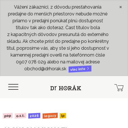
×
Vážení zákazníci, z dôvodu presťahovania
predajne do menších priestorov nebude možné
priamo v predajni ponúkať plnú dostupnosť
titulov tak ako doteraz. Časť titulov bola
z kapacitných dôvodov presunutá do externého
skladu. Ak chcete prísť do predajne po konkrétny
titul, poprosíme vás, aby ste si jeho dostupnosť v
kamennej predajni overili na telefónnom čísle
0907 078 029 alebo na mailovej adrese
obchod@drhorak.sk
viac info
legacy
2026
o.s.t.
pop
lp