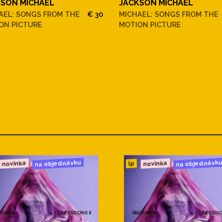
SON MICHAEL
JACKSON MICHAEL
AEL: SONGS FROM THE
€ 30
MICHAEL: SONGS FROM THE
ON PICTURE
MOTION PICTURE
na objednávku
na objednávk
novinka
novinka
lp