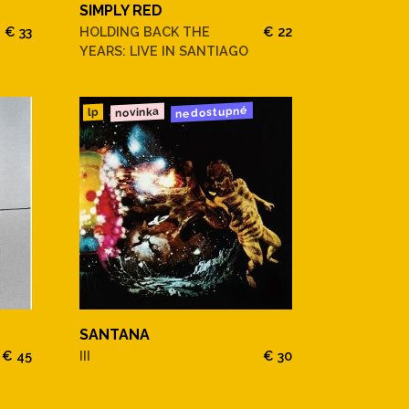
SIMPLY RED
€ 33
HOLDING BACK THE
€ 22
YEARS: LIVE IN SANTIAGO
nedostupné
novinka
lp
SANTANA
€ 45
III
€ 30