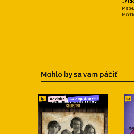
JACK
MICH
MOTI
Mohlo by sa vam páčiť
na objednávku
novinka
lp
lp