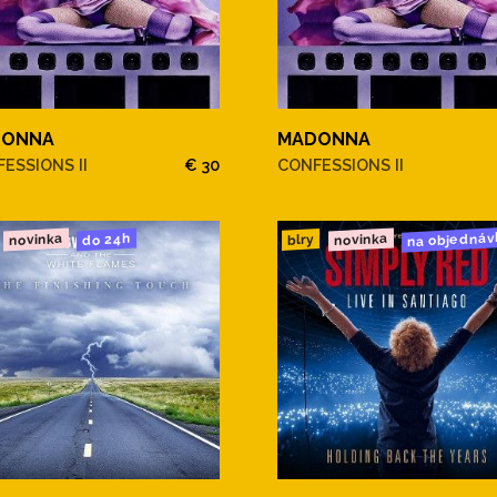
DONNA
MADONNA
ESSIONS II
€ 30
CONFESSIONS II
na objednáv
novinka
novinka
do 24h
blry