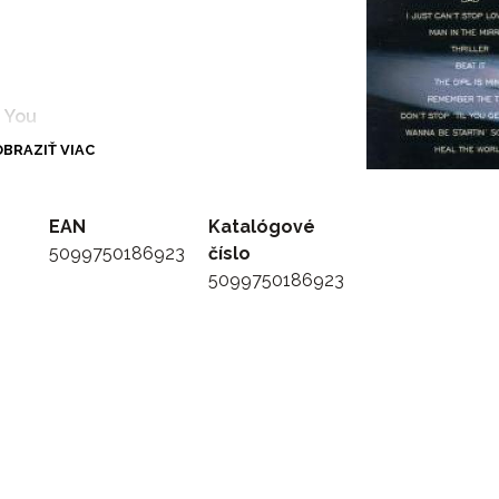
g You
BRAZIŤ VIAC
EAN
Katalógové
5099750186923
číslo
et Enough
5099750186923
methin'