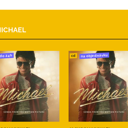
MICHAEL
na objednávku
do 24h
cd