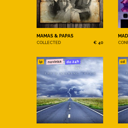
MAMAS & PAPAS
MA
COLLECTED
€ 40
CONF
novinka
do 24h
cd
lp