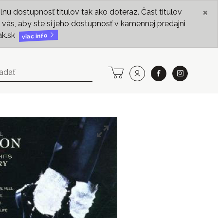
×
ú dostupnosť titulov tak ako doteraz. Časť titulov
vás, aby ste si jeho dostupnosť v kamennej predajni
ak.sk
viac info