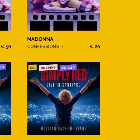
MADONNA
€ 50
CONFESSIONS II
€ 20
ku
novinka
do 24h
cd