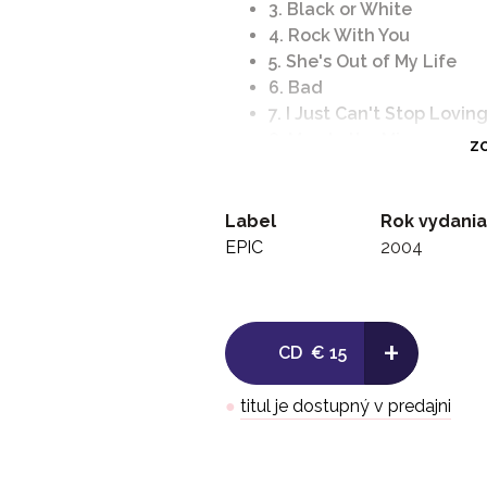
3. Black or White
4. Rock With You
5. She's Out of My Life
6. Bad
7. I Just Can't Stop Lovin
8. Man In the Mirror
ZO
9. Thriller
10. Beat It
11. The Girl is Mine
Label
Rok vydania
12. Remember the Time
EPIC
2004
13. Don't Stop 'Til You G
14. Wanna Be Startin' So
15. Heal the World
+
CD
€ 15
●
titul je dostupný v predajni