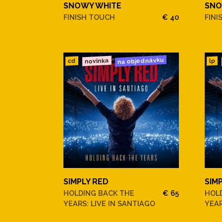
SNOWY WHITE
SNO
FINISH TOUCH
€ 40
FINI
na objednávku
novinka
cd
lp
SIMPLY RED
SIM
HOLDING BACK THE
€ 65
HOL
YEARS: LIVE IN SANTIAGO
YEAR