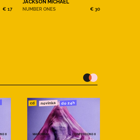
JACKSON MICHAEL
€ 17
NUMBER ONES
€ 30
u
novinka
do 24h
cd