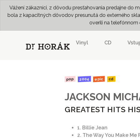
Vážení zákazníci, z dôvodu presťahovania predajne do me
bola z kapacitných dôvodov presunutá do externého skladu
overili na telefónno
Vinyl
CD
Vstu
2004
epic
pop
cd
JACKSON MICH
GREATEST HITS HI
1. Billie Jean
2. The Way You Make Me 