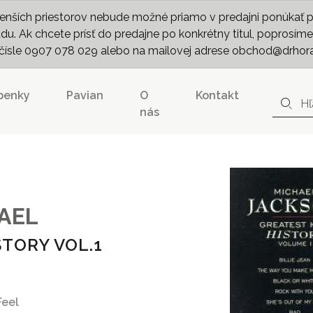
nších priestorov nebude možné priamo v predajni ponúkať pln
. Ak chcete prísť do predajne po konkrétny titul, poprosíme 
m čísle 0907 078 029 alebo na mailovej adrese obchod@drhor
penky
Pavian
O
Kontakt
nás
AEL
STORY VOL.1
Feel