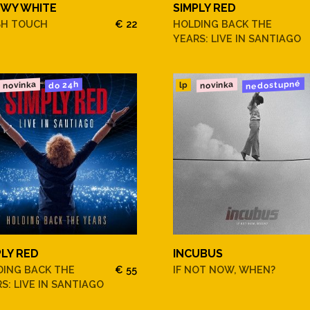
WY WHITE
SIMPLY RED
SH TOUCH
€ 22
HOLDING BACK THE
YEARS: LIVE IN SANTIAGO
nedostupné
novinka
novinka
do 24h
lp
PLY RED
INCUBUS
DING BACK THE
€ 55
IF NOT NOW, WHEN?
S: LIVE IN SANTIAGO