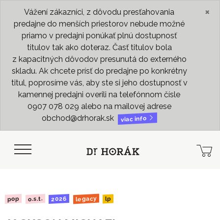
×
Vážení zákazníci, z dôvodu presťahovania
predajne do menších priestorov nebude možné
priamo v predajni ponúkať plnú dostupnosť
titulov tak ako doteraz. Časť titulov bola
z kapacitných dôvodov presunutá do externého
skladu. Ak chcete prísť do predajne po konkrétny
titul, poprosíme vás, aby ste si jeho dostupnosť v
kamennej predajni overili na telefónnom čísle
0907 078 029 alebo na mailovej adrese
obchod@drhorak.sk
viac info
legacy
2026
o.s.t.
pop
lp