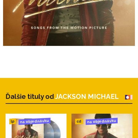
Ďalšie tituly od
JACKSON MICHAEL
na objednávku
na objednávku
cd
lp