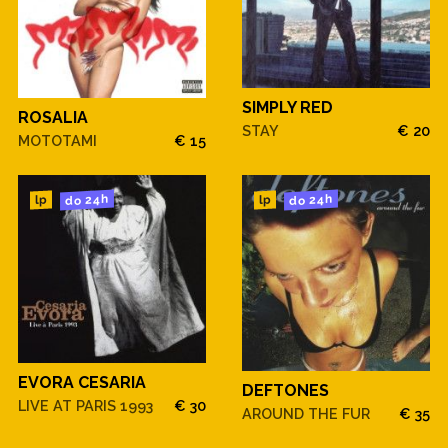
SIMPLY RED
ROSALIA
STAY
€ 20
MOTOTAMI
€ 15
do 24h
do 24h
lp
lp
EVORA CESARIA
DEFTONES
LIVE AT PARIS 1993
€ 30
AROUND THE FUR
€ 35