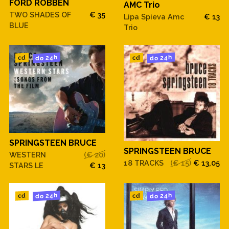
FORD ROBBEN
AMC Trio
TWO SHADES OF
€ 35
Lipa Spieva Amc
€ 13
BLUE
Trio
do 24h
do 24h
cd
cd
SPRINGSTEEN BRUCE
SPRINGSTEEN BRUCE
WESTERN
(€ 20)
18 TRACKS
(€ 15)
€ 13,05
STARS LE
€ 13
do 24h
do 24h
cd
cd