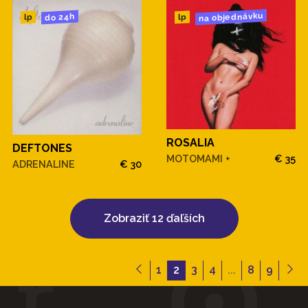
na objednávku
do 24h
lp
lp
ROSALIA
DEFTONES
MOTOMAMI +
€ 35
ADRENALINE
€ 30
Zobraziť 12 ďaľších
1
2
3
4
...
8
9