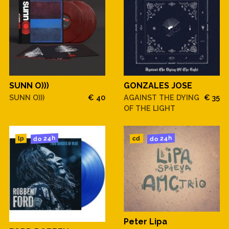
SUNN O)))
GONZALES JOSE
SUNN O)))
€ 40
AGAINST THE DYING
€ 35
OF THE LIGHT
do 24h
do 24h
cd
lp
Peter Lipa