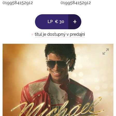
0199584152912
0199584152912
3. Wanna Be Startin' Somethin'
4. Human Nature
5. Working Day and Night
+
LP
€ 30
6. Bad
●
titul je dostupný v predajni