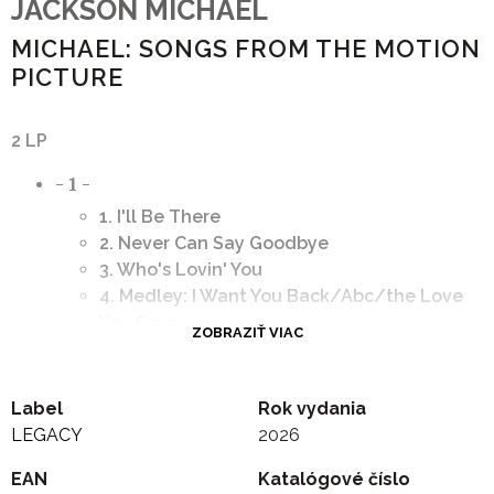
JACKSON MICHAEL
MICHAEL: SONGS FROM THE MOTION
PICTURE
2 LP
- 1 -
1. I'll Be There
2. Never Can Say Goodbye
3. Who's Lovin' You
4. Medley: I Want You Back/Abc/the Love
You Save
ZOBRAZIŤ VIAC
5. Ben
6. Don't Stop 'Til You Get Enough
7. Beat It
Label
Rok vydania
- 2 -
LEGACY
2026
1. Thriller
EAN
Katalógové číslo
2. Billie Jean