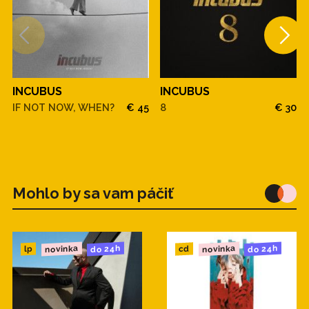
INCUBUS
INCUBUS
IF NOT NOW, WHEN?
€ 45
8
€ 30
Mohlo by sa vam páčiť
novinka
novinka
do 24h
do 24h
cd
lp