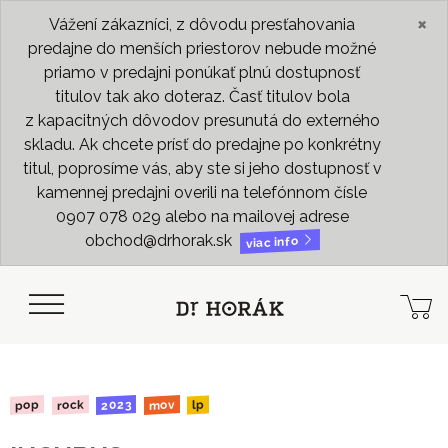
×
Vážení zákazníci, z dôvodu presťahovania
predajne do menších priestorov nebude možné
priamo v predajni ponúkať plnú dostupnosť
titulov tak ako doteraz. Časť titulov bola
z kapacitných dôvodov presunutá do externého
skladu. Ak chcete prísť do predajne po konkrétny
titul, poprosíme vás, aby ste si jeho dostupnosť v
kamennej predajni overili na telefónnom čísle
0907 078 029 alebo na mailovej adrese
obchod@drhorak.sk
viac info
2023
rock
mov
pop
lp