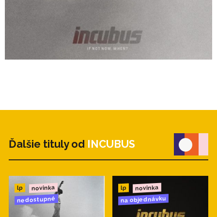
Ďalšie tituly od
INCUBUS
novinka
novinka
lp
lp
na objednávku
nedostupné