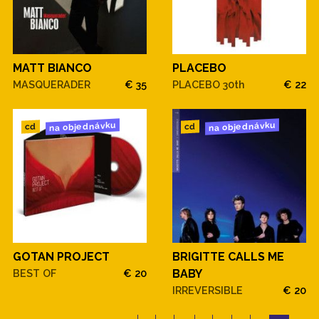
MATT BIANCO
PLACEBO
MASQUERADER
€ 35
PLACEBO 30th
€ 22
na objednávku
na objednávku
cd
cd
GOTAN PROJECT
BRIGITTE CALLS ME
BEST OF
€ 20
BABY
IRREVERSIBLE
€ 20