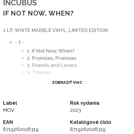
INCUBUS
IF NOT NOW, WHEN?
2 LP, WHITE MARBLE VINYL, LIMITED EDITION
- 1 -
1. If Not Now, When?
2. Promises, Promises
3. Friends and Lovers
4. Thieves
5. Isadore
ZOBRAZIŤ VIAC
6. The Original
- 2 -
1. Defiance
Label
Rok vydania
2. In the Company of Wolves
MOV
2023
3. Switchblade
EAN
Katalógové číslo
4. Adolescents
8719262028319
8719262028319
5. Tomorrow's Food