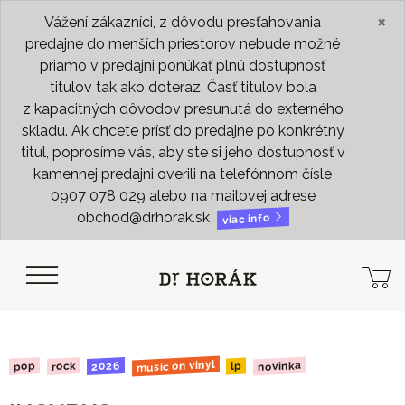
×
Vážení zákazníci, z dôvodu presťahovania
predajne do menších priestorov nebude možné
priamo v predajni ponúkať plnú dostupnosť
titulov tak ako doteraz. Časť titulov bola
z kapacitných dôvodov presunutá do externého
skladu. Ak chcete prísť do predajne po konkrétny
titul, poprosíme vás, aby ste si jeho dostupnosť v
kamennej predajni overili na telefónnom čísle
0907 078 029 alebo na mailovej adrese
obchod@drhorak.sk
viac info
music on vinyl
novinka
2026
rock
pop
lp