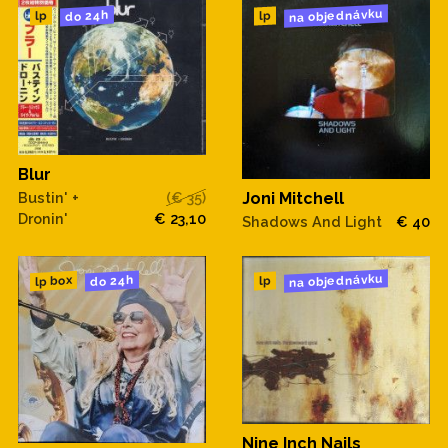
na objednávku
do 24h
lp
lp
Blur
Bustin' +
(€ 35)
Joni Mitchell
Dronin'
€ 23,10
Shadows And Light
€ 40
na objednávku
do 24h
lp box
lp
Nine Inch Nails