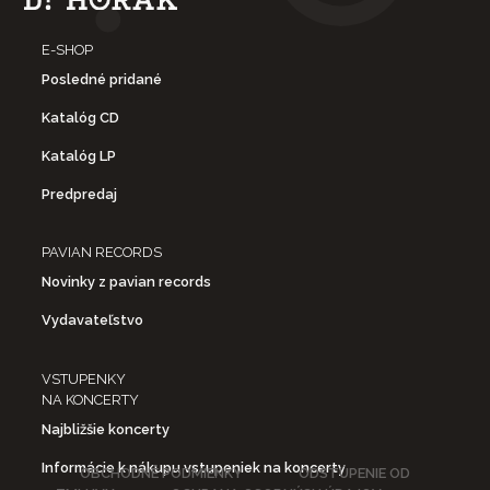
E-SHOP
Posledné pridané
Katalóg CD
Katalóg LP
Predpredaj
PAVIAN RECORDS
Novinky z pavian records
Vydavateľstvo
VSTUPENKY
NA KONCERTY
Najbližšie koncerty
Informácie k nákupu vstupeniek na koncerty
OBCHODNÉ PODMIENKY
ODSTÚPENIE OD