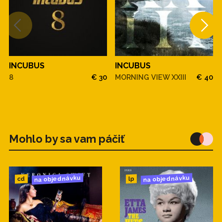
INCUBUS
INCUBUS
8
€ 30
MORNING VIEW XXIII
€ 40
Mohlo by sa vam páčiť
na objednávku
na objednávku
cd
lp