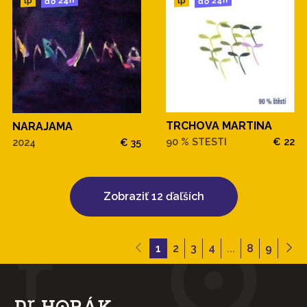
do 24h
do 24h
lp
lp
TRCHOVA MARTINA
NARAJAMA
90 % STESTI
€ 22
2024
€ 35
Zobraziť 12 ďaľších
1
2
3
4
...
8
9