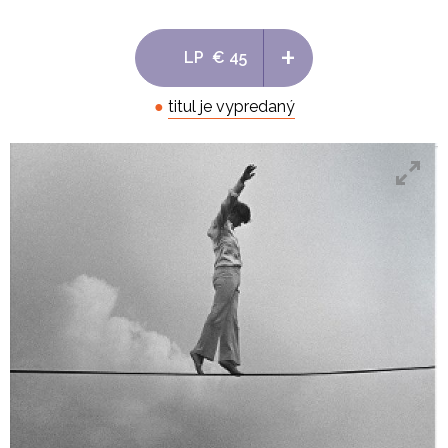
+
LP
€ 45
●
titul je vypredaný