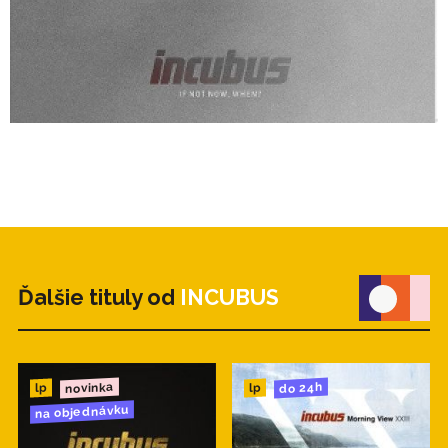
Ďalšie tituly od
INCUBUS
novinka
do 24h
lp
lp
na objednávku