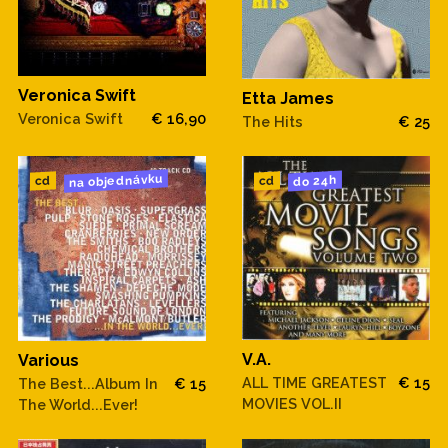
Veronica Swift
Etta James
Veronica Swift
€ 16,90
The Hits
€ 25
na objednávku
do 24h
cd
cd
V.A.
Various
ALL TIME GREATEST
€ 15
The Best...Album In
€ 15
MOVIES VOL.II
The World...Ever!