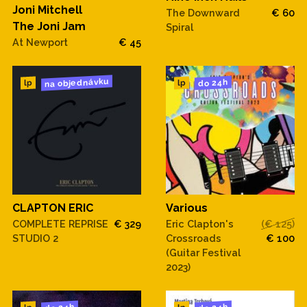
Joni Mitchell
The Downward
€ 60
The Joni Jam
Spiral
At Newport
€ 45
na objednávku
do 24h
lp
lp
CLAPTON ERIC
Various
COMPLETE REPRISE
€ 329
Eric Clapton's
(€ 125)
STUDIO 2
Crossroads
€ 100
(Guitar Festival
2023)