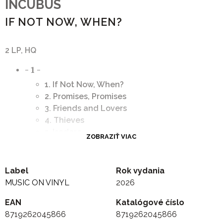
INCUBUS
IF NOT NOW, WHEN?
2 LP, HQ
- 1 -
1. If Not Now, When?
2. Promises, Promises
3. Friends and Lovers
4. Thieves
5. Isadore
ZOBRAZIŤ VIAC
6. The Original
- 2 -
1. Defiance
Label
Rok vydania
2. In the Company of Wolves
MUSIC ON VINYL
2026
3. Switchblade
EAN
Katalógové číslo
4. Adolescents
8719262045866
8719262045866
5. Tomorrow's Food