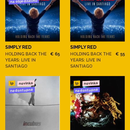
na objednávku
SIMPLY RED
SIMPLY RED
HOLDING BACK THE
€ 65
HOLDING BACK THE
€ 55
YEARS: LIVE IN
YEARS: LIVE IN
SANTIAGO
SANTIAGO
novinka
novinka
lp
lp
nedostupné
nedostupné