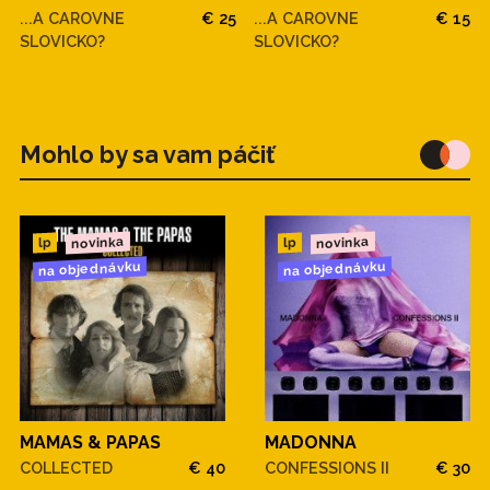
...A CAROVNE
€ 25
...A CAROVNE
€ 15
SLOVICKO?
SLOVICKO?
Mohlo by sa vam páčiť
novinka
novinka
lp
lp
na objednávku
na objednávku
MAMAS & PAPAS
MADONNA
COLLECTED
€ 40
CONFESSIONS II
€ 30