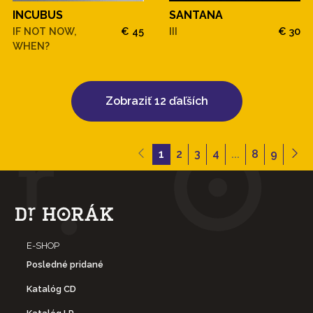
INCUBUS
SANTANA
IF NOT NOW,
€ 45
III
€ 30
WHEN?
Zobraziť 12 ďaľších
1
2
3
4
...
8
9
E-SHOP
Posledné pridané
Katalóg CD