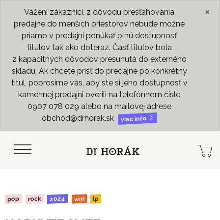
×
Vážení zákazníci, z dôvodu presťahovania
predajne do menších priestorov nebude možné
priamo v predajni ponúkať plnú dostupnosť
titulov tak ako doteraz. Časť titulov bola
z kapacitných dôvodov presunutá do externého
skladu. Ak chcete prísť do predajne po konkrétny
titul, poprosíme vás, aby ste si jeho dostupnosť v
kamennej predajni overili na telefónnom čísle
0907 078 029 alebo na mailovej adrese
obchod@drhorak.sk
viac info
2024
rock
pop
wm
lp