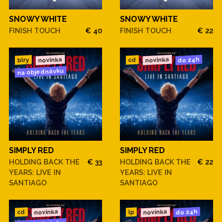
SNOWY WHITE
SNOWY WHITE
FINISH TOUCH
€ 40
FINISH TOUCH
€ 22
novinka
novinka
do 24h
blry
cd
na objednávku
SIMPLY RED
SIMPLY RED
HOLDING BACK THE
€ 33
HOLDING BACK THE
€ 22
YEARS: LIVE IN
YEARS: LIVE IN
SANTIAGO
SANTIAGO
novinka
novinka
do 24h
cd
lp