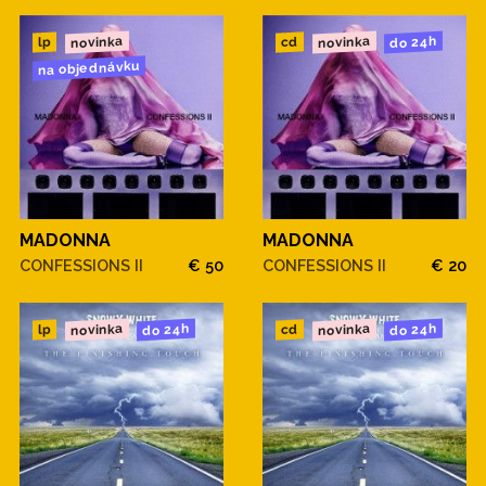
novinka
novinka
do 24h
cd
lp
na objednávku
MADONNA
MADONNA
CONFESSIONS II
€ 50
CONFESSIONS II
€ 20
novinka
novinka
do 24h
do 24h
cd
lp