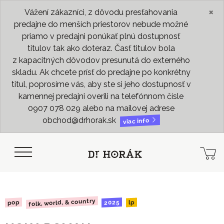
×
Vážení zákazníci, z dôvodu presťahovania
predajne do menších priestorov nebude možné
priamo v predajni ponúkať plnú dostupnosť
titulov tak ako doteraz. Časť titulov bola
z kapacitných dôvodov presunutá do externého
skladu. Ak chcete prísť do predajne po konkrétny
titul, poprosíme vás, aby ste si jeho dostupnosť v
kamennej predajni overili na telefónnom čísle
0907 078 029 alebo na mailovej adrese
obchod@drhorak.sk
viac info
folk, world, & country
2025
pop
lp