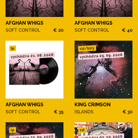
AFGHAN WHIGS
AFGHAN WHIGS
SOFT CONTROL
€ 20
SOFT CONTROL
€ 40
cd/blry
lp
vychádza 21. 08. 2026
vychádza 25. 09. 2026
AFGHAN WHIGS
KING CRIMSON
SOFT CONTROL
€ 35
ISLANDS
€ 30
cd
lp
vychádza 25. 09. 2026
vychádza 02. 10. 2026