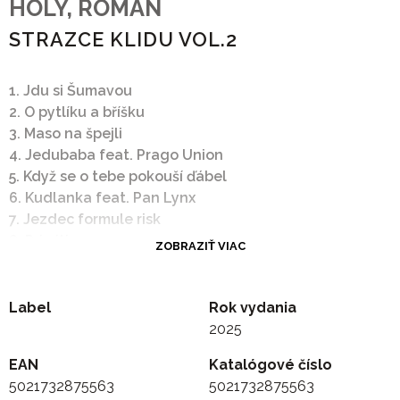
HOLY, ROMAN
STRAZCE KLIDU VOL.2
1. Jdu si Šumavou
2. O pytlíku a bříšku
3. Maso na špejli
4. Jedubaba feat. Prago Union
5. Když se o tebe pokouší ďábel
6. Kudlanka feat. Pan Lynx
7. Jezdec formule risk
8. Primitiv
ZOBRAZIŤ VIAC
9. Štrúdl feat. Orion a Jiří Korn
10. Lilie feat. Libuše Švormová
Label
Rok vydania
2025
EAN
Katalógové číslo
5021732875563
5021732875563