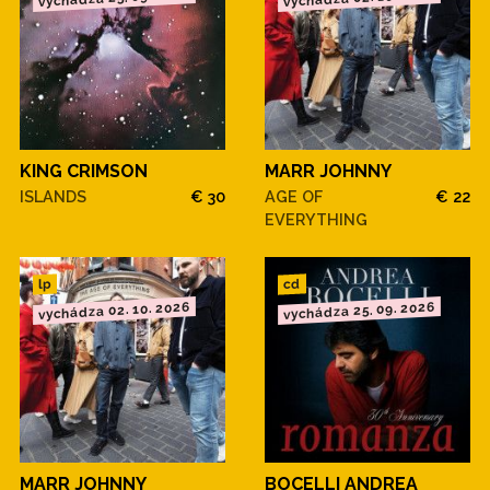
KING CRIMSON
MARR JOHNNY
ISLANDS
€ 30
AGE OF
€ 22
EVERYTHING
cd
lp
vychádza 02. 10. 2026
vychádza 25. 09. 2026
MARR JOHNNY
BOCELLI ANDREA