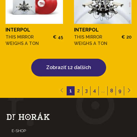
INTERPOL
INTERPOL
THIS MIRROR
€ 45
THIS MIRROR
€ 20
WEIGHS A TON
WEIGHS A TON
Zobraziť 12 ďaľších
1
2
3
4
...
8
9
E-SHOP