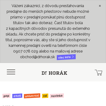
×
Vážení zákazníci, z dôvodu presťahovania
predajne do menších priestorov nebude možné
priamo v predajni ponúkať plnú dostupnosť
titulov tak ako doteraz. Časť titulov bola
z kapacitných dôvodov presunutá do externého
skladu. Ak chcete prísť do predajne po konkrétny
titul, poprosíme vás, aby ste si jeho dostupnosť v
kamennej predajni overili na telefónnom čísle
0907 078 029 alebo na mailovej adrese
obchod@drhorak.sk
viac info
universal
novinka
2026
pop
cd