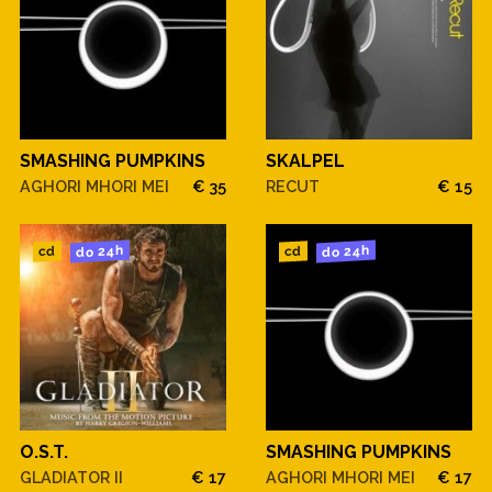
SMASHING PUMPKINS
SKALPEL
AGHORI MHORI MEI
€ 35
RECUT
€ 15
do 24h
do 24h
cd
cd
O.S.T.
SMASHING PUMPKINS
GLADIATOR II
€ 17
AGHORI MHORI MEI
€ 17