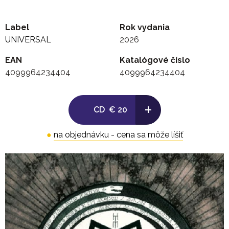
Label
Rok vydania
UNIVERSAL
2026
EAN
Katalógové číslo
4099964234404
4099964234404
+
CD
€ 20
●
na objednávku - cena sa môže líšiť