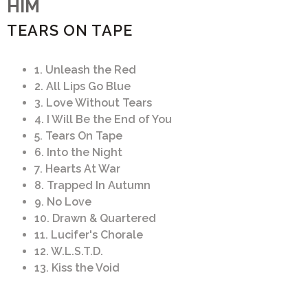
HIM
TEARS ON TAPE
1. Unleash the Red
2. All Lips Go Blue
3. Love Without Tears
4. I Will Be the End of You
5. Tears On Tape
6. Into the Night
7. Hearts At War
8. Trapped In Autumn
9. No Love
10. Drawn & Quartered
11. Lucifer's Chorale
12. W.L.S.T.D.
13. Kiss the Void