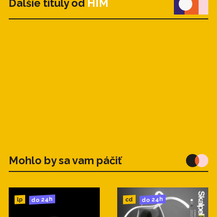
Ďalšie tituly od
HIM
Mohlo by sa vam páčiť
do 24h
do 24h
cd
lp