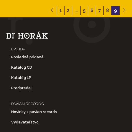
1
2
...
5
6
7
8
9
E-SHOP
Posledné pridané
Katalóg CD
Katalóg LP
Predpredaj
PAVIAN RECORDS
Novinky z pavian records
Vydavateľstvo